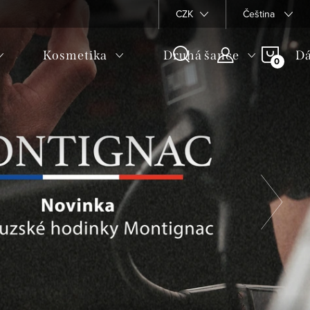
CZK
Čeština
NÁKU
Kosmetika
Druhá šance
Dá
KOŠÍ
N