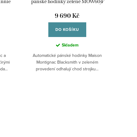
innie
pánské hodinky zelené MOW604
slunečn
CS
9 690 Kč
DO KOŠÍKU
Skladem
c a
Automatické pánské hodinky Maison
Udržitelné
irými
Montignac Blacksmith v zeleném
desig
da...
provedení odhalují chod strojku...
n