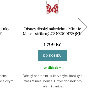
dinky
Disney dětský náhrdelník Minnie
Empor
F
Mouse stříbrný .CS NS00017SQNL-
157
1 799 Kč
DO KOŠÍKU
Skladem
mans
Dětský náhrdelník s červenými korálky a
Dámské h
 ocelovým
mašlí Minnie Mouse. Hravý doplněk pro
hnědým 
.
malé milovnice...
pou