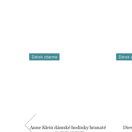
Dárek zdarma
Dárek 
amille
Anne Klein dámské hodinky hranaté
Die