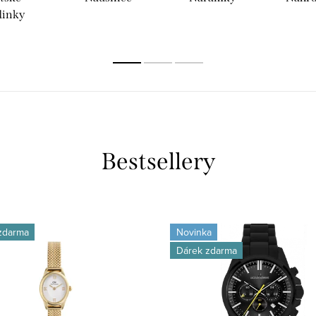
dinky
Bestsellery
zdarma
Novinka
Dárek zdarma