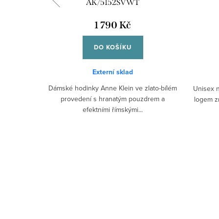
0
AK/5152SVWT
1 790 Kč
DO KOŠÍKU
Externí sklad
Dámské hodinky Anne Klein ve zlato-bílém
 přívěskem
Unisex n
provedení s hranatým pouzdrem a
lastický
logem z
efektními římskými...
..