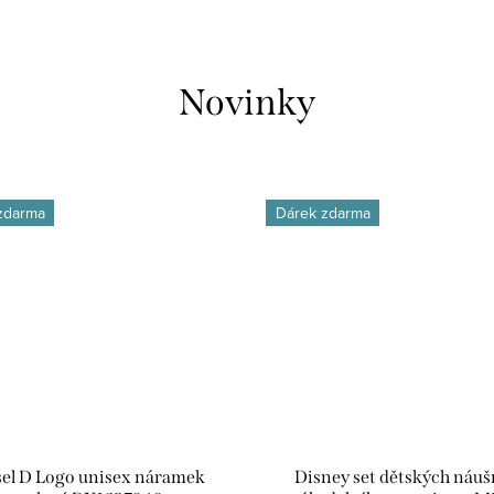
Novinky
zdarma
Dárek zdarma
sel D Logo unisex náramek
Disney set dětských náuš