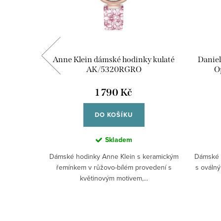
hrdelník
Anne Klein dámské hodinky kulaté
Daniel
s Golden
AK/5320RGRO
O
4
1 790 Kč
DO KOŠÍKU
Skladem
tónech s
Dámské hodinky Anne Klein s keramickým
Dámské h
átem,
řemínkem v růžovo-bílém provedení s
s oválný
,...
květinovým motivem,...