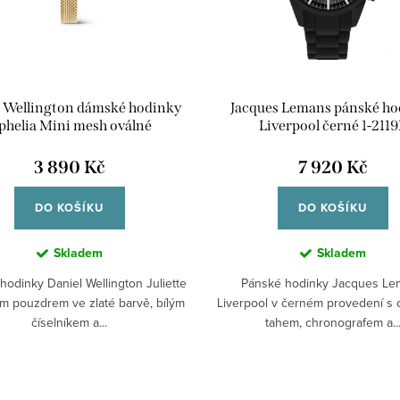
 Wellington dámské hodinky
Jacques Lemans pánské ho
phelia Mini mesh oválné
Liverpool černé 1-2119
DW00100939
3 890 Kč
7 920 Kč
DO KOŠÍKU
DO KOŠÍKU
Skladem
Skladem
odinky Daniel Wellington Juliette
Pánské hodinky Jacques Le
m pouzdrem ve zlaté barvě, bílým
Liverpool v černém provedení s
číselníkem a...
tahem, chronografem a..