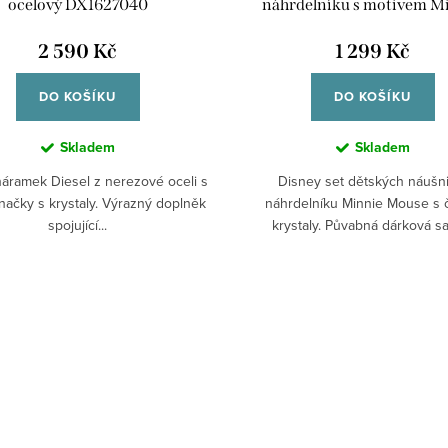
ocelový DX1627040
náhrdelníku s motivem M
Mouse SF00893SZWL.
2 590 Kč
1 299 Kč
DO KOŠÍKU
DO KOŠÍKU
Skladem
Skladem
áramek Diesel z nerezové oceli s
Disney set dětských náušni
načky s krystaly. Výrazný doplněk
náhrdelníku Minnie Mouse s č
spojující...
krystaly. Půvabná dárková sa