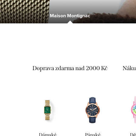
o
d
Maison Montignac
ě
Doprava zdarma nad 2000 Kč
Náku
Dámské
Pánské
Dě