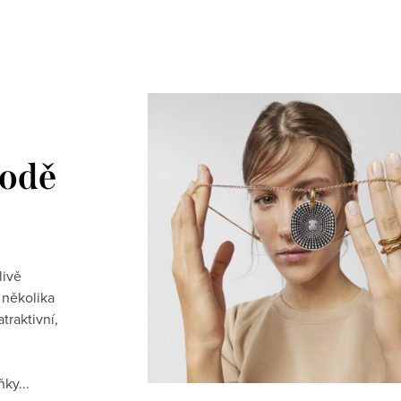
hodě
livě
 několika
traktivní,
ňky...