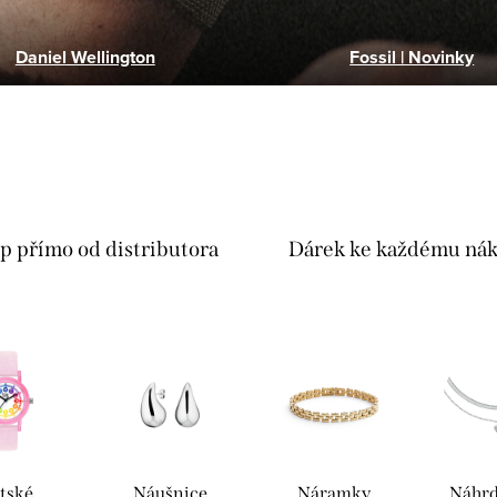
Daniel Wellington
Fossil | Novinky
p přímo od distributora
Dárek ke každému ná
tské
Náušnice
Náramky
Náhrd