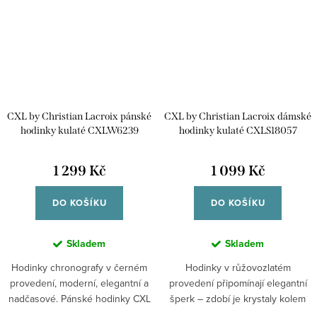
CXL by Christian Lacroix pánské
CXL by Christian Lacroix dámské
hodinky kulaté CXLW6239
hodinky kulaté CXLS18057
1 299 Kč
1 099 Kč
DO KOŠÍKU
DO KOŠÍKU
Skladem
Skladem
Hodinky chronografy v černém
Hodinky v růžovozlatém
provedení, moderní, elegantní a
provedení připomínají elegantní
nadčasové. Pánské hodinky CXL
šperk – zdobí je krystaly kolem
by...
pouzdra i...