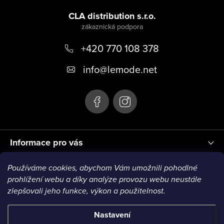
Z
i
á
CLA distribution s.r.o.
s
p
u
+420 770 108 378
a
t
info
@
lemode.net
í
Informace pro vás
Používáme cookies, abychom Vám umožnili pohodlné
Blog
prohlížení webu a díky analýze provozu webu neustále
zlepšovali jeho funkce, výkon a použitelnost.
Nastavení