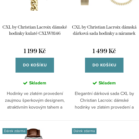
s
o
p
d
r
u
CXL by Christian Lacroix dámské
CXL by Christian Lacroix dámská
o
k
hodinky kulaté CXLW8146
dárková sada hodinky a náramek
d
CXLC9236
t
u
1 199 Kč
1 499 Kč
ů
k
DO KOŠÍKU
DO KOŠÍKU
t
ů
Skladem
Skladem
Hodinky ve zlatém provedení
Elegantní dárková sada CXL by
zaujmou šperkovým designem,
Christian Lacroix: dámské
atraktivním kovovým tahem a
hodinky ve zlatém provedení a
výrazným...
sladěný...
Dárek zdarma
Dárek zdarma