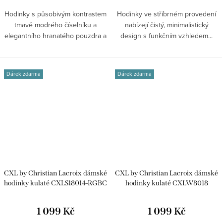
Hodinky s působivým kontrastem
Hodinky ve stříbrném provedení
tmavě modrého číselníku a
nabízejí čistý, minimalistický
elegantního hranatého pouzdra a
design s funkčním vzhledem...
tahu ve...
Dárek zdarma
Dárek zdarma
CXL by Christian Lacroix dámské
CXL by Christian Lacroix dámské
hodinky kulaté CXLS18014-RGBC
hodinky kulaté CXLW8018
1 099 Kč
1 099 Kč