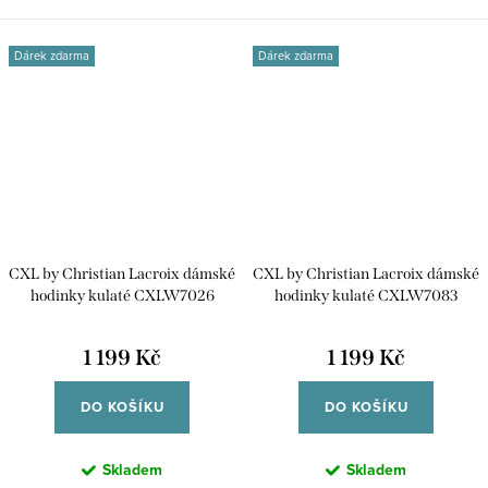
Dárek zdarma
Dárek zdarma
CXL by Christian Lacroix dámské
CXL by Christian Lacroix dámské
hodinky kulaté CXLW7026
hodinky kulaté CXLW7083
1 199 Kč
1 199 Kč
DO KOŠÍKU
DO KOŠÍKU
Skladem
Skladem