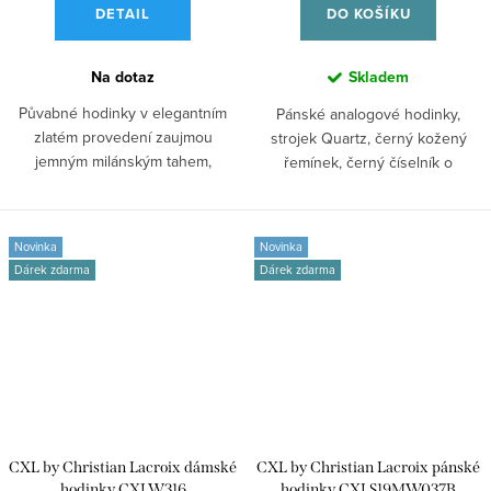
DETAIL
DO KOŠÍKU
Na dotaz
Skladem
Půvabné hodinky v elegantním
Pánské analogové hodinky,
zlatém provedení zaujmou
strojek Quartz, černý kožený
jemným milánským tahem,
řemínek, černý číselník o
hranatým pouzdrem a...
průměru 42 mm,...
Novinka
Novinka
Dárek zdarma
Dárek zdarma
CXL by Christian Lacroix dámské
CXL by Christian Lacroix pánské
hodinky CXLW316
hodinky CXLS19MW037B