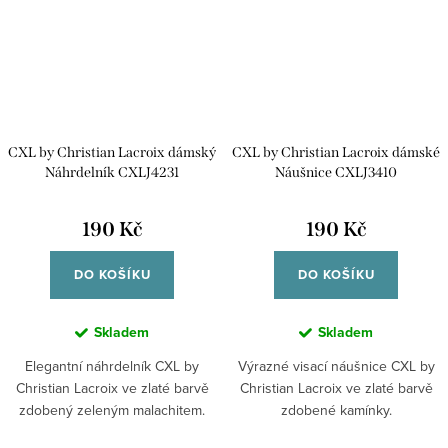
CXL by Christian Lacroix dámský
CXL by Christian Lacroix dámské
Náhrdelník CXLJ4231
Náušnice CXLJ3410
190 Kč
190 Kč
DO KOŠÍKU
DO KOŠÍKU
Skladem
Skladem
Elegantní náhrdelník CXL by
Výrazné visací náušnice CXL by
Christian Lacroix ve zlaté barvě
Christian Lacroix ve zlaté barvě
zdobený zeleným malachitem.
zdobené kamínky.