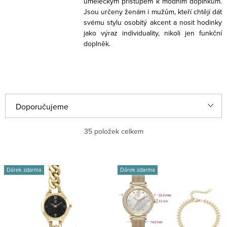
uměleckým přístupem k módním doplňkům.
Jsou určeny ženám i mužům, kteří chtějí dát
svému stylu osobitý akcent a nosit hodinky
jako výraz individuality, nikoli jen funkční
doplněk.
Ř
Doporučujeme
a
Nejlevnější
35
položek celkem
z
e
Nejdražší
V
n
Dárek zdarma
Dárek zdarma
ý
Nejprodávanější
í
p
p
Abecedně
i
r