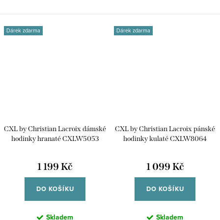
příjemná a...
minimalistickým...
Dárek zdarma
Dárek zdarma
CXL by Christian Lacroix dámské
CXL by Christian Lacroix pánské
hodinky hranaté CXLW5053
hodinky kulaté CXLW8064
1 199 Kč
1 099 Kč
DO KOŠÍKU
DO KOŠÍKU
Skladem
Skladem