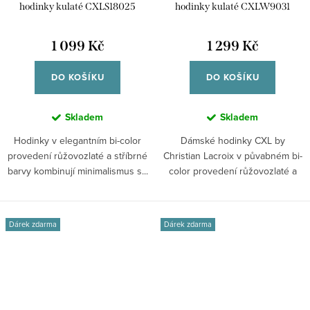
hodinky kulaté CXLS18025
hodinky kulaté CXLW9031
1 099 Kč
1 299 Kč
DO KOŠÍKU
DO KOŠÍKU
Skladem
Skladem
Hodinky v elegantním bi-color
Dámské hodinky CXL by
provedení růžovozlaté a stříbrné
Christian Lacroix v půvabném bi-
barvy kombinují minimalismus s...
color provedení růžovozlaté a
stříbrné...
Dárek zdarma
Dárek zdarma