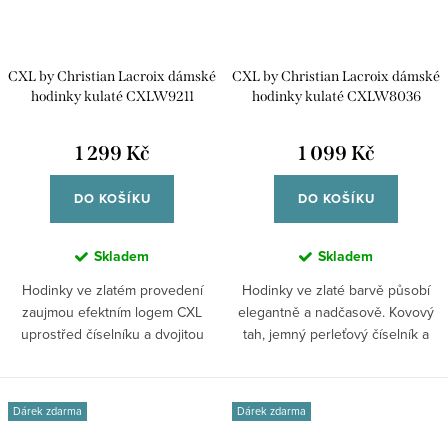
CXL by Christian Lacroix dámské
CXL by Christian Lacroix dámské
hodinky kulaté CXLW9211
hodinky kulaté CXLW8036
1 299 Kč
1 099 Kč
DO KOŠÍKU
DO KOŠÍKU
Skladem
Skladem
Hodinky ve zlatém provedení
Hodinky ve zlaté barvě působí
zaujmou efektním logem CXL
elegantně a nadčasově. Kovový
uprostřed číselníku a dvojitou
tah, jemný perleťový číselník a
řadou...
čisté...
Dárek zdarma
Dárek zdarma