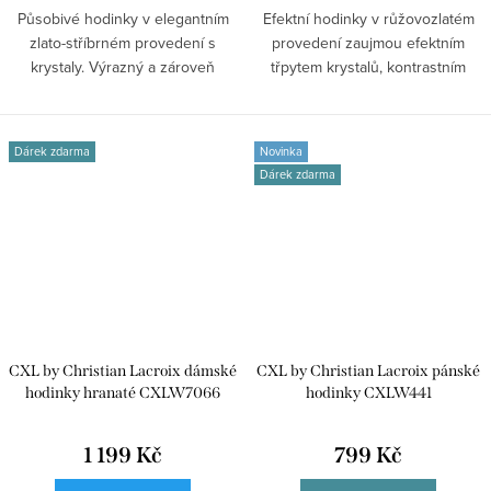
Působivé hodinky v elegantním
Efektní hodinky v růžovozlatém
zlato-stříbrném provedení s
provedení zaujmou efektním
krystaly. Výrazný a zároveň
třpytem krystalů, kontrastním
nadčasový...
černým...
Dárek zdarma
Novinka
Dárek zdarma
CXL by Christian Lacroix dámské
CXL by Christian Lacroix pánské
hodinky hranaté CXLW7066
hodinky CXLW441
1 199 Kč
799 Kč