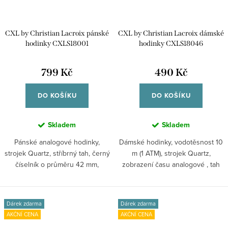
CXL by Christian Lacroix pánské
CXL by Christian Lacroix dámské
hodinky CXLS18001
hodinky CXLS18046
799 Kč
490 Kč
DO KOŠÍKU
DO KOŠÍKU
Skladem
Skladem
Pánské analogové hodinky,
Dámské hodinky, vodotěsnost 10
strojek Quartz, stříbrný tah, černý
m (1 ATM), strojek Quartz,
číselník o průměru 42 mm,
zobrazení času analogové , tah
kulaté...
ze...
Dárek zdarma
Dárek zdarma
AKČNÍ CENA
AKČNÍ CENA