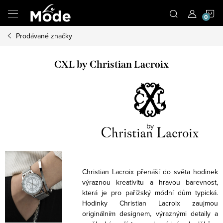
Přejít
N
na
obsah
Prodávané značky
K
CXL by Christian Lacroix
Christian Lacroix přenáší do světa hodinek
výraznou kreativitu a hravou barevnost,
která je pro pařížský módní dům typická.
Hodinky Christian Lacroix zaujmou
originálním designem, výraznými detaily a