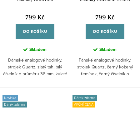
799 Kč
799 Kč
DO KOŠÍKU
DO KOŠÍKU
Skladem
Skladem
Dámské analogové hodinky,
Pánské analogové hodinky,
strojek Quartz, zlatý tah, bílý
strojek Quartz, černý kožený
číselník o průměru 36 mm, kulaté
řemínek, černý číselník o
zlaté...
průměru 42 mm,...
Novinka
Dárek zdarma
Dárek zdarma
AKČNÍ CENA