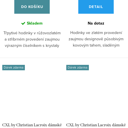
DO KOŠÍKU
DETAIL
Skladem
Na dotaz
Hodinky ve zlatém provedení
Třpytivé hodinky v růžovozlatém
zaujmou designově působivým
a stříbrném provedení zaujmou
kovovým tahem, sladěným
výrazným číselníkem s krystaly
číselníkem a...
a...
Dárek zdarma
Dárek zdarma
CXL by Christian Lacroix dámské
CXL by Christian Lacroix dámské