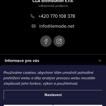
á
CLA distribution s.r.o.
p
+420 770 108 378
a
t
info
@
lemode.net
í
Informace pro vás
Používáme cookies, abychom Vám umožnili pohodlné
Blog
prohlížení webu a díky analýze provozu webu neustále
zlepšovali jeho funkce, výkon a použitelnost.
Nastavení