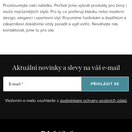
Prozkoumejte naši nabídku. Pečlivě jsme vybrali produkty pro ženy i
muže nejrůznějších stylů. Pro ty, co preferují klasiku nebo moderní
design, eleganci i sportovní styl. Rozumíme hodinkám a doplňkům a
zákazníkovi dokážeme vždy poradit a vyjít vstříc. Neváhejte nás
kontaktovat, jsme tu pro vás.
Aktuální novinky a slevy na váš e-mail
E-mail
PŘIHLÁSIT SE
Vložením e-mailu souhlasíte s
podmínkami ochrany osobních údajů
Z