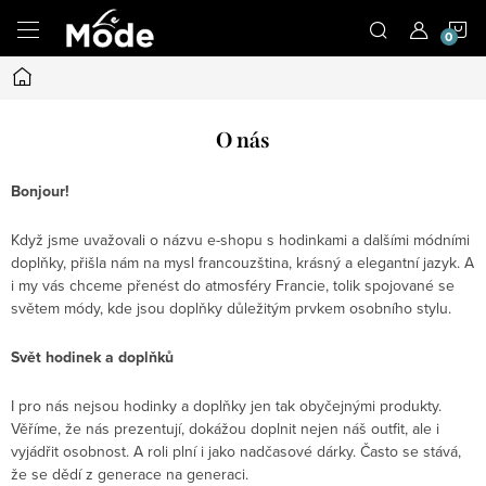
Přejít
N
na
obsah
Domů
K
O nás
Bonjour!
Když jsme uvažovali o názvu e-shopu s hodinkami a dalšími módními
doplňky, přišla nám na mysl francouzština, krásný a elegantní jazyk. A
i my vás chceme přenést do atmosféry Francie, tolik spojované se
světem módy, kde jsou doplňky důležitým prvkem osobního stylu.
Svět hodinek a doplňků
I pro nás nejsou hodinky a doplňky jen tak obyčejnými produkty.
Věříme, že nás prezentují, dokážou doplnit nejen náš outfit, ale i
vyjádřit osobnost. A roli plní i jako nadčasové dárky. Často se stává,
že se dědí z generace na generaci.