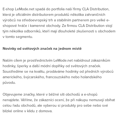
E-shop LeMode.net spadá do portfolia naší firmy CLA Distribution,
která je oficiálním distributorem produktů několika zahraničních
výrobců na středoevropský trh a stabilním partnerem pro velké e-
shopové hráče i kamenné obchody. Za firmou CLA Distribution stojí
tým několika odborníků, kteří mají dlouholeté zkušenosti s obchodem
v tomto segmentu.
Novinky od světových značek na jednom místě
Naším cílem je prostřednictvím LeMode.net nabídnout zákazníkům
hodinky, šperky a další módní doplňky od světových značek.
Soustředíme se na kvalitu, prodáváme hodinky od předních výrobců
amerického, švýcarského, francouzského nebo holandského
původu.
Objevujeme značky, které v běžné síti obchodů a e-shopů
nenajdete. Věříme, že zákazníci ocení, že při nákupu nemusejí obíhat
celou řadu obchodů, ale vyberou si produkty pro sebe nebo své
blízké online v klidu z domova.