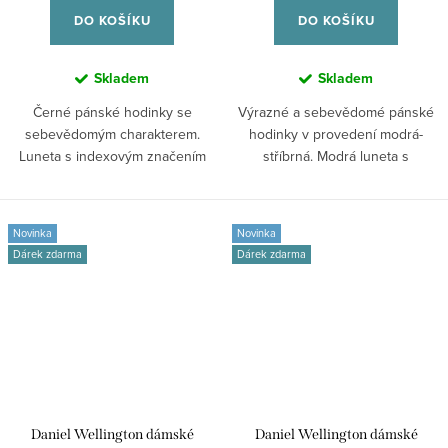
DO KOŠÍKU
DO KOŠÍKU
Skladem
Skladem
Černé pánské hodinky se
Výrazné a sebevědomé pánské
sebevědomým charakterem.
hodinky v provedení modrá-
Luneta s indexovým značením
stříbrná. Modrá luneta s
navazuje na...
indexovým značením...
Novinka
Novinka
Dárek zdarma
Dárek zdarma
Daniel Wellington dámské
Daniel Wellington dámské