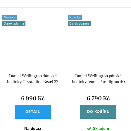
ukazatelem...
mesh...
Novinka
Novinka
Dárek zdarma
Dárek zdarma
Daniel Wellington dámské
Daniel Wellington pánské
hodinky Crystalline Bezel 32
hodinky Iconic Paradigma 40
DW00100824
DW00100822
6 990 Kč
6 790 Kč
DETAIL
DO KOŠÍKU
Na dotaz
Skladem