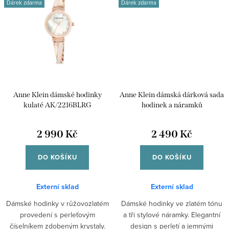
Dárek zdarma
Dárek zdarma
Anne Klein dámské hodinky
Anne Klein dámská dárková sada
kulaté AK/2216BLRG
hodinek a náramků
AK/3290LPST
2 990 Kč
2 490 Kč
DO KOŠÍKU
DO KOŠÍKU
Externí sklad
Externí sklad
Dámské hodinky v růžovozlatém
Dámské hodinky ve zlatém tónu
provedení s perleťovým
a tři stylové náramky. Elegantní
číselníkem zdobeným krystaly.
design s perletí a jemnými