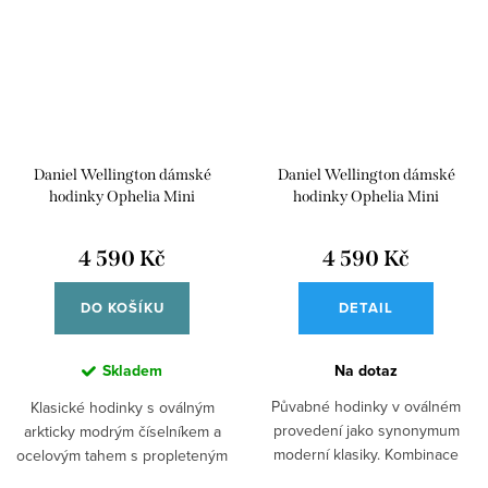
Daniel Wellington dámské
Daniel Wellington dámské
hodinky Ophelia Mini
hodinky Ophelia Mini
DW00100807
DW00100805
4 590 Kč
4 590 Kč
DO KOŠÍKU
DETAIL
Skladem
Na dotaz
Půvabné hodinky v oválném
Klasické hodinky s oválným
provedení jako synonymum
arkticky modrým číselníkem a
moderní klasiky. Kombinace
ocelovým tahem s propleteným
růžovozlaté a bílé...
efektem....