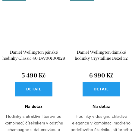
Daniel Wellington pánské
Daniel Wellington dámské
hodinky Classic 40 DW00100829
hodinky Crystalline Bezel 32
DW00100825
5 490 Kč
6 990 Kč
DETAIL
DETAIL
Na dotaz
Na dotaz
Hodinky s atraktivní barevnou
Hodinky v designu chladivé
kombinací, číselníkem v odstínu
elegance v kombinaci modrého
champagne s datumovkou a
perleťového číselníku, stříbrného