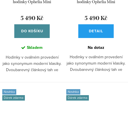
hodinky Ophelia Mini
hodinky Ophelia Mini
DW00100811
DW00100810
5 490 Kč
5 490 Kč
DO KOŠÍKU
DETAIL
Skladem
Na dotaz
Hodinky v oválném provedení
Hodinky v oválném provedení
jako synonymum moderní klasiky.
jako synonymum moderní klasiky.
Dvoubarevný článkový tah ve
Dvoubarevný článkový tah ve
stříbrné...
stříbrné...
Novinka
Novinka
Dárek zdarma
Dárek zdarma