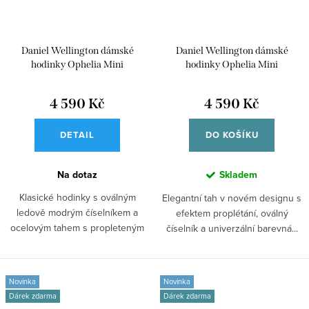
Daniel Wellington dámské
Daniel Wellington dámské
hodinky Ophelia Mini
hodinky Ophelia Mini
DW00100809
DW00100808
4 590 Kč
4 590 Kč
DETAIL
DO KOŠÍKU
Na dotaz
Skladem
Klasické hodinky s oválným
Elegantní tah v novém designu s
ledově modrým číselníkem a
efektem proplétání, oválný
ocelovým tahem s propleteným
číselník a univerzální barevná...
efektem. Model...
Novinka
Novinka
Dárek zdarma
Dárek zdarma