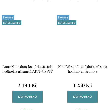
Elegantní a...
detaily...
Novinka
Novinka
Dárek zdarma
Dárek zdarma
Anne Klein dámská dárková sada
Nine West dámská dárková sada
hodinek a náramků AK/1471SVST
hodinek a náramku
NW/2168GPST
2 490 Kč
1 250 Kč
DO KOŠÍKU
DO KOŠÍKU