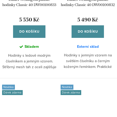
hodinky Classic 40 DW00100833
hodinky Classic 40 DW00100832
5 550 Kč
5 490 Kč
DO KOŠÍKU
DO KOŠÍKU
Skladem
Externí sklad
Hodinky s jemným vzorem na
Hodinky s ledově modrým
světlém číselníku a černým
číselníkem a jemným vzorem.
koženým řemínkem. Praktické
Stříbrný mesh tah z oceli zajišťuje
okénko pro...
pohodlné...
Novinka
Novinka
Dárek zdarma
Dárek zdarma