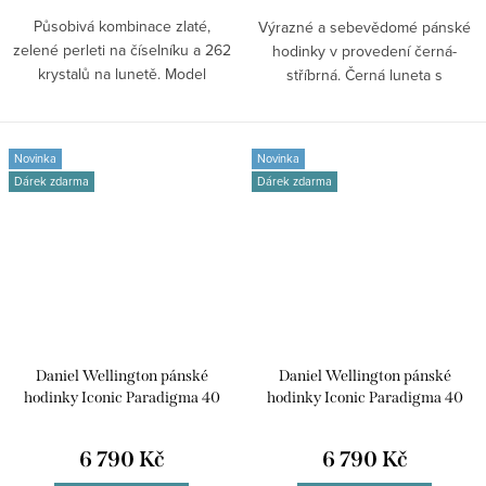
Působivá kombinace zlaté,
Výrazné a sebevědomé pánské
zelené perleti na číselníku a 262
hodinky v provedení černá-
krystalů na lunetě. Model
stříbrná. Černá luneta s
dámských...
indexovým značením...
Novinka
Novinka
Dárek zdarma
Dárek zdarma
Daniel Wellington pánské
Daniel Wellington pánské
hodinky Iconic Paradigma 40
hodinky Iconic Paradigma 40
DW00100821
DW00100820
6 790 Kč
6 790 Kč