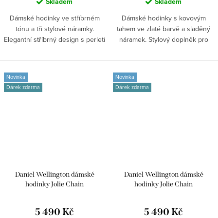
Skladem
Skladem
Dámské hodinky ve stříbrném
Dámské hodinky s kovovým
tónu a tři stylové náramky.
tahem ve zlaté barvě a sladěný
Elegantní stříbrný design s perletí
náramek. Stylový doplněk pro
a...
ženy, které...
Novinka
Novinka
Dárek zdarma
Dárek zdarma
Daniel Wellington dámské
Daniel Wellington dámské
hodinky Jolie Chain
hodinky Jolie Chain
DW00100836
DW00100834
5 490 Kč
5 490 Kč