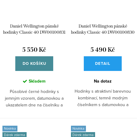
Daniel Wellington pánské
Daniel Wellington pánské
hodinky Classic 40 DW00100831
hodinky Classic 40 DW00100830
5 550 Kč
5 490 Kč
DO KOŠÍKU
DETAIL
Skladem
Na dotaz
Hodinky s atraktivní barevnou
Působivé černé hodinky s
kombinací, temně modrým
jemným vzorem, datumovkou a
číselníkem s datumovkou a
ukazatelem dne na číselníku a
ukazatelem dne,...
jemným mesh...
Novinka
Novinka
Dárek zdarma
Dárek zdarma