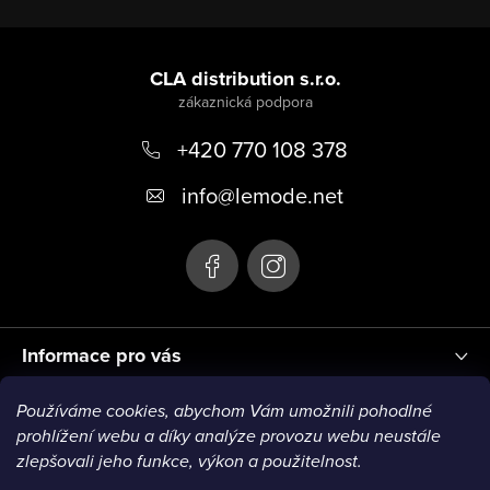
i
Z
s
á
CLA distribution s.r.o.
u
p
+420 770 108 378
a
t
info
@
lemode.net
í
Informace pro vás
Používáme cookies, abychom Vám umožnili pohodlné
Blog
prohlížení webu a díky analýze provozu webu neustále
zlepšovali jeho funkce, výkon a použitelnost.