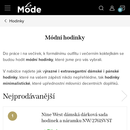
Přejít
N
na
obsah
Hodinky
K
Módní hodinky
Do práce i na večírek, k formálnímu outfitu i večerním koktejlkám se
budou hodit
módní hodinky
, které jsme pro vás vybrali.
V nabídce najdete jak v
ýrazné i extravagantní dámské i pánské
hodinky
, které na vašem zápěstí nikdo nepřehlédne, tak
hodinky
minimalistické
, které upřednostní milovníci decentních doplňků.
Nejprodávanější
Nine West dámská dárková sada
hodinek a náramku NW/2761SVST