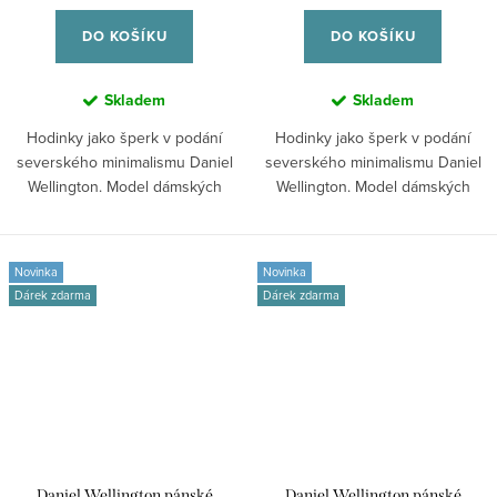
DO KOŠÍKU
DO KOŠÍKU
Skladem
Skladem
Hodinky jako šperk v podání
Hodinky jako šperk v podání
severského minimalismu Daniel
severského minimalismu Daniel
Wellington. Model dámských
Wellington. Model dámských
hodinek...
hodinek...
Novinka
Novinka
Dárek zdarma
Dárek zdarma
Daniel Wellington pánské
Daniel Wellington pánské