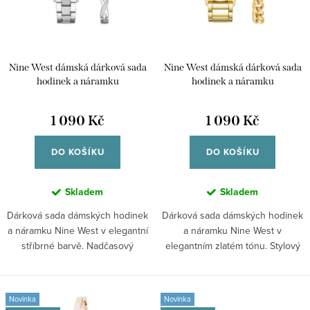
s
o
p
d
r
u
Nine West dámská dárková sada
Nine West dámská dárková sada
o
k
hodinek a náramku
hodinek a náramku
d
NW/2761SVST
NW/2770GPST
t
u
1 090 Kč
1 090 Kč
ů
k
DO KOŠÍKU
DO KOŠÍKU
t
ů
Skladem
Skladem
Dárková sada dámských hodinek
Dárková sada dámských hodinek
a náramku Nine West v elegantní
a náramku Nine West v
stříbrné barvě. Nadčasový
elegantním zlatém tónu. Stylový
doplněk s...
set s...
Novinka
Novinka