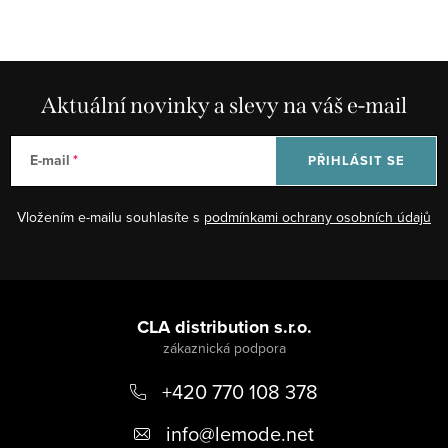
c
á
í
n
p
k
r
Aktuální novinky a slevy na váš e-mail
o
v
v
k
á
E-mail
PŘIHLÁSIT SE
y
n
v
í
Vložením e-mailu souhlasíte s
podmínkami ochrany osobních údajů
ý
p
i
Z
s
á
CLA distribution s.r.o.
u
p
+420 770 108 378
a
t
info
@
lemode.net