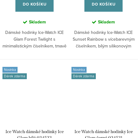
DO KOŠÍKU
DO KOŠÍKU
Skladem
Skladem
Dámské hodinky Ice-Watch ICE
Dámské hodinky Ice-Watch ICE
Glam Forest Twilight s
Sunset Rainbow s vícebarevným
minimalistickým číselníkem, tmavě
číselníkem, bílým silikonovým
modrým...
řemínkem...
Novinka
Novinka
Dárek zdarma
Dárek zdarma
Ice Watch dámské hodinky Ice
Ice Watch dámské hodinky Ice
Glam bílé 024522
Glam černé 024521