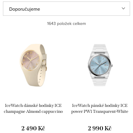
Ř
Doporučujeme
a
Nejlevnější
1643
položek celkem
z
e
Nejdražší
V
n
ý
Nejprodávanější
í
p
p
Abecedně
i
r
s
o
p
d
r
u
IceWatch dámské hodinky ICE
IceWatch pánské hodinky ICE
o
k
champagne Almond cappuccino
power PW1 Transparent-White
d
025928
blue 025781
t
u
2 490 Kč
2 990 Kč