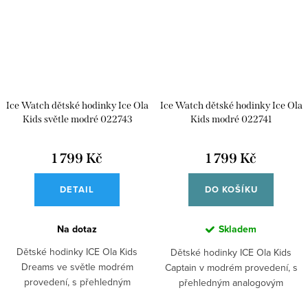
Ice Watch dětské hodinky Ice Ola
Ice Watch dětské hodinky Ice Ola
Kids světle modré 022743
Kids modré 022741
1 799 Kč
1 799 Kč
DETAIL
DO KOŠÍKU
Na dotaz
Skladem
Dětské hodinky ICE Ola Kids
Dětské hodinky ICE Ola Kids
Dreams ve světle modrém
Captain v modrém provedení, s
provedení, s přehledným
přehledným analogovým
analogovým zobrazením...
zobrazením času....