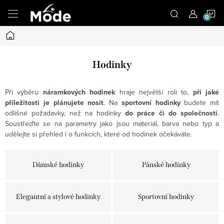
Přejít
N
na
obsah
Domů
K
Hodinky
Při výběru
náramkových hodinek
hraje největší roli to,
při jaké
příležitosti je plánujete nosit
. Na
sportovní hodinky
budete mít
odlišné požadavky, než na hodinky
do práce či do společnosti
.
Soustřeďte se na parametry jako jsou materiál, barva nebo typ a
udělejte si přehled i o funkcích, které od hodinek očekáváte.
Dámské hodinky
Pánské hodinky
Elegantní a stylové hodinky
Sportovní hodinky