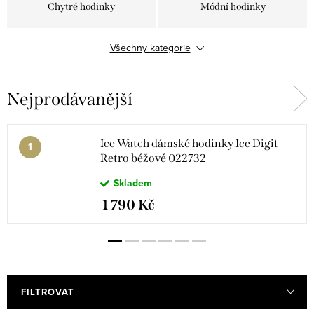
Chytré hodinky
Módní hodinky
Všechny kategorie
Dětské hodinky
Dárkové sety
Řemínky k chytrým i
Nejprodávanější
analogovým hodinkám
Ice Watch dámské hodinky Ice Digit
Retro béžové 022732
Skladem
1 790 Kč
FILTROVAT