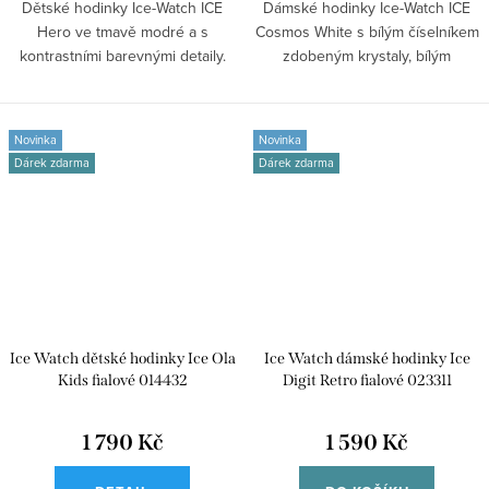
Dětské hodinky Ice-Watch ICE
Dámské hodinky Ice-Watch ICE
Hero ve tmavě modré a s
Cosmos White s bílým číselníkem
kontrastními barevnými detaily.
zdobeným krystaly, bílým
Sportovně...
silikonovým...
Novinka
Novinka
Dárek zdarma
Dárek zdarma
Ice Watch dětské hodinky Ice Ola
Ice Watch dámské hodinky Ice
Kids fialové 014432
Digit Retro fialové 023311
1 790 Kč
1 590 Kč