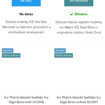
DETAIL
DO KOŠÍKU
Na dotaz
Skladem
Dětské hodinky ICE Ola Kids
Dámské fialové digitální hodinky
Mermaid ve fialovém provedení a
Ice-Watch ICE Digit Retro v
přehledným analogovým
originálním odstínu Violet Dust
zobrazením...
s...
Novinka
Novinka
Dárek zdarma
Dárek zdarma
Ice Watch dámské hodinky Ice
Ice Watch dámské hodinky Ice
Digit Retro šedé 023308
Digit Retro zelené 023307