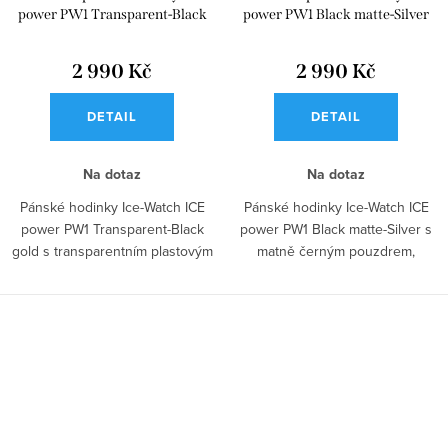
power PW1 Transparent-Black
power PW1 Black matte-Silver
gold 025779
025763
2 990 Kč
2 990 Kč
DETAIL
DETAIL
Na dotaz
Na dotaz
Pánské hodinky Ice-Watch ICE
Pánské hodinky Ice-Watch ICE
power PW1 Transparent-Black
power PW1 Black matte-Silver s
gold s transparentním plastovým
matně černým pouzdrem,
tahem,...
černým...