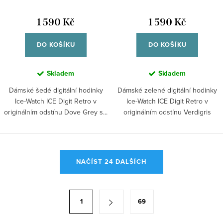
1 590 Kč
1 590 Kč
DO KOŠÍKU
DO KOŠÍKU
Skladem
Skladem
Dámské šedé digitální hodinky
Dámské zelené digitální hodinky
Ice-Watch ICE Digit Retro v
Ice-Watch ICE Digit Retro v
originálním odstínu Dove Grey s...
originálním odstínu Verdigris
Glow s...
O
NAČÍST 24 DALŠÍCH
v
l
á
S
1
69
d
t
a
r