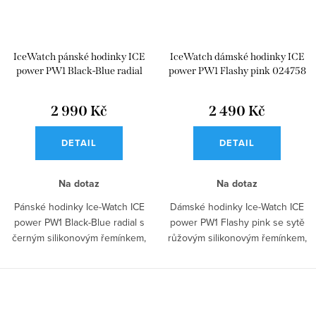
IceWatch pánské hodinky ICE
IceWatch dámské hodinky ICE
power PW1 Black-Blue radial
power PW1 Flashy pink 024758
025761
2 990 Kč
2 490 Kč
DETAIL
DETAIL
Na dotaz
Na dotaz
Pánské hodinky Ice-Watch ICE
Dámské hodinky Ice-Watch ICE
power PW1 Black-Blue radial s
power PW1 Flashy pink se sytě
černým silikonovým řemínkem,
růžovým silikonovým řemínkem,
modrým...
sladěným...