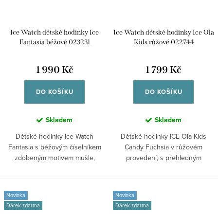
Ice Watch dětské hodinky Ice
Ice Watch dětské hodinky Ice Ola
Fantasia béžové 023231
Kids růžové 022744
1 990 Kč
1 799 Kč
DO KOŠÍKU
DO KOŠÍKU
Skladem
Skladem
Dětské hodinky Ice-Watch
Dětské hodinky ICE Ola Kids
Fantasia s béžovým číselníkem
Candy Fuchsia v růžovém
zdobeným motivem mušle,
provedení, s přehledným
béžovým...
analogovým zobrazením...
Novinka
Novinka
Dárek zdarma
Dárek zdarma