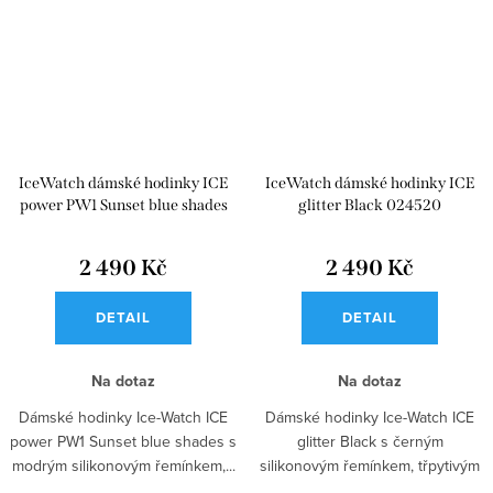
IceWatch dámské hodinky ICE
IceWatch dámské hodinky ICE
power PW1 Sunset blue shades
glitter Black 024520
024757
2 490 Kč
2 490 Kč
DETAIL
DETAIL
Na dotaz
Na dotaz
Dámské hodinky Ice-Watch ICE
Dámské hodinky Ice-Watch ICE
power PW1 Sunset blue shades s
glitter Black s černým
modrým silikonovým řemínkem,...
silikonovým řemínkem, třpytivým
černo-zlatým...