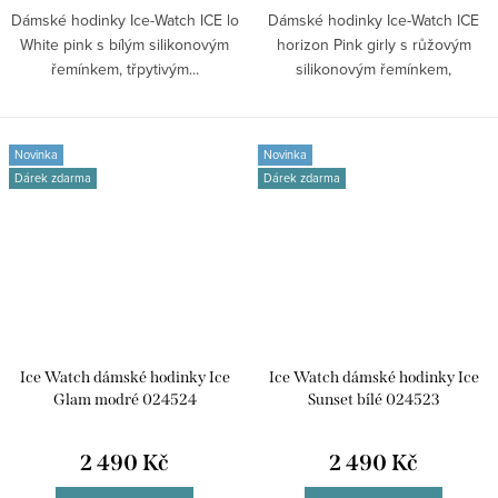
Dámské hodinky Ice-Watch ICE lo
Dámské hodinky Ice-Watch ICE
White pink s bílým silikonovým
horizon Pink girly s růžovým
řemínkem, třpytivým...
silikonovým řemínkem,
vícebarevným...
Novinka
Novinka
Dárek zdarma
Dárek zdarma
Ice Watch dámské hodinky Ice
Ice Watch dámské hodinky Ice
Glam modré 024524
Sunset bílé 024523
2 490 Kč
2 490 Kč