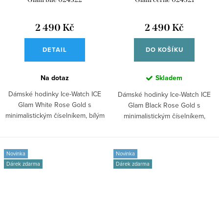
2 490 Kč
2 490 Kč
DETAIL
DO KOŠÍKU
Na dotaz
Skladem
Dámské hodinky Ice-Watch ICE
Dámské hodinky Ice-Watch ICE
Glam White Rose Gold s
Glam Black Rose Gold s
minimalistickým číselníkem, bílým
minimalistickým číselníkem,
silikonovým...
černým...
Novinka
Novinka
Dárek zdarma
Dárek zdarma