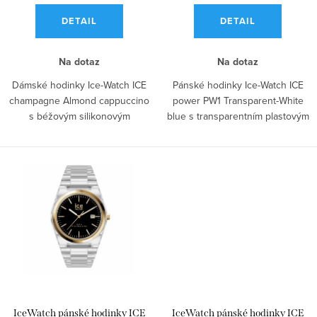
ů
k
DETAIL
DETAIL
t
ů
Na dotaz
Na dotaz
Dámské hodinky Ice-Watch ICE
Pánské hodinky Ice-Watch ICE
champagne Almond cappuccino
power PW1 Transparent-White
s béžovým silikonovým
blue s transparentním plastovým
řemínkem,...
tahem,...
IceWatch pánské hodinky ICE
IceWatch pánské hodinky ICE