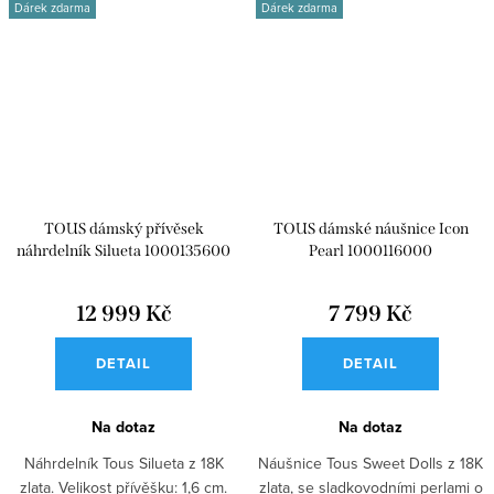
Dárek zdarma
Dárek zdarma
TOUS dámský přívěsek
TOUS dámské náušnice Icon
náhrdelník Silueta 1000135600
Pearl 1000116000
12 999 Kč
7 799 Kč
DETAIL
DETAIL
Na dotaz
Na dotaz
Náhrdelník Tous Silueta z 18K
Náušnice Tous Sweet Dolls z 18K
zlata. Velikost přívěšku: 1,6 cm.
zlata, se sladkovodními perlami o