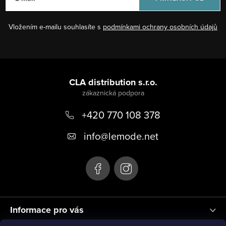
í
p
Vložením e-mailu souhlasíte s
podmínkami ochrany osobních údajů
r
v
k
Z
y
á
CLA distribution s.r.o.
v
ý
p
p
+420 770 108 378
a
i
t
info
@
lemode.net
s
í
u
Informace pro vás