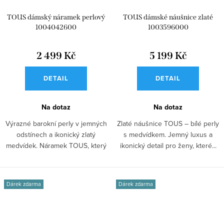
TOUS dámský náramek perlový
TOUS dámské náušnice zlaté
1004042600
1003596000
2 499 Kč
5 199 Kč
DETAIL
DETAIL
Na dotaz
Na dotaz
Výrazné barokní perly v jemných
Zlaté náušnice TOUS – bílé perly
odstínech a ikonický zlatý
s medvídkem. Jemný luxus a
medvídek. Náramek TOUS, který
ikonický detail pro ženy, které...
spojuje...
Dárek zdarma
Dárek zdarma