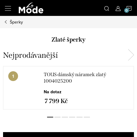
Přejít
N
na
obsah
Šperky
K
Zlaté šperky
Nejprodávanější
TOUS dámský náramek zlatý
1004025200
Na dotaz
7 799 Kč