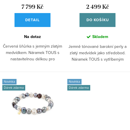
t
u
7 799 Kč
2 499 Kč
ů
k
DETAIL
DO KOŠÍKU
t
ů
Na dotaz
Skladem
Červená šňůrka s jemným zlatým
Jemně tónované barokní perly a
medvídkem. Náramek TOUS s
zlatý medvídek jako středobod.
nastavitelnou délkou pro
Náramek TOUS s vytříbeným
každodenní...
detailem...
Novinka
Novinka
Dárek zdarma
Dárek zdarma