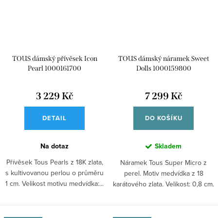
TOUS dámský přívěsek Icon
TOUS dámský náramek Sweet
Pearl 1000161700
Dolls 1000159800
3 229 Kč
7 299 Kč
DETAIL
DO KOŠÍKU
Na dotaz
Skladem
Přívěsek Tous Pearls z 18K zlata,
Náramek Tous Super Micro z
s kultivovanou perlou o průměru
perel. Motiv medvídka z 18
1 cm. Velikost motivu medvídka:...
karátového zlata. Velikost: 0,8 cm.
Délka:...