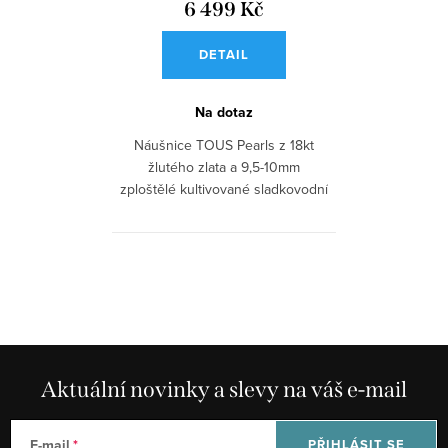
6 499 Kč
DETAIL
Na dotaz
Náušnice TOUS Pearls z 18kt
žlutého zlata a 9,5-10mm
zploštělé kultivované sladkovodní
perly....
O
v
l
á
d
Aktuální novinky a slevy na váš e-mail
a
c
E-mail
PŘIHLÁSIT SE