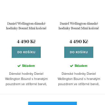
Daniel Wellington dámské
Daniel Wellington dámské
hodinky Bound Mini kožené
hodinky Bound Mini kožené
DW00100902
DW00100901
4 490 Kč
4 490 Kč
DO KOŠÍKU
DO KOŠÍKU
Skladem
Skladem
Dámské hodinky Daniel
Dámské hodinky Daniel
Wellington Bound s hranatým
Wellington Bound s hranatým
pouzdrem ve stříbrné barvě,
pouzdrem ve stříbrné barvě,
bílým číselníkem a...
bílým číselníkem a...
O