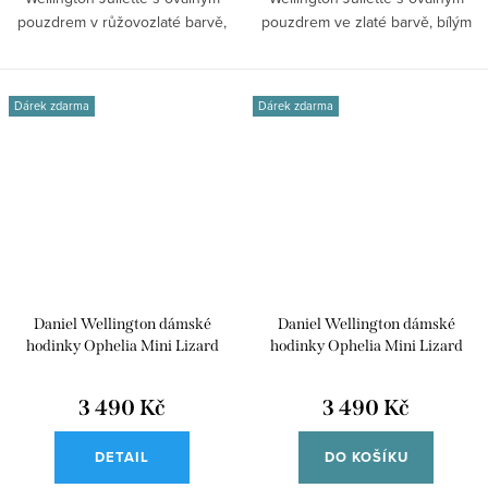
pouzdrem v růžovozlaté barvě,
pouzdrem ve zlaté barvě, bílým
bílým...
číselníkem a...
Dárek zdarma
Dárek zdarma
Daniel Wellington dámské
Daniel Wellington dámské
hodinky Ophelia Mini Lizard
hodinky Ophelia Mini Lizard
Guilloché kožené DW00100891
Guilloché kožené DW00100890
3 490 Kč
3 490 Kč
DETAIL
DO KOŠÍKU