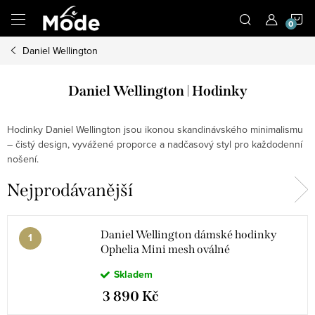
Přejít
N
na
obsah
Daniel Wellington
K
Daniel Wellington | Hodinky
Hodinky Daniel Wellington jsou ikonou skandinávského minimalismu
– čistý design, vyvážené proporce a nadčasový styl pro každodenní
nošení.
Nejprodávanější
Daniel Wellington dámské hodinky
Ophelia Mini mesh oválné
DW00100940
Skladem
3 890 Kč