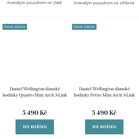
hranatým pouzdrem ve zlaté
hranatým pouzdrem ve stříbrné
barvě, bílým číselníkem...
barvě, bílým...
Dárek zdarma
Dárek zdarma
Daniel Wellington dámské
Daniel Wellington dámské
hodinky Quadro Mini Arch 3-Link
hodinky Petite Mini Arch 3-Link
hranaté DW00100925
kulaté DW00100923
5 490 Kč
5 490 Kč
DO KOŠÍKU
DO KOŠÍKU