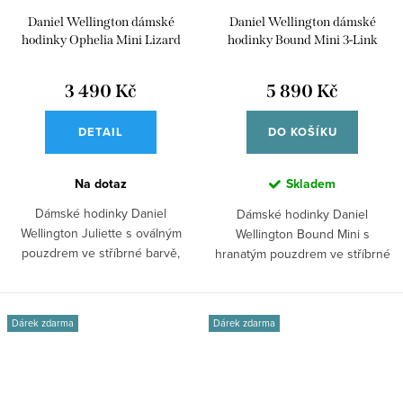
Daniel Wellington dámské
Daniel Wellington dámské
hodinky Ophelia Mini Lizard
hodinky Bound Mini 3-Link
Guilloché kožené DW00100887
hranaté DW00100932
3 490 Kč
5 890 Kč
DETAIL
DO KOŠÍKU
Na dotaz
Skladem
Dámské hodinky Daniel
Dámské hodinky Daniel
Wellington Juliette s oválným
Wellington Bound Mini s
pouzdrem ve stříbrné barvě,
hranatým pouzdrem ve stříbrné
bílým číselníkem...
barvě, bílým...
Dárek zdarma
Dárek zdarma