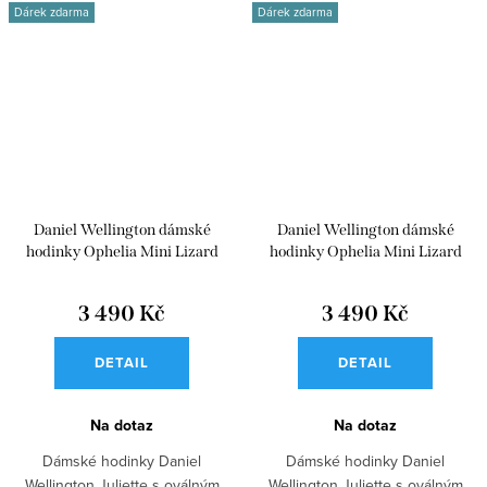
Dárek zdarma
Dárek zdarma
Daniel Wellington dámské
Daniel Wellington dámské
hodinky Ophelia Mini Lizard
hodinky Ophelia Mini Lizard
Guilloché kožené DW00100893
Guilloché kožené DW00100892
3 490 Kč
3 490 Kč
DETAIL
DETAIL
Na dotaz
Na dotaz
Dámské hodinky Daniel
Dámské hodinky Daniel
Wellington Juliette s oválným
Wellington Juliette s oválným