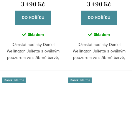
3 490 Kč
3 490 Kč
DO KOŠÍKU
DO KOŠÍKU
Skladem
Skladem
Dámské hodinky Daniel
Dámské hodinky Daniel
Wellington Juliette s oválným
Wellington Juliette s oválným
pouzdrem ve stříbrné barvě,
pouzdrem ve stříbrné barvě,
bílým číselníkem...
bílým číselníkem...
Dárek zdarma
Dárek zdarma