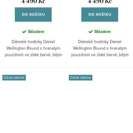
4 490 Kč
4 490 Kč
DO KOŠÍKU
DO KOŠÍKU
Skladem
Skladem
Dámské hodinky Daniel
Dámské hodinky Daniel
Wellington Bound s hranatým
Wellington Bound s hranatým
pouzdrem ve zlaté barvě, bílým
pouzdrem ve zlaté barvě, bílým
číselníkem a...
číselníkem a...
Dárek zdarma
Dárek zdarma