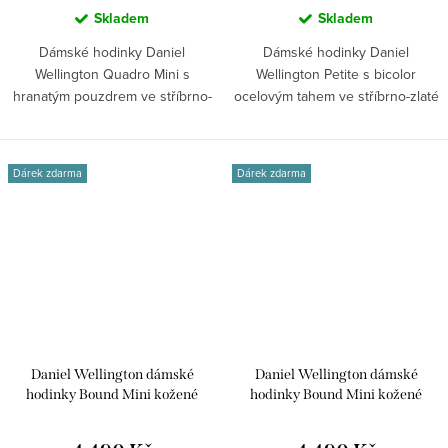
Skladem
Skladem
Dámské hodinky Daniel
Dámské hodinky Daniel
Wellington Quadro Mini s
Wellington Petite s bicolor
hranatým pouzdrem ve stříbrno-
ocelovým tahem ve stříbrno-zlaté
zlaté barvě, bílým...
barvě a bílým...
Dárek zdarma
Dárek zdarma
Daniel Wellington dámské
Daniel Wellington dámské
hodinky Bound Mini kožené
hodinky Bound Mini kožené
DW00100906
DW00100905