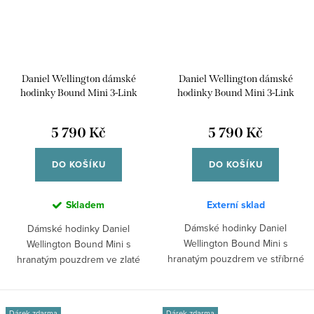
Daniel Wellington dámské
Daniel Wellington dámské
hodinky Bound Mini 3-Link
hodinky Bound Mini 3-Link
hranaté DW00100931
hranaté DW00100930
5 790 Kč
5 790 Kč
DO KOŠÍKU
DO KOŠÍKU
Skladem
Externí sklad
Dámské hodinky Daniel
Dámské hodinky Daniel
Wellington Bound Mini s
Wellington Bound Mini s
hranatým pouzdrem ve stříbrné
hranatým pouzdrem ve zlaté
barvě, bílým...
barvě, bílým číselníkem...
Dárek zdarma
Dárek zdarma