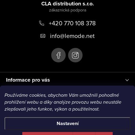
á
CLA distribution s.r.o.
u
p
+420 770 108 378
a
t
info
@
lemode.net
í
Informace pro vás
Používáme cookies, abychom Vám umožnili pohodlné
Blog
prohlížení webu a díky analýze provozu webu neustále
zlepšovali jeho funkce, výkon a použitelnost.
Nastavení