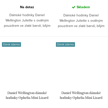
Na dotaz
Skladem
Dámské hodinky Daniel
Dámské hodinky Daniel
Wellington Juliette s oválným
Wellington Juliette s oválným
pouzdrem ve zlaté barvě, bílým
pouzdrem ve zlaté barvě, bílým
číselníkem a...
číselníkem a...
Dárek zdarma
Dárek zdarma
Daniel Wellington dámské
Daniel Wellington dámské
hodinky Ophelia Mini Lizard
hodinky Ophelia Mini Lizard
Guilloché kožené DW00100889
Guilloché kožené DW00100888