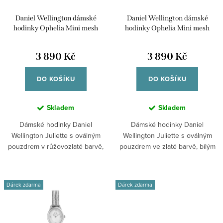
r
u
Daniel Wellington dámské
Daniel Wellington dámské
o
k
hodinky Ophelia Mini mesh
hodinky Ophelia Mini mesh
d
oválné DW00100940
oválné DW00100939
t
u
3 890 Kč
3 890 Kč
ů
k
DO KOŠÍKU
DO KOŠÍKU
t
ů
Skladem
Skladem
Dámské hodinky Daniel
Dámské hodinky Daniel
Wellington Juliette s oválným
Wellington Juliette s oválným
pouzdrem v růžovozlaté barvě,
pouzdrem ve zlaté barvě, bílým
bílým...
číselníkem a...
Dárek zdarma
Dárek zdarma