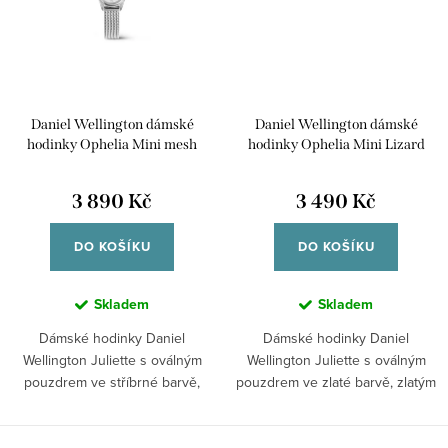
Daniel Wellington dámské
Daniel Wellington dámské
hodinky Ophelia Mini mesh
hodinky Ophelia Mini Lizard
oválné DW00100938
Guilloché kožené DW00100897
3 890 Kč
3 490 Kč
DO KOŠÍKU
DO KOŠÍKU
Skladem
Skladem
Dámské hodinky Daniel
Dámské hodinky Daniel
Wellington Juliette s oválným
Wellington Juliette s oválným
pouzdrem ve stříbrné barvě,
pouzdrem ve zlaté barvě, zlatým
bílým číselníkem...
číselníkem a...