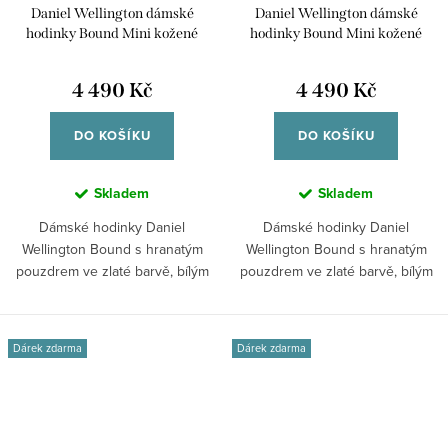
Daniel Wellington dámské
Daniel Wellington dámské
hodinky Bound Mini kožené
hodinky Bound Mini kožené
DW00100904
DW00100903
4 490 Kč
4 490 Kč
DO KOŠÍKU
DO KOŠÍKU
Skladem
Skladem
Dámské hodinky Daniel
Dámské hodinky Daniel
Wellington Bound s hranatým
Wellington Bound s hranatým
pouzdrem ve zlaté barvě, bílým
pouzdrem ve zlaté barvě, bílým
číselníkem a...
číselníkem a...
Dárek zdarma
Dárek zdarma