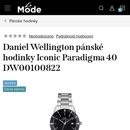
Přejít
N
na
obsah
Pánské hodinky
K
Neohodnoceno
Podrobnosti hodnocení
Daniel Wellington pánské
hodinky Iconic Paradigma 40
DW00100822
Novinka
Dárek zdarma