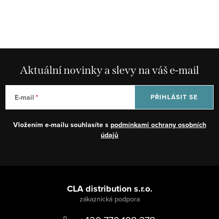
Aktuální novinky a slevy na váš e-mail
E-mail
PŘIHLÁSIT SE
Vložením e-mailu souhlasíte s
podmínkami ochrany osobních
údajů
Z
á
CLA distribution s.r.o.
p