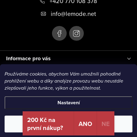
+420 770 108 378
a
t
info
@
lemode.net
í
Informace pro vás
Používáme cookies, abychom Vám umožnili pohodlné
Blog
prohlížení webu a díky analýze provozu webu neustále
zlepšovali jeho funkce, výkon a použitelnost.
Nastavení
Copyright 2026
Le Mode
. Všechna práva vyhrazena.
200 Kč na
ANO
NE
Odmítnout
Souhlasím
první nákup?
Vytvořil Shoptet