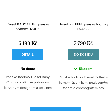
Diesel BABY CHIEF pánské
Diesel GRIFFED pánské hodinky
hodinky DZ4619
DZ4522
6 190 Kč
7 790 Kč
DETAIL
DO KOŠÍKU
Na dotaz
Skladem
Pánské hodinky Diesel Baby
Pánské hodinky Diesel Griffed s
Chief se solárním pohonem,
černým číselníkem, pozlaceným
červeným designem a textilním
tahem a chronografem pro
řemínkem pro...
odvážný a...
O