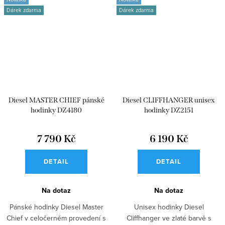
Dárek zdarma
Dárek zdarma
Diesel MASTER CHIEF pánské
Diesel CLIFFHANGER unisex
hodinky DZ4180
hodinky DZ2151
7 790 Kč
6 190 Kč
DETAIL
DETAIL
Na dotaz
Na dotaz
Pánské hodinky Diesel Master
Unisex hodinky Diesel
Chief v celočerném provedení s
Cliffhanger ve zlaté barvě s