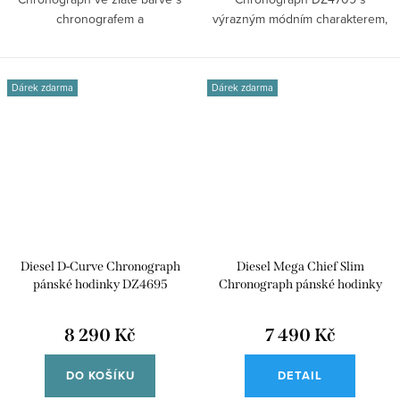
chronografem a
výrazným módním charakterem,
nepřehlédnutelným...
ocelový tah v...
Dárek zdarma
Dárek zdarma
Diesel D-Curve Chronograph
Diesel Mega Chief Slim
pánské hodinky DZ4695
Chronograph pánské hodinky
DZ4692
8 290 Kč
7 490 Kč
DO KOŠÍKU
DETAIL