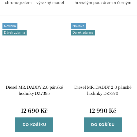
chronografem – výrazný model
hranatým pouzdrem a černým
pro...
číselníkem pro ty,...
Novinka
Novinka
Dárek zdarma
Dárek zdarma
Diesel MR. DADDY 2.0 pánské
Diesel MR. DADDY 2.0 pánské
hodinky DZ7395
hodinky DZ7370
12 690 Kč
12 990 Kč
DO KOŠÍKU
DO KOŠÍKU