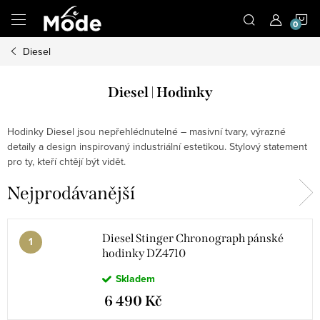
Přejít
N
na
obsah
Diesel
K
Diesel | Hodinky
Hodinky Diesel jsou nepřehlédnutelné – masivní tvary, výrazné
detaily a design inspirovaný industriální estetikou. Stylový statement
pro ty, kteří chtějí být vidět.
Nejprodávanější
Diesel Stinger Chronograph pánské
hodinky DZ4710
Skladem
6 490 Kč