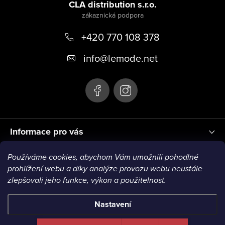
á
CLA distribution s.r.o.
u
p
+420 770 108 378
a
t
info
@
lemode.net
í
Informace pro vás
Používáme cookies, abychom Vám umožnili pohodlné
Blog
prohlížení webu a díky analýze provozu webu neustále
zlepšovali jeho funkce, výkon a použitelnost.
Nastavení