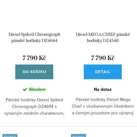
Diesel Spiked Chronograph
Diesel MEGA CHIEF pánské
pánské hodinky DZ4644
hodinky DZ4548
7 790 Kč
7 790 Kč
DO KOŠÍKU
DETAIL
Skladem
Na dotaz
Pánské hodinky Diesel Mega
Pánské hodinky Diesel Spiked
Chief s vícebarevným číselníkem
Chronograph DZ4644 s
a černým pouzdrem pro výrazný
výrazným módním charakterem,
a...
ocelový tah v...
Novinka
Novinka