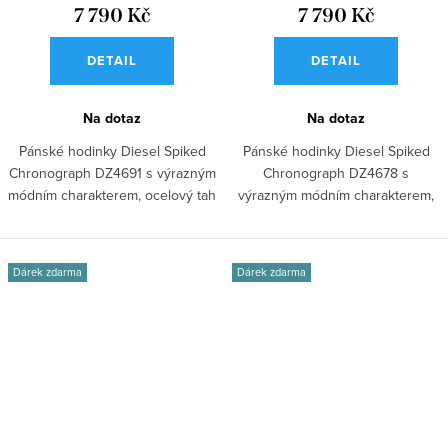
7 790 Kč
7 790 Kč
DETAIL
DETAIL
Na dotaz
Na dotaz
Pánské hodinky Diesel Spiked
Pánské hodinky Diesel Spiked
Chronograph DZ4691 s výrazným
Chronograph DZ4678 s
módním charakterem, ocelový tah
výrazným módním charakterem,
v...
ocelový tah v...
Dárek zdarma
Dárek zdarma