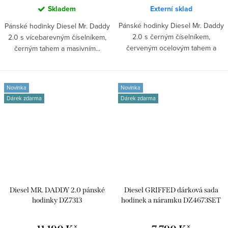
Skladem
Externí sklad
Pánské hodinky Diesel Mr. Daddy
Pánské hodinky Diesel Mr. Daddy
2.0 s černým číselníkem,
2.0 s vícebarevným číselníkem,
červeným ocelovým tahem a
černým tahem a masivním...
obřím...
Novinka
Novinka
Dárek zdarma
Dárek zdarma
Diesel MR. DADDY 2.0 pánské
Diesel GRIFFED dárková sada
hodinky DZ7313
hodinek a náramku DZ4673SET