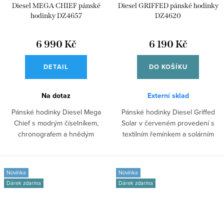
Diesel MEGA CHIEF pánské
Diesel GRIFFED pánské hodinky
hodinky DZ4657
DZ4620
6 990 Kč
6 190 Kč
DETAIL
DO KOŠÍKU
Na dotaz
Externí sklad
Pánské hodinky Diesel Mega
Pánské hodinky Diesel Griffed
Chief s modrým číselníkem,
Solar v červeném provedení s
chronografem a hnědým
textilním řemínkem a solárním
koženým řemínkem pro...
pohonem...
Novinka
Novinka
Dárek zdarma
Dárek zdarma