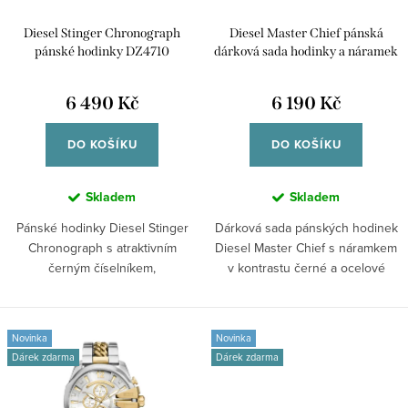
r
u
Diesel Stinger Chronograph
Diesel Master Chief pánská
o
k
pánské hodinky DZ4710
dárková sada hodinky a náramek
d
DZ4700SET
t
u
6 490 Kč
6 190 Kč
ů
k
DO KOŠÍKU
DO KOŠÍKU
t
ů
Skladem
Skladem
Pánské hodinky Diesel Stinger
Dárková sada pánských hodinek
Chronograph s atraktivním
Diesel Master Chief s náramkem
černým číselníkem,
v kontrastu černé a ocelové
chronografem a...
barvy...
Novinka
Novinka
Dárek zdarma
Dárek zdarma