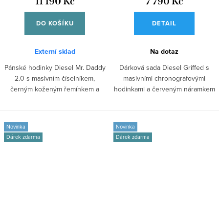
11 190 Kč
7 790 Kč
DO KOŠÍKU
DETAIL
Externí sklad
Na dotaz
Pánské hodinky Diesel Mr. Daddy
Dárková sada Diesel Griffed s
2.0 s masivním číselníkem,
masivními chronografovými
černým koženým řemínkem a
hodinkami a červeným náramkem
chronografem...
pro výrazný...
Novinka
Novinka
Dárek zdarma
Dárek zdarma