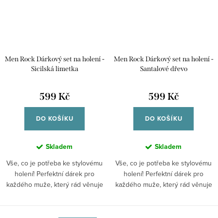
Men Rock Dárkový set na holení -
Men Rock Dárkový set na holení -
Sicilská limetka
Santalové dřevo
599 Kč
599 Kč
DO KOŠÍKU
DO KOŠÍKU
Skladem
Skladem
Vše, co je potřeba ke stylovému
Vše, co je potřeba ke stylovému
holení! Perfektní dárek pro
holení! Perfektní dárek pro
každého muže, který rád věnuje
každého muže, který rád věnuje
svému...
svému...