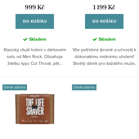
t
u
999 Kč
1 199 Kč
ů
k
DO KOŠÍKU
DO KOŠÍKU
t
ů
Skladem
Skladem
Klasický rituál holení v dárkovém
Vše potřebné (kromě zručnosti) k
setu od Men Rock. Obsahuje
dokonalému mokrému oholení!
žiletku typu Cut Throat, pět...
Skvělý dárek pro každého muže,
který...
Dárek zdarma
Dárek zdarma