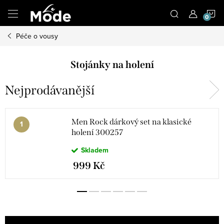
Přejít
N
na
obsah
Péče o vousy
K
Stojánky na holení
Nejprodávanější
Men Rock dárkový set na klasické
holení 300257
Skladem
999 Kč