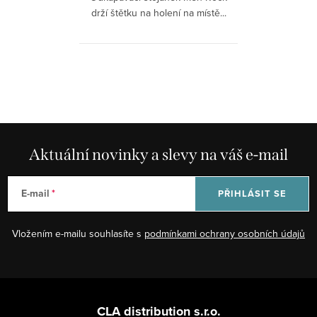
drží štětku na holení na místě...
O
v
l
á
d
Aktuální novinky a slevy na váš e-mail
a
c
E-mail
PŘIHLÁSIT SE
í
p
Vložením e-mailu souhlasíte s
podmínkami ochrany osobních údajů
r
v
k
Z
y
á
CLA distribution s.r.o.
v