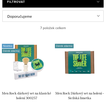
FILTROVAT
Ř
Doporučujeme
a
Nejlevnější
7
položek celkem
z
e
Nejdražší
V
n
Novinka
Dárek zdarma
ý
Nejprodávanější
Dárek zdarma
í
p
p
Abecedně
i
r
s
o
p
d
r
u
Men Rock dárkový set na klasické
Men Rock Dárkový set na holení -
o
k
holení 300257
Sicilská limetka
d