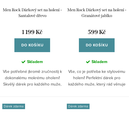
Men Rock Dárkový set na holení -
Men Rock Dárkový set na holení -
Santalové dřevo
Granátové jablko
1 199 Kč
599 Kč
DO KOŠÍKU
DO KOŠÍKU
Skladem
Skladem
Vše potřebné (kromě zručnosti) k
Vše, co je potřeba ke stylovému
dokonalému mokrému oholení!
holení! Perfektní dárek pro
Skvělý dárek pro každého muže,
každého muže, který rád věnuje
který...
svému...
Dárek zdarma
Dárek zdarma