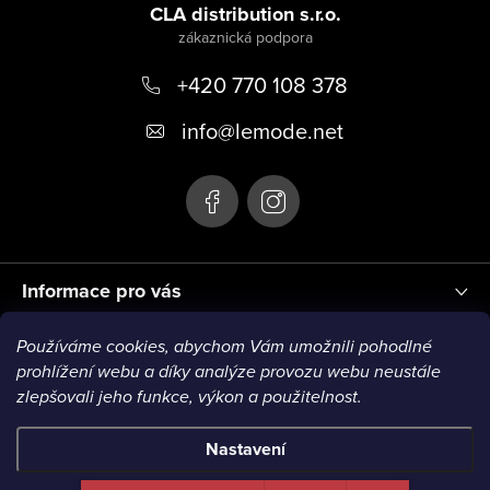
á
CLA distribution s.r.o.
u
p
+420 770 108 378
a
t
info
@
lemode.net
í
Informace pro vás
Používáme cookies, abychom Vám umožnili pohodlné
Blog
prohlížení webu a díky analýze provozu webu neustále
zlepšovali jeho funkce, výkon a použitelnost.
Nastavení