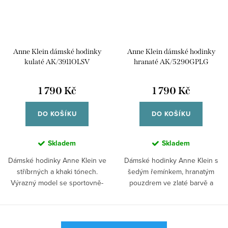
Anne Klein dámské hodinky
Anne Klein dámské hodinky
kulaté AK/3911OLSV
hranaté AK/5290GPLG
1 790 Kč
1 790 Kč
DO KOŠÍKU
DO KOŠÍKU
Skladem
Skladem
Dámské hodinky Anne Klein ve
Dámské hodinky Anne Klein s
stříbrných a khaki tónech.
šedým řemínkem, hranatým
Výrazný model se sportovně-
pouzdrem ve zlaté barvě a
fashion...
šedým perleťovým...
O