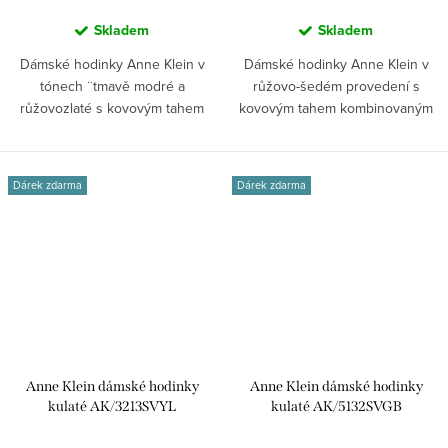
Skladem
Skladem
Dámské hodinky Anne Klein v
Dámské hodinky Anne Klein v
tónech ¨tmavě modré a
růžovo-šedém provedení s
růžovozlaté s kovovým tahem
kovovým tahem kombinovaným
kombinovaným s...
se silikonem,...
Dárek zdarma
Dárek zdarma
Anne Klein dámské hodinky
Anne Klein dámské hodinky
kulaté AK/3213SVYL
kulaté AK/5132SVGB