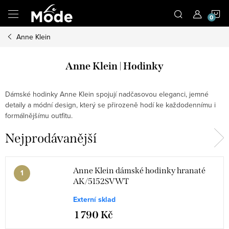
Přejít
N
na
obsah
Anne Klein
K
Anne Klein | Hodinky
Dámské hodinky Anne Klein spojují nadčasovou eleganci, jemné
detaily a módní design, který se přirozeně hodí ke každodennímu i
formálnějšímu outfitu.
Nejprodávanější
Anne Klein dámské hodinky hranaté
AK/5152SVWT
Externí sklad
1 790 Kč