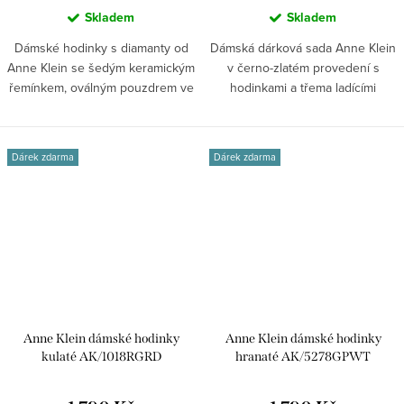
Skladem
Skladem
Dámské hodinky s diamanty od
Dámská dárková sada Anne Klein
Anne Klein se šedým keramickým
v černo-zlatém provedení s
řemínkem, oválným pouzdrem ve
hodinkami a třema ladícími
zlaté...
náramky....
Dárek zdarma
Dárek zdarma
Anne Klein dámské hodinky
Anne Klein dámské hodinky
kulaté AK/1018RGRD
hranaté AK/5278GPWT