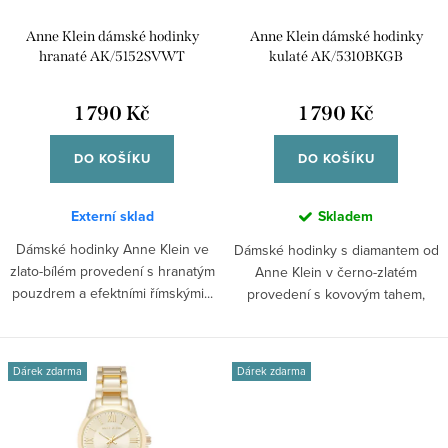
r
u
Anne Klein dámské hodinky
Anne Klein dámské hodinky
o
k
hranaté AK/5152SVWT
kulaté AK/5310BKGB
d
t
u
1 790 Kč
1 790 Kč
ů
k
DO KOŠÍKU
DO KOŠÍKU
t
ů
Externí sklad
Skladem
Dámské hodinky Anne Klein ve
Dámské hodinky s diamantem od
zlato-bílém provedení s hranatým
Anne Klein v černo-zlatém
pouzdrem a efektními římskými...
provedení s kovovým tahem,
kulatým...
Dárek zdarma
Dárek zdarma