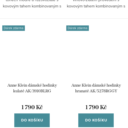
kovovým tahem kombinovaným s
kovovým tahem kombinovaným s
plastem,...
plastem,...
Dárek zdarma
Dárek zdarma
Anne Klein dámské hodinky
Anne Klein dámské hodinky
kulaté AK/3910BLRG
hranaté AK/5278RGGY
1 790 Kč
1 790 Kč
DO KOŠÍKU
DO KOŠÍKU