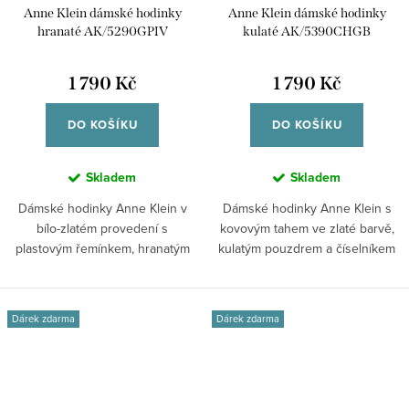
Anne Klein dámské hodinky
Anne Klein dámské hodinky
hranaté AK/5290GPIV
kulaté AK/5390CHGB
1 790 Kč
1 790 Kč
DO KOŠÍKU
DO KOŠÍKU
Skladem
Skladem
Dámské hodinky Anne Klein v
Dámské hodinky Anne Klein s
bílo-zlatém provedení s
kovovým tahem ve zlaté barvě,
plastovým řemínkem, hranatým
kulatým pouzdrem a číselníkem
pouzdrem a...
ve zlatém...
Dárek zdarma
Dárek zdarma