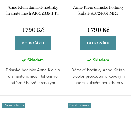
Anne Klein dámské hodinky
Anne Klein dámské hodinky
hranaté mesh AK/5233MPTT
kulaté AK/2435PMRT
1 790 Kč
1 790 Kč
DO KOŠÍKU
DO KOŠÍKU
Skladem
Skladem
Dámské hodinky Anne Klein s
Dámské hodinky Anne Klein v
diamantem, mesh tahem ve
bicolor provedení s kovovým
stříbrné barvě, hranatým
tahem, kulatým pouzdrem v
pouzdrem ve zlaté...
růžovozlaté a...
Dárek zdarma
Dárek zdarma