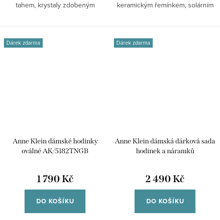
tahem, krystaly zdobeným
keramickým řemínkem, solárním
pouzdrem a...
napájením a...
Dárek zdarma
Dárek zdarma
Anne Klein dámské hodinky
Anne Klein dámská dárková sada
oválné AK/5182TNGB
hodinek a náramků
AK/5142BKST
1 790 Kč
2 490 Kč
DO KOŠÍKU
DO KOŠÍKU