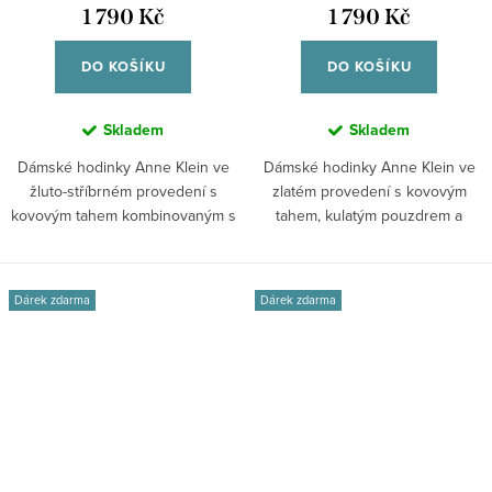
1 790 Kč
1 790 Kč
DO KOŠÍKU
DO KOŠÍKU
Skladem
Skladem
Dámské hodinky Anne Klein ve
Dámské hodinky Anne Klein ve
žluto-stříbrném provedení s
zlatém provedení s kovovým
kovovým tahem kombinovaným s
tahem, kulatým pouzdrem a
akrylem,...
bílým...
Dárek zdarma
Dárek zdarma