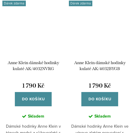
Dárek zdarma
Dárek zdarma
Anne Klein dámské hodinky
Anne Klein dámské hodinky
kulaté AK/4032NVRG
kulaté AK/4032BYGB
1 790 Kč
1 790 Kč
DO KOŠÍKU
DO KOŠÍKU
Skladem
Skladem
Dámské hodinky Anne Klein v
Dámské hodinky Anne Klein ve
tónech modré a růžovozlaté s
vínovo-zlatém provedení s