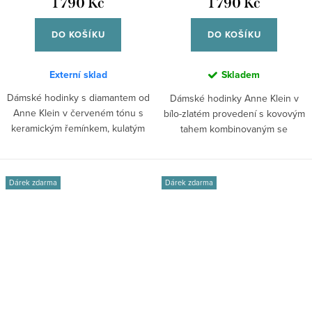
1 790 Kč
1 790 Kč
DO KOŠÍKU
DO KOŠÍKU
Externí sklad
Skladem
Dámské hodinky s diamantem od
Dámské hodinky Anne Klein v
Anne Klein v červeném tónu s
bílo-zlatém provedení s kovovým
keramickým řemínkem, kulatým
tahem kombinovaným se
pouzdrem...
silikonem,...
Dárek zdarma
Dárek zdarma