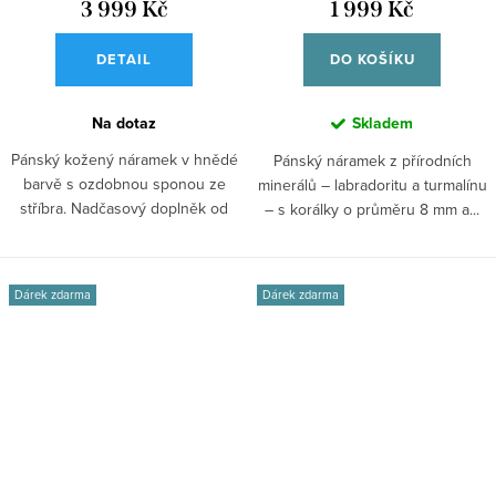
3 999 Kč
1 999 Kč
DETAIL
DO KOŠÍKU
Na dotaz
Skladem
Pánský kožený náramek v hnědé
Pánský náramek z přírodních
barvě s ozdobnou sponou ze
minerálů – labradoritu a turmalínu
stříbra. Nadčasový doplněk od
– s korálky o průměru 8 mm a...
Rebel &...
Dárek zdarma
Dárek zdarma