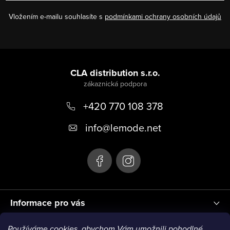
n
v
í
Vložením e-mailu souhlasíte s
podmínkami ochrany osobních údajů
ý
p
i
Z
s
á
CLA distribution s.r.o.
u
p
+420 770 108 378
a
t
info
@
lemode.net
í
Informace pro vás
Používáme cookies, abychom Vám umožnili pohodlné
Blog