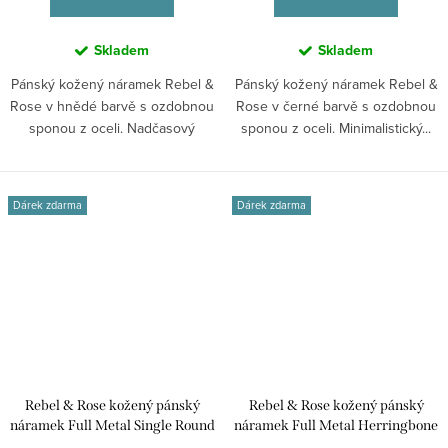
Skladem
Skladem
Pánský kožený náramek Rebel &
Pánský kožený náramek Rebel &
Rose v hnědé barvě s ozdobnou
Rose v černé barvě s ozdobnou
sponou z oceli. Nadčasový
sponou z oceli. Minimalistický...
doplněk s...
Dárek zdarma
Dárek zdarma
Rebel & Rose kožený pánský
Rebel & Rose kožený pánský
náramek Full Metal Single Round
náramek Full Metal Herringbone
Black RR-M0040-S-M
Brown + RR-M0023-B-L