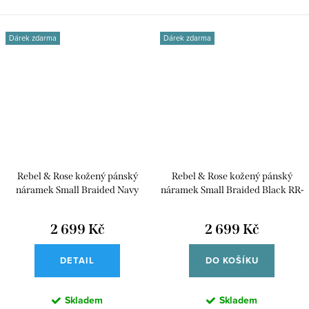
Dárek zdarma
Dárek zdarma
Rebel & Rose kožený pánský
Rebel & Rose kožený pánský
náramek Small Braided Navy
náramek Small Braided Black RR-
L0139-S-S
2 699 Kč
2 699 Kč
DETAIL
DO KOŠÍKU
Skladem
Skladem