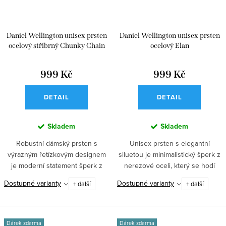
Daniel Wellington unisex prsten
Daniel Wellington unisex prsten
ocelový stříbrný Chunky Chain
ocelový Elan
999 Kč
999 Kč
DETAIL
DETAIL
Skladem
Skladem
Robustní dámský prsten s
Unisex prsten s elegantní
výrazným řetízkovým designem
siluetou je minimalistický šperk z
je moderní statement šperk z
nerezové oceli, který se hodí
nerezové...
pro...
Dostupné varianty
Dostupné varianty
+ další
+ další
Dárek zdarma
Dárek zdarma