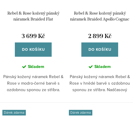
Rebel & Rose kožený pánský
Rebel & Rose kožený pánský
náramek Braided Flat
náramek Braided Apollo Cognac
Black&Blue RR-L0177-S-L
RR-L0173-S-M
3 699 Kč
2 899 Kč
DO KOŠÍKU
DO KOŠÍKU
Skladem
Skladem
Pánský kožený náramek Rebel &
Pánský kožený náramek Rebel &
Rose v modro-černé barvě s
Rose v hnědé barvě s ozdobnou
ozdobnou sponou ze stříbra.
sponou ze stříbra. Nadčasový
Moderní...
doplněk...
Dárek zdarma
Dárek zdarma