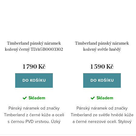
Timberland pánský náramek
Timberland pánský náramek
kožený černý TDAGB0003302
kožený světle hnědý
TDAGB0003203
1 790 Kč
1 590 Kč
DO KOŠÍKU
DO KOŠÍKU
Skladem
Skladem
Pánský náramek od značky
Pánský náramek od značky
Timberland z černé kůže a oceli
Timberland ze světle hnědé kůže
s černou PVD vrstvou. Úzký
a černé nerezové oceli. Stylový
doplněk s...
doplněk...