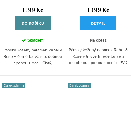
1 199 Kč
1 499 Kč
DO KOŠÍKU
DETAIL
Skladem
Na dotaz
Pánský kožený náramek Rebel &
Pánský kožený náramek Rebel &
Rose v tmavě hnědé barvě s
Rose v černé barvě s ozdobnou
ozdobnou sponou z oceli s PVD
sponou z oceli. Čistý,
vrstvou....
sebevědomý...
Dárek zdarma
Dárek zdarma