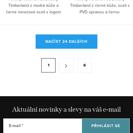
Timberland z modré kůže a
Timberland z černé kůže, oceli s
černé nerezové oceli s logem
PVD úpravou a černo-
značky. Robustní...
oranžového nylonu....
O
NAČÍST 24 DALŠÍCH
v
l
á
S
1
6
d
t
a
r
c
á
í
n
p
k
r
Aktuální novinky a slevy na váš e-mail
o
v
v
k
á
E-mail
PŘIHLÁSIT SE
y