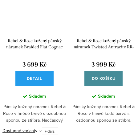
Rebel & Rose kožený pánský
Rebel & Rose kožený pánský
náramek Braided Flat Cognac
náramek Twisted Antracite RR-
L0154-S-L
3 699 Kč
3 999 Kč
DETAIL
DO KOŠÍKU
Skladem
Skladem
Pánský kožený náramek Rebel &
Pánský kožený náramek Rebel &
Rose v hnědé barvě s ozdobnou
Rose v tmavě šedé barvě s
sponou ze stříbra. Nadčasový
ozdobnou sponou ze stříbra.
doplněk...
Stylový...
Dostupné varianty
+ další