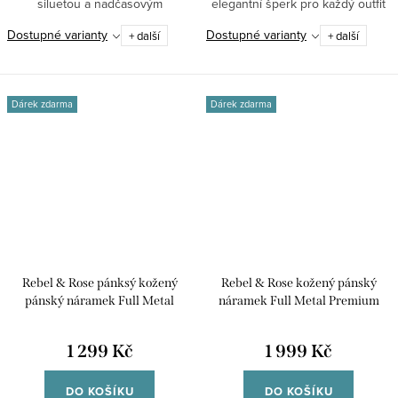
siluetou a nadčasovým
elegantní šperk pro každý outfit
minimalistickým...
od Daniel...
Dostupné varianty
Dostupné varianty
+ další
+ další
Dárek zdarma
Dárek zdarma
Rebel & Rose pánksý kožený
Rebel & Rose kožený pánský
pánský náramek Full Metal
náramek Full Metal Premium
Herringbone Cognac RR-M0024-
Braided Black RR-M0052-S-M
S-L
1 299 Kč
1 999 Kč
DO KOŠÍKU
DO KOŠÍKU