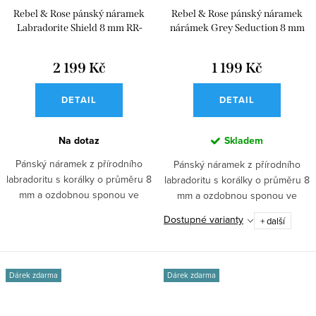
Rebel & Rose pánský náramek
Rebel & Rose pánský náramek
Labradorite Shield 8 mm RR-
nárámek Grey Seduction 8 mm
8S005-S-L
2 199 Kč
1 199 Kč
DETAIL
DETAIL
Na dotaz
Skladem
Pánský náramek z přírodního
Pánský náramek z přírodního
labradoritu s korálky o průměru 8
labradoritu s korálky o průměru 8
mm a ozdobnou sponou ve
mm a ozdobnou sponou ve
stříbrné...
stříbrné...
Dostupné varianty
+ další
Dárek zdarma
Dárek zdarma