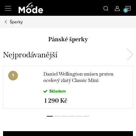
Přejít
N
na
obsah
Šperky
K
Pánské šperky
Nejprodávanější
Daniel Wellington unisex prsten
ocelový zlatý Classic Mini
Skladem
1 290 Kč