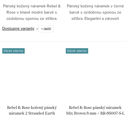
Pánský kožený náramek Rebel &
Pánský kožený náramek v černé
Rose v tmavě modré barvě s
barvě s ozdobnou sponou ze
ozdobnou sponou ze stříbra.
stříbra. Elegantní a zároveň
Výrazný...
výrazný...
Dostupné varianty
+ další
Dárek zdarma
Dárek zdarma
Rebel & Rose kožený pánský
Rebel & Rose pánský náramek
náramek 2 Stranded Earth
Mix Brown 8 mm + RR-8S007-S-L