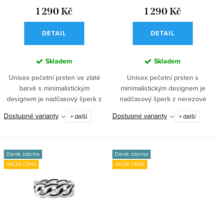
t
u
1 290 Kč
1 290 Kč
ů
k
DETAIL
DETAIL
t
ů
Skladem
Skladem
Unisex pečetní prsten ve zlaté
Unisex pečetní prsten s
barvě s minimalistickým
minimalistickým designem je
designem je nadčasový šperk z
nadčasový šperk z nerezové
nerezové...
oceli. Elegantní a...
Dostupné varianty
Dostupné varianty
+ další
+ další
Dárek zdarma
Dárek zdarma
AKČNÍ CENA
AKČNÍ CENA