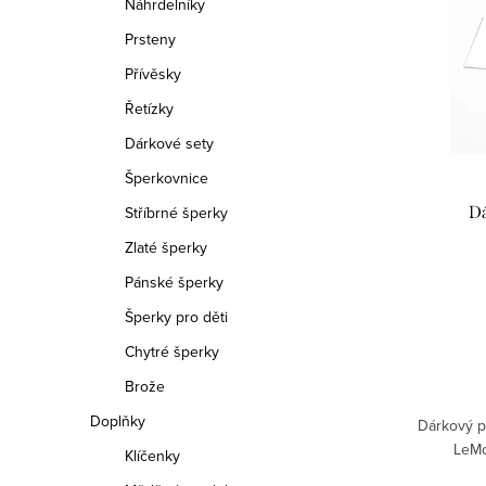
í
Náhrdelníky
p
p
Prsteny
i
Přívěsky
r
s
Řetízky
o
p
Dárkové sety
d
Šperkovnice
r
u
Stříbrné šperky
Dá
o
Zlaté šperky
k
d
Pánské šperky
t
u
Šperky pro děti
ů
Chytré šperky
k
Brože
t
Doplňky
Dárkový p
ů
LeMo
Klíčenky