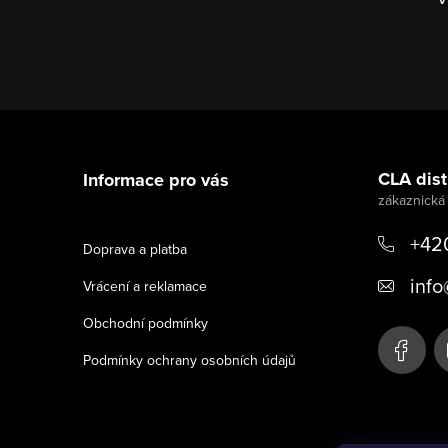
Z
á
CLA distr
Informace pro vás
p
a
+42
Doprava a platba
t
info
Vrácení a reklamace
í
Obchodní podmínky
Podmínky ochrany osobních údajů