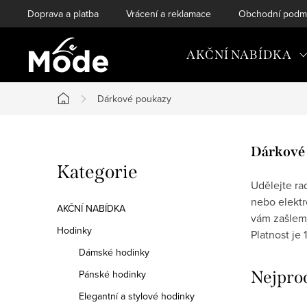
Přejít
Doprava a platba
Vrácení a reklamace
Obchodní podm
na
obsah
AKČNÍ NABÍDKA
Dárkové poukazy
Domů
P
Dárkové
Přeskočit
Kategorie
o
kategorie
Udělejte ra
nebo elekt
s
AKČNÍ NABÍDKA
vám zašleme
t
Hodinky
Platnost je 1
Dámské hodinky
r
Pánské hodinky
Nejpro
a
Elegantní a stylové hodinky