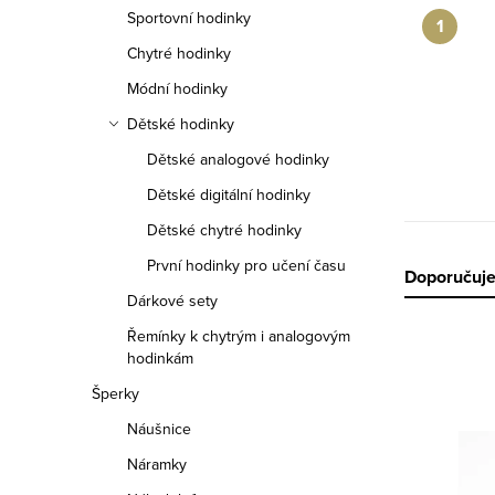
n
Sportovní hodinky
n
Chytré hodinky
í
Módní hodinky
Dětské hodinky
p
Dětské analogové hodinky
a
Dětské digitální hodinky
n
Dětské chytré hodinky
e
První hodinky pro učení času
Ř
Doporučuj
Dárkové sety
l
a
Řemínky k chytrým i analogovým
hodinkám
z
Šperky
e
V
Náušnice
n
Náramky
ý