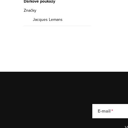
Dárkové poukazy
Značky
Jacques Lemans
E-mail
V