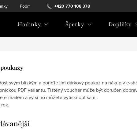
ínky
Podmínky ochrany osobních údajů
+420 770 108 378
Hodinky
Šperky
Doplňky
 poukazy
dost svým blízkým a pořiďte jim dárkový poukaz na nákup v e-sh
ronickou PDF variantu. Tištěný voucher může být doručen dopr
 e-mailem a vy si ho můžete vytisknout sami.
 rok.
dávanější