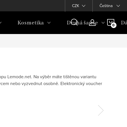
CZK
Čeština
NÁKU
Kosmetika
Druhá šance
Dá
KOŠÍ
opu Lemode.net. Na výběr máte tištěnou variantu
avcem nebo vyzvednut osobně. Elektronický voucher