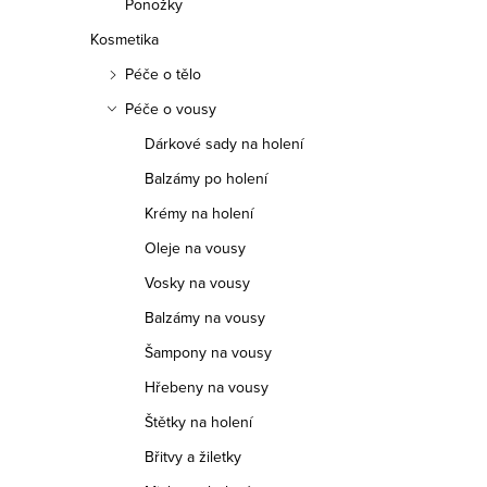
Ponožky
Kosmetika
Péče o tělo
Péče o vousy
Dárkové sady na holení
Balzámy po holení
O
Krémy na holení
v
Oleje na vousy
l
Vosky na vousy
á
Balzámy na vousy
d
Šampony na vousy
a
Hřebeny na vousy
c
Štětky na holení
í
Břitvy a žiletky