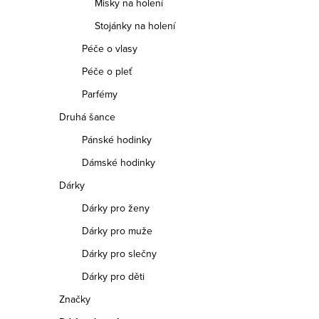
p
Misky na holení
r
Stojánky na holení
v
Péče o vlasy
k
Péče o pleť
y
Parfémy
v
Druhá šance
ý
Pánské hodinky
p
Dámské hodinky
i
Dárky
s
Dárky pro ženy
u
Dárky pro muže
Dárky pro slečny
Dárky pro děti
Značky