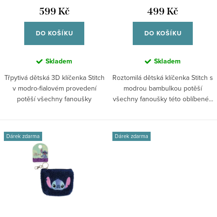
t
u
599 Kč
499 Kč
ů
k
DO KOŠÍKU
DO KOŠÍKU
t
ů
Skladem
Skladem
Třpytivá dětská 3D klíčenka Stitch
Roztomilá dětská klíčenka Stitch s
v modro-fialovém provedení
modrou bambulkou potěší
potěší všechny fanoušky
všechny fanoušky této oblíbené...
Disney!...
Dárek zdarma
Dárek zdarma