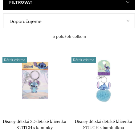
FILTROVAT
Ř
Doporučujeme
a
Nejlevnější
5
položek celkem
z
e
Nejdražší
V
n
Dárek zdarma
Dárek zdarma
ý
Nejprodávanější
í
p
p
Abecedně
i
r
s
o
p
d
r
u
Disney dětská 3D dětské klíčenka
Disney dětská dětské klíčenka
o
k
STITCH s kamínky
STITCH s bambulkou
d
GH00561RRML.PH
GH00224RL.PH