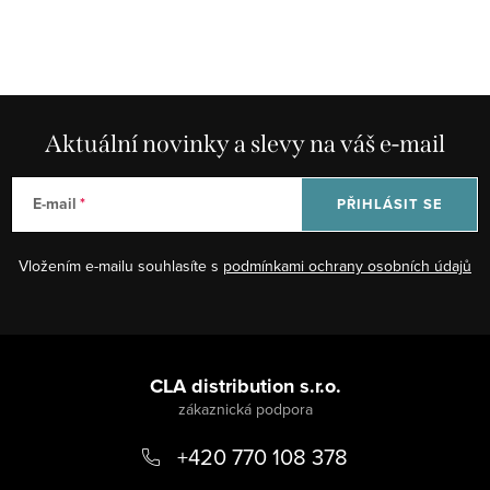
O
v
l
á
d
Aktuální novinky a slevy na váš e-mail
a
c
E-mail
PŘIHLÁSIT SE
í
p
Vložením e-mailu souhlasíte s
podmínkami ochrany osobních údajů
r
v
k
Z
y
á
CLA distribution s.r.o.
v
ý
p
p
+420 770 108 378
a
i