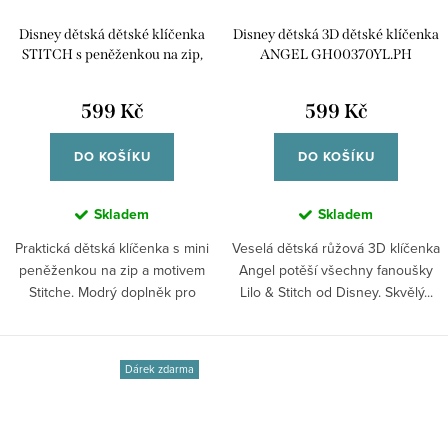
Disney dětská dětské klíčenka
Disney dětská 3D dětské klíčenka
STITCH s peněženkou na zip,
ANGEL GH00370YL.PH
velikost 12 x 10 cm
GH00246RL.PH
599 Kč
599 Kč
DO KOŠÍKU
DO KOŠÍKU
Skladem
Skladem
Praktická dětská klíčenka s mini
Veselá dětská růžová 3D klíčenka
peněženkou na zip a motivem
Angel potěší všechny fanoušky
Stitche. Modrý doplněk pro
Lilo & Stitch od Disney. Skvělý...
všechny...
Dárek zdarma