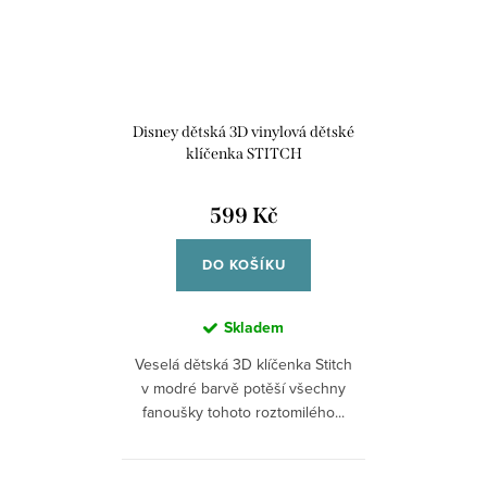
Disney dětská 3D vinylová dětské
klíčenka STITCH
GH00188YL.PH
599 Kč
DO KOŠÍKU
Skladem
Veselá dětská 3D klíčenka Stitch
v modré barvě potěší všechny
fanoušky tohoto roztomilého...