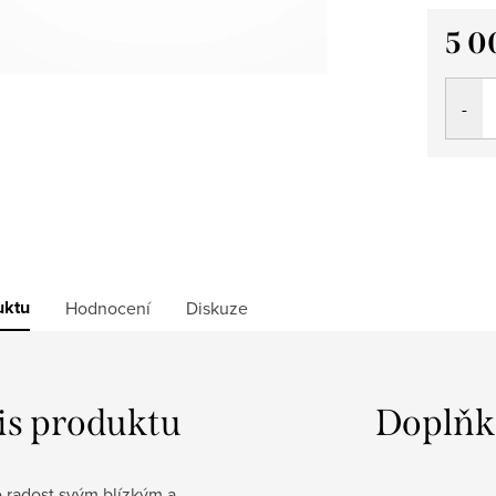
5 0
Měrná
cena:
uktu
Hodnocení
Diskuze
is produktu
Doplňk
 radost svým blízkým a