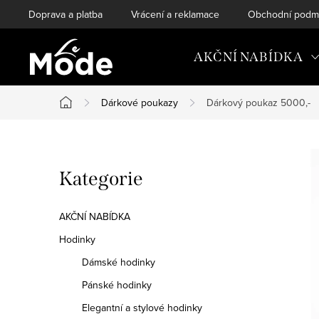
Přejít
Doprava a platba
Vrácení a reklamace
Obchodní podm
na
obsah
AKČNÍ NABÍDKA
Dárkové poukazy
Dárkový poukaz 5000,-
Domů
P
Přeskočit
Kategorie
o
kategorie
s
AKČNÍ NABÍDKA
t
Hodinky
Dámské hodinky
r
Pánské hodinky
a
Elegantní a stylové hodinky