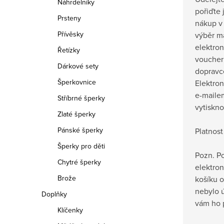
Náhrdelníky
pořiďte
Prsteny
nákup v
Přívěsky
výběr má
elektron
Řetízky
voucher
Dárkové sety
dopravc
Šperkovnice
Elektro
e-maile
Stříbrné šperky
vytiskno
Zlaté šperky
Pánské šperky
Platnost 
Šperky pro děti
Pozn. P
Chytré šperky
elektron
Brože
košíku 
nebylo 
Doplňky
vám ho 
Klíčenky