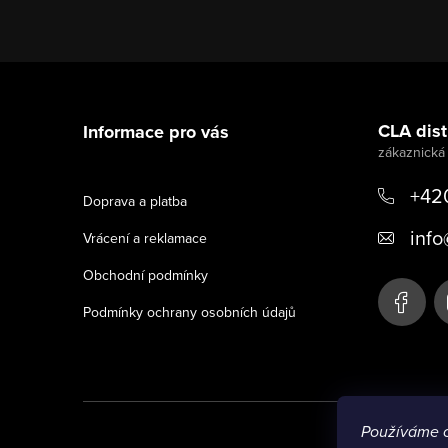
Z
á
CLA distr
Informace pro vás
p
a
+42
Doprava a platba
t
info
Vrácení a reklamace
í
Obchodní podmínky
Podmínky ochrany osobních údajů
Používáme 