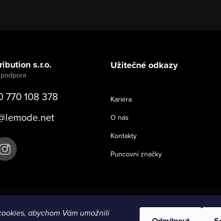
ibution s.r.o.
Užitečné odkazy
0 770 108 378
Kariéra
@
lemode.net
O nás
Kontakty
Puncovní značky
cookies, abychom Vám umožnili
Odmítnout
S