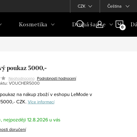
CZK
Čeština
NÁKU
Kosmetika
Druhá šance
Dá
KOŠÍ
ý poukaz 5000,-
Neohodnoceno
Podrobnosti hodnocení
ktu:
VOUCHER5000
poukaz na nákup zboží v eshopu LeMode v
 5000,- CZK.
Více informací
m
12.8.2026
osti doručení