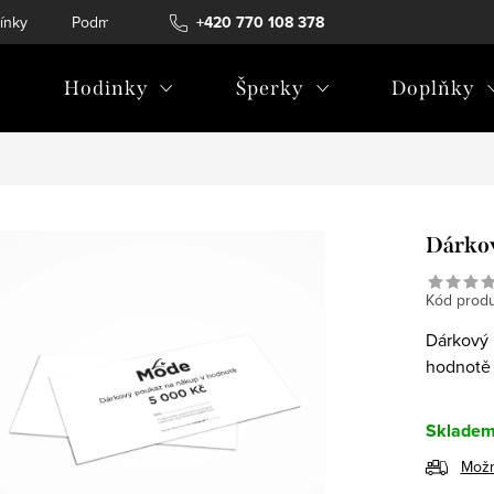
ínky
Podmínky ochrany osobních údajů
+420 770 108 378
Hodinky
Šperky
Doplňky
Dárkov
Kód produ
Dárkový 
hodnotě
Sklade
Možn