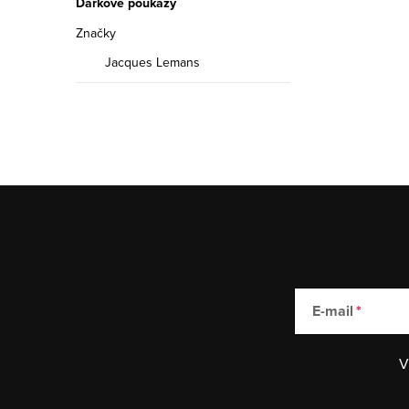
Dárkové poukazy
Značky
Jacques Lemans
E-mail
V