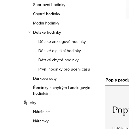
n
Sportovní hodinky
n
Chytré hodinky
í
Módní hodinky
Dětské hodinky
p
Dětské analogové hodinky
a
Dětské digitální hodinky
n
Dětské chytré hodinky
e
První hodinky pro učení času
Dárkové sety
l
Popis prod
Řemínky k chytrým i analogovým
hodinkám
Šperky
Pop
Náušnice
Náramky
Udělejte