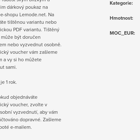
Kategorie
:
 jim dárkový poukaz na
 e-shopu Lemode.net. Na
Hmotnost
:
te tištěnou variantu nebo
ickou PDF variantu. Tištěný
MOC_EUR
:
 může být doručen
em nebo vyzvednut osobně.
nický voucher vám zašleme
m a vy si ho můžete
ut sami.
je 1 rok.
okud objednáváte
ický voucher, zvolte v
osobní vyzvednutí, aby vám
účtováno dopravné. Zašleme
poté e-mailem.