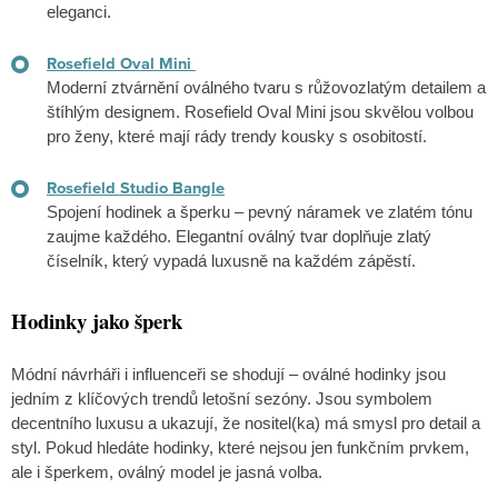
eleganci.
Rosefield Oval Mini
Moderní ztvárnění oválného tvaru s růžovozlatým detailem a
štíhlým designem. Rosefield Oval Mini jsou skvělou volbou
pro ženy, které mají rády trendy kousky s osobitostí.
Rosefield Studio Bangle
Spojení hodinek a šperku – pevný náramek ve zlatém tónu
zaujme každého. Elegantní oválný tvar doplňuje zlatý
číselník, který vypadá luxusně na každém zápěstí.
Hodinky jako šperk
Módní návrháři i influenceři se shodují – oválné hodinky jsou
jedním z klíčových trendů letošní sezóny. Jsou symbolem
decentního luxusu a ukazují, že nositel(ka) má smysl pro detail a
styl. Pokud hledáte hodinky, které nejsou jen funkčním prvkem,
ale i šperkem, oválný model je jasná volba.