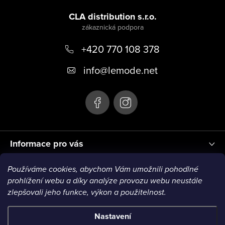
Z
á
CLA distribution s.r.o.
p
+420 770 108 378
a
t
info
@
lemode.net
í
Informace pro vás
Používáme cookies, abychom Vám umožnili pohodlné
Blog
prohlížení webu a díky analýze provozu webu neustále
zlepšovali jeho funkce, výkon a použitelnost.
Nastavení