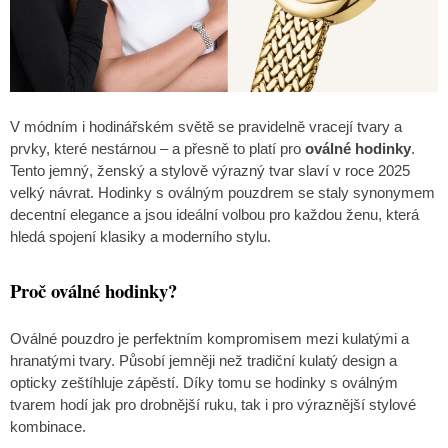
V módním i hodinářském světě se pravidelně vracejí tvary a
prvky, které nestárnou – a přesně to platí pro
oválné hodinky
.
Tento jemný, ženský a stylově výrazný tvar slaví v roce 2025
velký návrat. Hodinky s oválným pouzdrem se staly synonymem
decentní elegance a jsou ideální volbou pro každou ženu, která
hledá spojení klasiky a moderního stylu.
Proč oválné hodinky?
Oválné pouzdro je perfektním kompromisem mezi kulatými a
hranatými tvary. Působí jemněji než tradiční kulatý design a
opticky zeštíhluje zápěstí. Díky tomu se hodinky s oválným
tvarem hodí jak pro drobnější ruku, tak i pro výraznější stylové
kombinace.