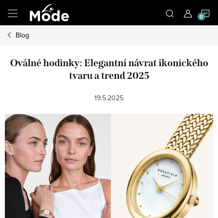
Přejít
N
na
obsah
Blog
K
Oválné hodinky: Elegantní návrat ikonického
tvaru a trend 2025
19.5.2025