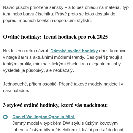
Navíc působí přirozeně žensky – a to bez ohledu na materiál, typ
tahu nebo barvu číselníku. Právě proto se letos dostaly do
popředí módních kolekcí i doporučení stylistů.
Oválné hodinky: Trend hodinek pro rok 2025
Dámské oválné hodinky
Nejde jen o retro návrat.
dnes kombinují
vintage šarm s aktuálními módními trendy. Designéři pracují s
tenkými profily, minimalistickými číselníky a elegantními tahy –
výsledek je působivý, ale neokázalý.
Jednoduché, přitom osobité. Přesně takové modely najdete i v
naší nabídce.
3 stylové oválné hodinky, které vás nadchnou:
Daniel Wellington Ophelia Mini
Jemný model v typickém DW stylu s úzkým kovovým
tahem a čistým bílým číselníkem. Ideální pro každodenní