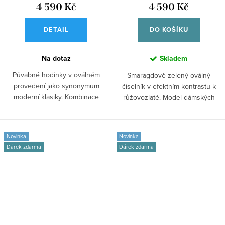
4 590 Kč
4 590 Kč
DETAIL
DO KOŠÍKU
Na dotaz
Skladem
Půvabné hodinky v oválném
Smaragdově zelený oválný
provedení jako synonymum
číselník v efektním kontrastu k
moderní klasiky. Kombinace
růžovozlaté. Model dámských
růžovozlaté a bílé...
hodinek...
Novinka
Novinka
Dárek zdarma
Dárek zdarma