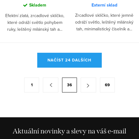
Skladem
Externí sklad
Zrcadlové sklíčko, které jemně
Efektní zlatá, zrcadlové sklíčko,
odráží světlo, leštěný milánský
které odráží světlo pohybem
tah, minimalistický číselník a...
ruky, leštěný milánský tah a...
O
NAČÍST 24 DALŠÍCH
v
l
á
S
1
36
69
d
t
a
r
c
á
í
n
p
k
r
Aktuální novinky a slevy na váš e-mail
o
v