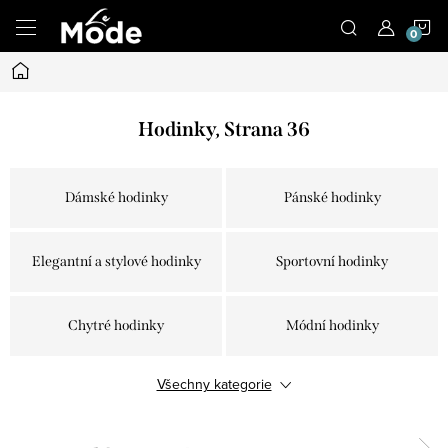
Přejít
N
na
obsah
Domů
K
Hodinky
, Strana 36
Dámské hodinky
Pánské hodinky
Elegantní a stylové hodinky
Sportovní hodinky
Chytré hodinky
Módní hodinky
Všechny kategorie
Dětské hodinky
Dárkové sety
Řemínky k chytrým i