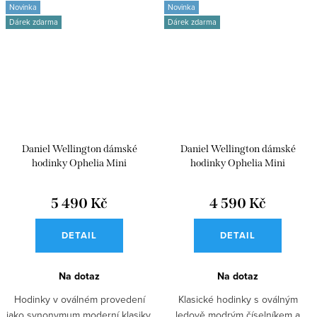
Novinka
Novinka
Dárek zdarma
Dárek zdarma
Daniel Wellington dámské
Daniel Wellington dámské
hodinky Ophelia Mini
hodinky Ophelia Mini
DW00100810
DW00100809
5 490 Kč
4 590 Kč
DETAIL
DETAIL
Na dotaz
Na dotaz
Hodinky v oválném provedení
Klasické hodinky s oválným
jako synonymum moderní klasiky.
ledově modrým číselníkem a