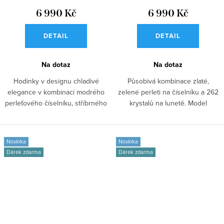
6 990 Kč
6 990 Kč
DETAIL
DETAIL
Na dotaz
Na dotaz
Hodinky v designu chladivé
Působivá kombinace zlaté,
elegance v kombinaci modrého
zelené perleti na číselníku a 262
perleťového číselníku, stříbrného
krystalů na lunetě. Model
mesh...
dámských...
Novinka
Novinka
Dárek zdarma
Dárek zdarma