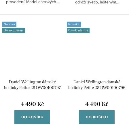
provedení. Model dámských...
odráží světlo, leštěným...
Novinka
Novinka
Dárek zdarma
Dárek zdarma
Daniel Wellington dámské
Daniel Wellington dámské
hodinky Petite 28 DW00100797
hodinky Petite 28 DW00100796
4 490 Kč
4 490 Kč
DO KOŠÍKU
DO KOŠÍKU