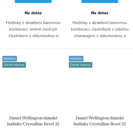
Na dotaz
Na dotaz
Hodinky s atraktivní barevnou
Hodinky s atraktivní barevnou
kombinací, temně modrým
kombinací, číselníkem v odstínu
číselníkem s datumovkou a
champagne s datumovkou a
ukazatelem dne,...
ukazatelem...
Novinka
Novinka
Dárek zdarma
Dárek zdarma
Daniel Wellington dámské
Daniel Wellington dámské
hodinky Crystalline Bezel 32
hodinky Crystalline Bezel 32
DW00100825
DW00100824