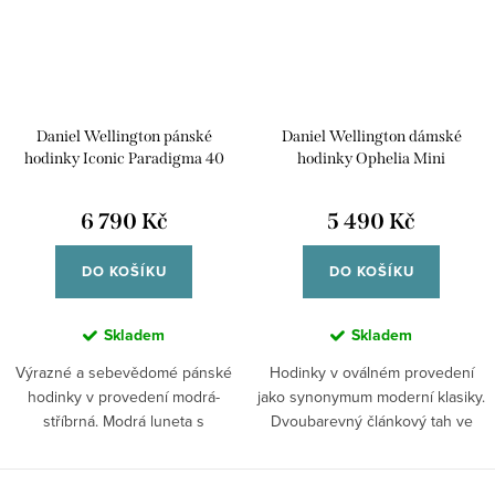
Daniel Wellington pánské
Daniel Wellington dámské
hodinky Iconic Paradigma 40
hodinky Ophelia Mini
DW00100820
DW00100811
6 790 Kč
5 490 Kč
DO KOŠÍKU
DO KOŠÍKU
Skladem
Skladem
Výrazné a sebevědomé pánské
Hodinky v oválném provedení
hodinky v provedení modrá-
jako synonymum moderní klasiky.
stříbrná. Modrá luneta s
Dvoubarevný článkový tah ve
indexovým značením...
stříbrné...