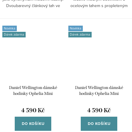
Dvoubarevný článkový tah ve
ocelovým tahem s propleteným
stříbrné...
efektem. Model...
Novinka
Novinka
Dárek zdarma
Dárek zdarma
Daniel Wellington dámské
Daniel Wellington dámské
hodinky Ophelia Mini
hodinky Ophelia Mini
DW00100808
DW00100807
4 590 Kč
4 590 Kč
DO KOŠÍKU
DO KOŠÍKU