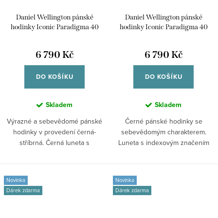
Daniel Wellington pánské
Daniel Wellington pánské
hodinky Iconic Paradigma 40
hodinky Iconic Paradigma 40
DW00100822
DW00100821
6 790 Kč
6 790 Kč
DO KOŠÍKU
DO KOŠÍKU
Skladem
Skladem
Výrazné a sebevědomé pánské
Černé pánské hodinky se
hodinky v provedení černá-
sebevědomým charakterem.
stříbrná. Černá luneta s
Luneta s indexovým značením
indexovým značením...
navazuje na...
Novinka
Novinka
Dárek zdarma
Dárek zdarma