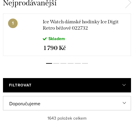
Nejprodávanější
analogovým hodinkám
Ice Watch dámské hodinky Ice Digit
Retro béžové 022732
Skladem
1 790 Kč
FILTROVAT
Ř
Doporučujeme
a
Nejlevnější
1643
položek celkem
z
e
Nejdražší