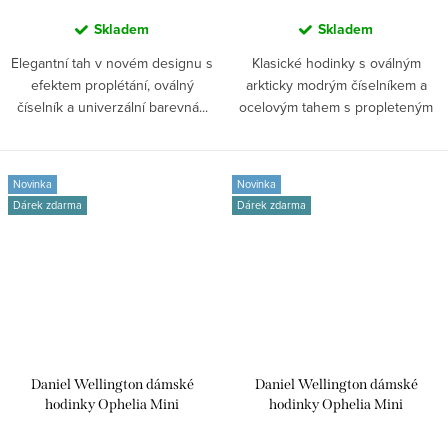
Skladem
Skladem
Elegantní tah v novém designu s
Klasické hodinky s oválným
efektem proplétání, oválný
arkticky modrým číselníkem a
číselník a univerzální barevná...
ocelovým tahem s propleteným
efektem....
Novinka
Novinka
Dárek zdarma
Dárek zdarma
Daniel Wellington dámské
Daniel Wellington dámské
hodinky Ophelia Mini
hodinky Ophelia Mini
DW00100805
DW00100804