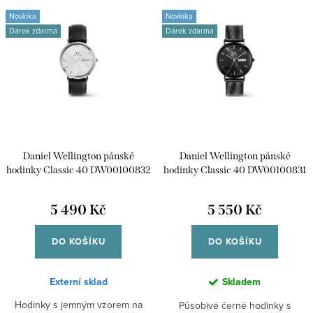
V
n
Novinka
Novinka
ý
Nejprodávanější
Dárek zdarma
Dárek zdarma
í
p
p
Abecedně
i
r
s
o
p
d
r
u
Daniel Wellington pánské
Daniel Wellington pánské
o
k
hodinky Classic 40 DW00100832
hodinky Classic 40 DW00100831
d
t
u
5 490 Kč
5 550 Kč
ů
k
DO KOŠÍKU
DO KOŠÍKU
t
ů
Externí sklad
Skladem
Hodinky s jemným vzorem na
Působivé černé hodinky s