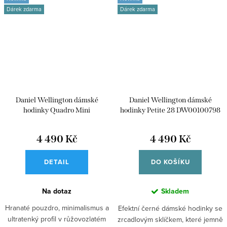
Dárek zdarma
Dárek zdarma
Daniel Wellington dámské
Daniel Wellington dámské
hodinky Quadro Mini
hodinky Petite 28 DW00100798
DW00100799
4 490 Kč
4 490 Kč
DETAIL
DO KOŠÍKU
Na dotaz
Skladem
Hranaté pouzdro, minimalismus a
Efektní černé dámské hodinky se
ultratenký profil v růžovozlatém
zrcadlovým sklíčkem, které jemně