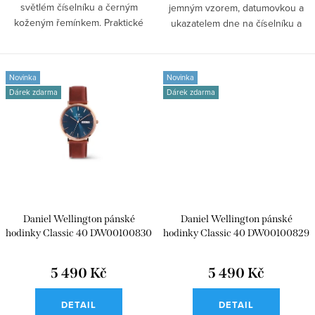
světlém číselníku a černým
jemným vzorem, datumovkou a
koženým řemínkem. Praktické
ukazatelem dne na číselníku a
okénko pro...
jemným mesh...
Novinka
Novinka
Dárek zdarma
Dárek zdarma
Daniel Wellington pánské
Daniel Wellington pánské
hodinky Classic 40 DW00100830
hodinky Classic 40 DW00100829
5 490 Kč
5 490 Kč
DETAIL
DETAIL