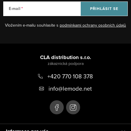
v
k
á
E-mail
PŘIHLÁSIT SE
y
n
v
í
Vložením e-mailu souhlasíte s
podmínkami ochrany osobních údajů
ý
p
i
Z
s
á
CLA distribution s.r.o.
u
p
+420 770 108 378
a
t
info
@
lemode.net
í