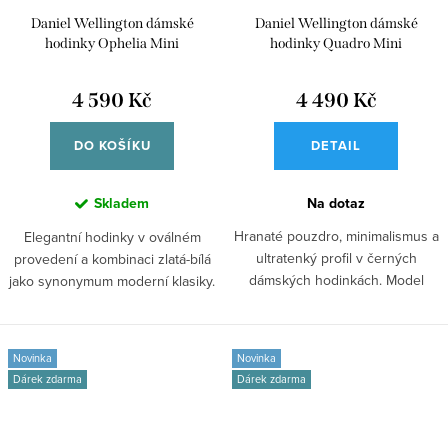
Daniel Wellington dámské
Daniel Wellington dámské
hodinky Ophelia Mini
hodinky Quadro Mini
DW00100803
DW00100802
4 590 Kč
4 490 Kč
DO KOŠÍKU
DETAIL
Skladem
Na dotaz
Hranaté pouzdro, minimalismus a
Elegantní hodinky v oválném
ultratenký profil v černých
provedení a kombinaci zlatá-bílá
dámských hodinkách. Model
jako synonymum moderní klasiky.
Quadro Mini...
Se...
Novinka
Novinka
Dárek zdarma
Dárek zdarma