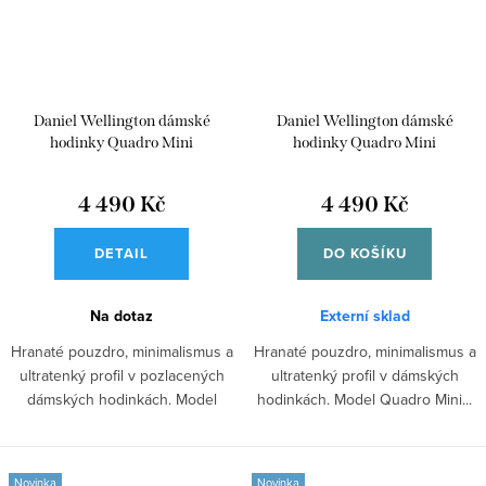
Daniel Wellington dámské
Daniel Wellington dámské
hodinky Quadro Mini
hodinky Quadro Mini
DW00100801
DW00100800
4 490 Kč
4 490 Kč
DETAIL
DO KOŠÍKU
Na dotaz
Externí sklad
Hranaté pouzdro, minimalismus a
Hranaté pouzdro, minimalismus a
ultratenký profil v pozlacených
ultratenký profil v dámských
dámských hodinkách. Model
hodinkách. Model Quadro Mini...
Quadro...
Novinka
Novinka