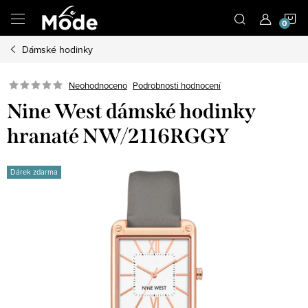
Přejít
N
na
obsah
Dámské hodinky
K
Neohodnoceno
Podrobnosti hodnocení
Nine West dámské hodinky
hranaté NW/2116RGGY
Dárek zdarma