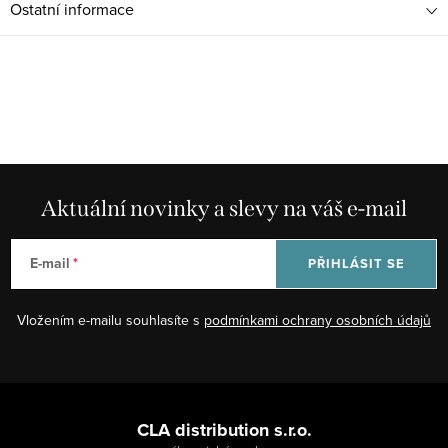
Ostatní informace
Aktuální novinky a slevy na váš e-mail
E-mail
PŘIHLÁSIT SE
Vložením e-mailu souhlasíte s
podmínkami ochrany osobních údajů
Z
á
CLA distribution s.r.o.