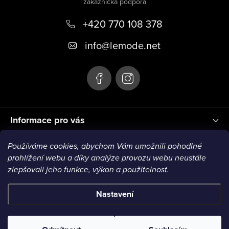
p
+420 770 108 378
a
t
info
@
lemode.net
í
Informace pro vás
Používáme cookies, abychom Vám umožnili pohodlné
Blog
prohlížení webu a díky analýze provozu webu neustále
zlepšovali jeho funkce, výkon a použitelnost.
Nastavení
Copyright 2026
Le Mode
. Všechna práva vyhrazena.