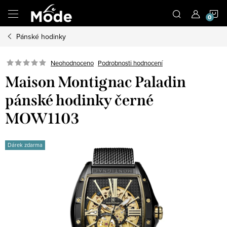
Přejít
N
na
obsah
Pánské hodinky
K
Neohodnoceno
Podrobnosti hodnocení
Maison Montignac Paladin
pánské hodinky černé
MOW1103
Dárek zdarma