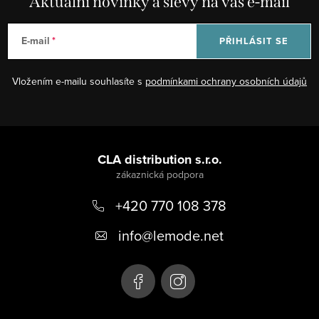
Aktuální novinky a slevy na váš e-mail
E-mail
PŘIHLÁSIT SE
Vložením e-mailu souhlasíte s
podmínkami ochrany osobních údajů
Z
á
CLA distribution s.r.o.
p
+420 770 108 378
a
t
info
@
lemode.net
í