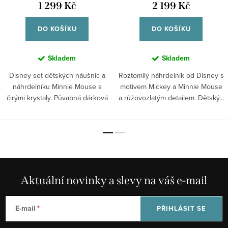
1 299 Kč
2 199 Kč
DO KOŠÍKU
DO KOŠÍKU
Skladem
Skladem
Disney set dětských náušnic a
Roztomilý náhrdelník od Disney s
náhrdelníku Minnie Mouse s
motivem Mickey a Minnie Mouse
čirými krystaly. Půvabná dárková
a růžovozlatým detailem. Dětský...
sada...
Aktuální novinky a slevy na váš e-mail
E-mail
PŘIHLÁSIT SE