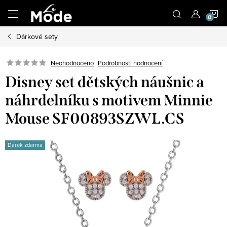
Přejít
N
na
obsah
Dárkové sety
K
Neohodnoceno
Podrobnosti hodnocení
Disney set dětských náušnic a
náhrdelníku s motivem Minnie
Mouse SF00893SZWL.CS
Dárek zdarma