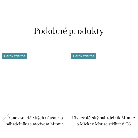
Dárek zdarma
Dárek zdarma
Disney set dětských náušnic a
Disney dětský náhrdelník Minnie
náhrdelníku s motivem Minnie
a Mickey Mouse stříbrný .CS
Mouse SF00155TRWL.CS
NS00004TL-157