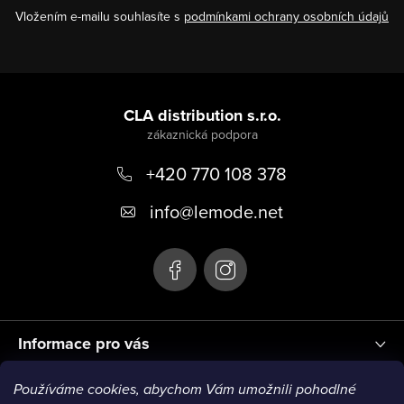
Vložením e-mailu souhlasíte s
podmínkami ochrany osobních údajů
Z
á
CLA distribution s.r.o.
p
+420 770 108 378
a
t
info
@
lemode.net
í
Informace pro vás
Používáme cookies, abychom Vám umožnili pohodlné
Blog