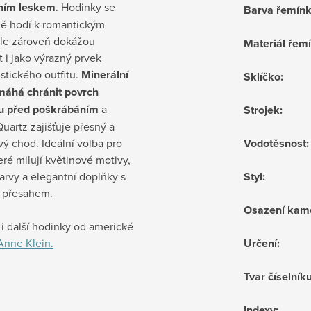
ním leskem
. Hodinky se
Barva řemín
ně hodí k romantickým
ale zároveň dokážou
Materiál řem
 i jako výrazný prvek
stického outfitu.
Minerální
Sklíčko
:
máhá chránit povrch
ku před poškrábáním
a
Strojek
:
Quartz zajišťuje přesný a
vý chod. Ideální volba pro
Vodotěsnost
:
eré milují květinové motivy,
rvy a elegantní doplňky s
Styl
:
 přesahem.
Osazení kam
i další hodinky od americké
Anne Klein.
Určení
:
Tvar číselník
Indexy
: