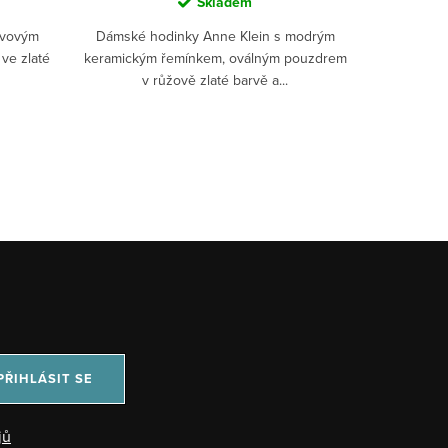
Skladem
ovovým
Dámské hodinky Anne Klein s modrým
ve zlaté
keramickým řemínkem, oválným pouzdrem
v růžově zlaté barvě a...
PŘIHLÁSIT SE
jů