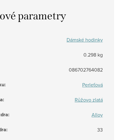
ové parametry
Dámské hodinky
0.298 kg
086702764082
ku
:
Perleťová
ra
:
Růžovo zlatá
zdra
:
Alloy
dra
:
33