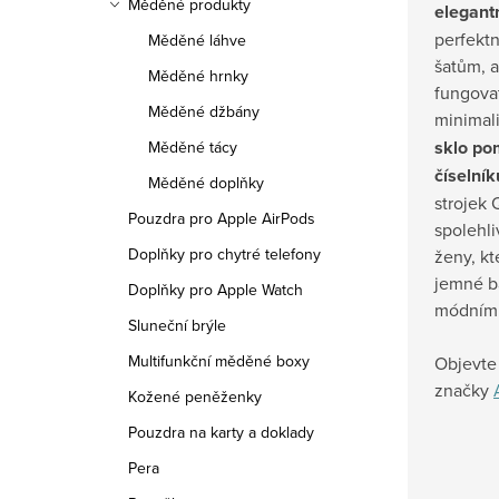
Měděné produkty
elegant
perfekt
Měděné láhve
šatům, 
Měděné hrnky
fungovat
Měděné džbány
minimali
sklo po
Měděné tácy
číselní
Měděné doplňky
strojek 
Pouzdra pro Apple AirPods
spolehli
Doplňky pro chytré telefony
ženy, kt
jemné ba
Doplňky pro Apple Watch
módním
Sluneční brýle
Multifunkční měděné boxy
Objevte 
značky
Kožené peněženky
Pouzdra na karty a doklady
Pera