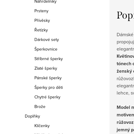
Náhrdelníky
Prsteny
Pop
Přívěsky
Řetízky
Dámské 
Dárkové sety
propojuj
elegant
Šperkovnice
Květinov
Stříbrné šperky
tónech 
Zlaté šperky
ženský 
Pánské šperky
růžovozl
elegantn
Šperky pro děti
lehce, s
Chytré šperky
Brože
Model m
motivem
Doplňky
růžovoz
Klíčenky
jemný pe