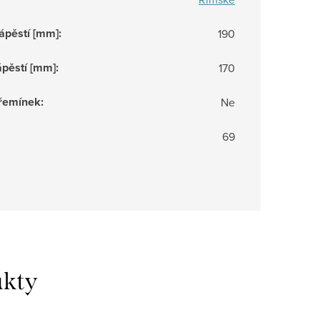
ápěstí [mm]
:
190
ápěstí [mm]
:
170
 řemínek
:
Ne
69