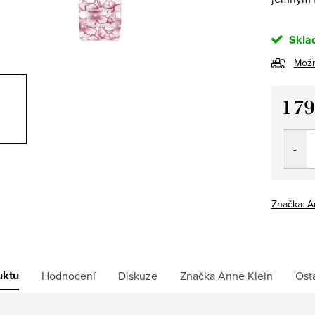
Skla
Možn
1 7
Měrná
cena:
Značka:
A
uktu
Hodnocení
Diskuze
Značka
Anne Klein
Ost