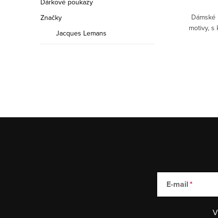
Dárkové poukazy
Dámské h
Značky
motivy, 
Jacques Lemans
E-mail
V