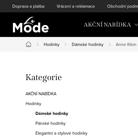
Přejít
Doprava a platba
Vrácení a reklamace
Obchodní podm
na
obsah
AKČNÍ NABÍDKA
Hodinky
Dámské hodinky
Anne Klein
Domů
P
Přeskočit
Kategorie
o
kategorie
s
AKČNÍ NABÍDKA
t
Hodinky
Dámské hodinky
r
Pánské hodinky
a
Elegantní a stylové hodinky