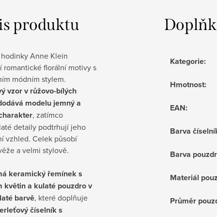
is produktu
Doplňk
hodinky Anne Klein
Kategorie
:
í romantické florální motivy s
ním módním stylem.
Hmotnost
:
ý vzor v růžovo-bílých
dodává modelu jemný a
EAN
:
charakter
, zatímco
até detaily podtrhují jeho
Barva číselní
í vzhled. Celek působí
věže a velmi stylově.
Barva pouzd
á keramický řemínek s
Materiál pou
 květin a kulaté pouzdro v
laté barvě
, které doplňuje
Průměr pouz
rleťový číselník s