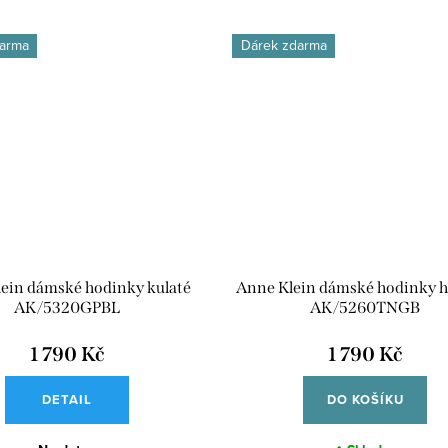
arma
Dárek zdarma
ein dámské hodinky kulaté
Anne Klein dámské hodinky h
AK/5320GPBL
AK/5260TNGB
1 790 Kč
1 790 Kč
DETAIL
DO KOŠÍKU