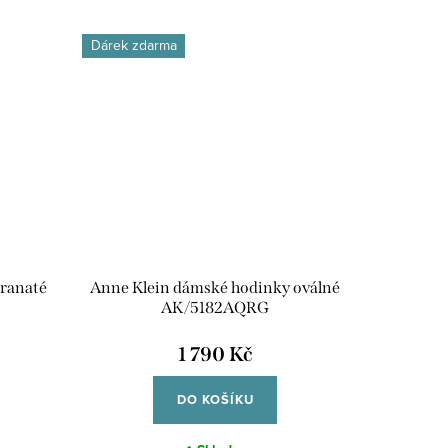
Dárek zdarma
ranaté
Anne Klein dámské hodinky oválné
AK/5182AQRG
1 790 Kč
DO KOŠÍKU