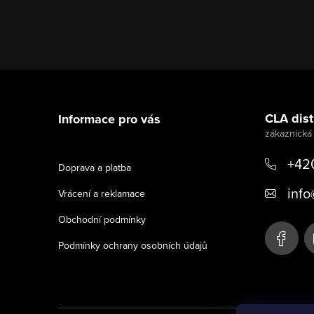
Z
á
CLA distr
Informace pro vás
p
a
+42
Doprava a platba
t
info
Vrácení a reklamace
í
Obchodní podmínky
Podmínky ochrany osobních údajů