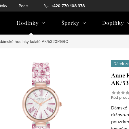
ínky
Podmínky ochrany osobních údajů
+420 770 108 378
Hodinky
Šperky
Doplňky
 dámské hodinky kulaté AK/5320RGRO
Dárek z
Anne K
AK/5
Kód produ
Dámské 
růžovo-b
pouzdrem
jemným 