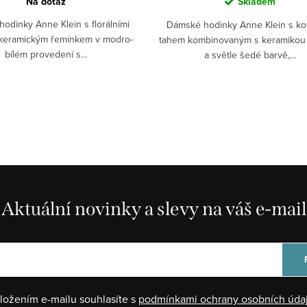
Na dotaz
Skladem
odinky Anne Klein s florálními
Dámské hodinky Anne Klein s k
s keramickým řemínkem v modro-
tahem kombinovaným s keramikou 
bílém provedení s...
a světle šedé barvě,...
Aktuální novinky a slevy na váš e-mail
ložením e-mailu souhlasíte s
podmínkami ochrany osobních úda