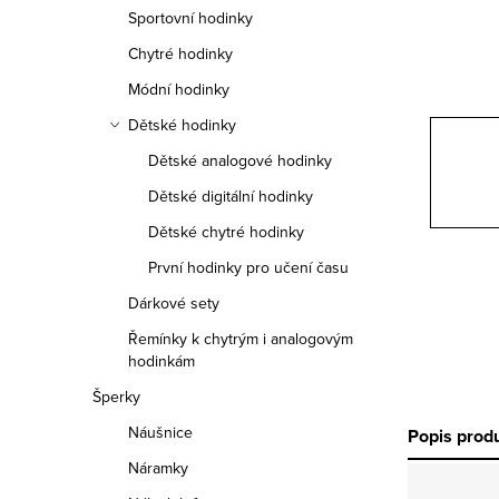
n
Sportovní hodinky
n
Chytré hodinky
í
Módní hodinky
Dětské hodinky
p
Dětské analogové hodinky
a
Dětské digitální hodinky
n
Dětské chytré hodinky
e
První hodinky pro učení času
Dárkové sety
l
Řemínky k chytrým i analogovým
hodinkám
Šperky
Náušnice
Popis prod
Náramky