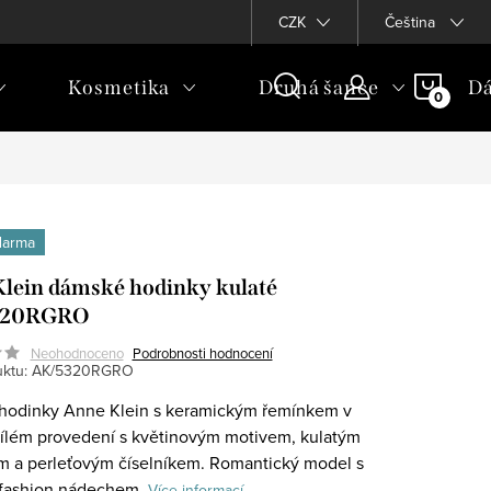
CZK
Čeština
NÁKU
Kosmetika
Druhá šance
Dá
KOŠÍ
darma
lein dámské hodinky kulaté
320RGRO
Neohodnoceno
Podrobnosti hodnocení
ktu:
AK/5320RGRO
hodinky Anne Klein s keramickým řemínkem v
ílém provedení s květinovým motivem, kulatým
 a perleťovým číselníkem. Romantický model s
fashion nádechem.
Více informací