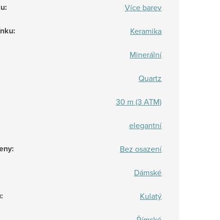
ku
:
Více barev
ínku
:
Keramika
Minerální
Quartz
30 m (3 ATM)
elegantní
eny
:
Bez osazení
Dámské
u
:
Kulatý
Římské