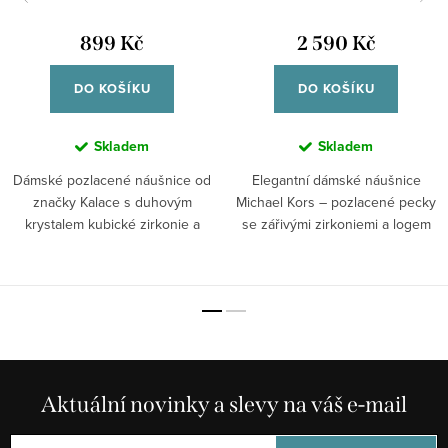
899 Kč
2 590 Kč
DO KOŠÍKU
DO KOŠÍKU
Skladem
Skladem
Dámské pozlacené náušnice od
Elegantní dámské náušnice
značky Kalace s duhovým
Michael Kors – pozlacené pecky
krystalem kubické zirkonie a
se zářivými zirkoniemi a logem
čirými krystaly...
značky....
Aktuální novinky a slevy na váš e-mail