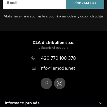
E-mail
PŘIHLÁSIT SE
Vložením e-mailu souhlasíte s
podmínkami ochrany osobních údajů
Z
á
CLA distribution s.r.o.
p
+420 770 108 378
a
t
info
@
lemode.net
í
Informace pro vás