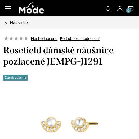
Přejít
N
na
obsah
Náušnice
K
Neohodnoceno
Podrobnosti hodnocení
Rosefield dámské náušnice
pozlacené JEMPG-J1291
Dárek zdarma