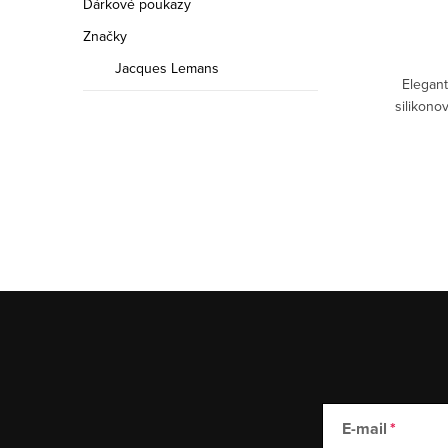
Dárkové poukazy
Značky
Skladem
Jacques Lemans
ém tónu
Elegantní dámské hodinky s černým
Elegan
egance a
silikonovým řemínkem, zlatými detaily a
silikono
minerálním sklíčkem....
E-mail