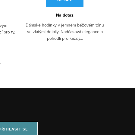
Na dotaz
Dámské hodinky v jemném béžovém tónu
ivým
Elegan
se zlatými detaily. Nadčasová elegance a
í pro ty,
silikono
pohodlí pro každý...
PŘIHLÁSIT SE