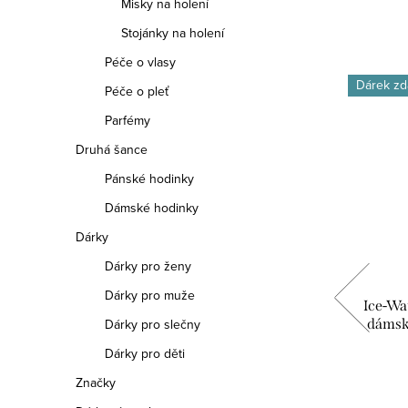
Misky na holení
Stojánky na holení
Péče o vlasy
Dárek zdarma
Dárek zd
Péče o pleť
Parfémy
Druhá šance
Pánské hodinky
Dámské hodinky
Dárky
Dárky pro ženy
Dárky pro muže
pagne
Ice-Watch Ice Watch Champagne
Ice-Wa
5251
dámské hodinky černé 025257
dámsk
Dárky pro slečny
Dárky pro děti
2 490 Kč
Značky
DO KOŠÍKU