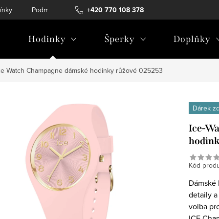
ínky
Podmínky ochrany osobních údajů
+420 770 108 378
Hodinky
Šperky
Doplňky
Ice Watch Champagne dámské hodinky růžové 025253
Dárek z
Ice-Wa
hodink
Kód produ
Dámské h
detaily 
volba pr
ICE Cham