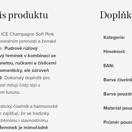
is produktu
Doplňk
 ICE Champagne Soft Pink
Kategorie
:
ělesněním jemnosti a ženské
e.
Pudrově růžový
Hmotnost
:
ový řemínek v kombinaci se
unetou, ručkami a číslicemi
EAN
:
romanticky, ale zároveň
ě
. Dokonalý doplněk pro
Barva číselní
ré milují čistý styl s
m luxusu.
Barva pouzd
stický číselník a harmonické
Materiál pou
 zajišťují, že se hodinky
ežérnímu i slavnostnímu
Průměr pouz
Řemínek je mimořádně