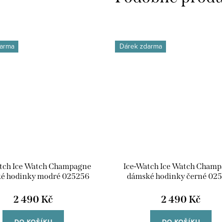
arma
Dárek zdarma
tch Ice Watch Champagne
Ice-Watch Ice Watch Cham
é hodinky modré 025256
dámské hodinky černé 02
2 490 Kč
2 490 Kč
DO KOŠÍKU
DO KOŠÍKU