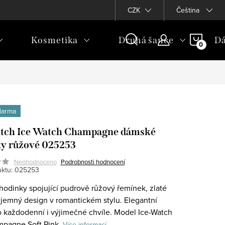
CZK
Čeština
NÁKU
Kosmetika
Druhá šance
Dá
KOŠÍ
darma
tch Ice Watch Champagne dámské
y růžové 025253
Neohodnoceno
Podrobnosti hodnocení
ktu:
025253
odinky spojující pudrově růžový řemínek, zlaté
a jemný design v romantickém stylu. Elegantní
o každodenní i výjimečné chvíle. Model Ice-Watch
pagne Soft Pink.
Více informací