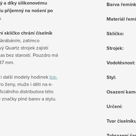
ý a díky silikonovému
Barva řemín
lu příjemný na nošení po
n
.
Materiál řem
í sklíčko chrání číselník
Sklíčko
:
škrábáním, zatímco
vý Quartz strojek zajistí
Strojek
:
as bez starostí. Pouzdro má
37 mm.
Vodotěsnost
:
 i další modely hodinek
Ice-
Styl
:
o ženy, muže i děti na e-
iciálního distributora této
Osazení kam
 značky plné barev a stylu.
Určení
:
Tvar číselník
Zobrazení ča