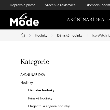
Přejít
Doprava a platba
Vrácení a reklamace
Obchodní podm
na
obsah
AKČNÍ NABÍDKA
Hodinky
Dámské hodinky
Ice-Watch 
Domů
P
Přeskočit
Kategorie
o
kategorie
s
AKČNÍ NABÍDKA
t
Hodinky
Dámské hodinky
r
Pánské hodinky
a
Elegantní a stylové hodinky