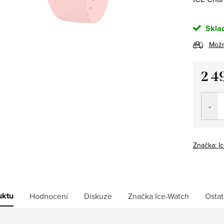
Skla
Možn
2 4
Měrná
cena:
Značka:
I
uktu
Hodnocení
Diskuze
Značka
Ice-Watch
Ostat