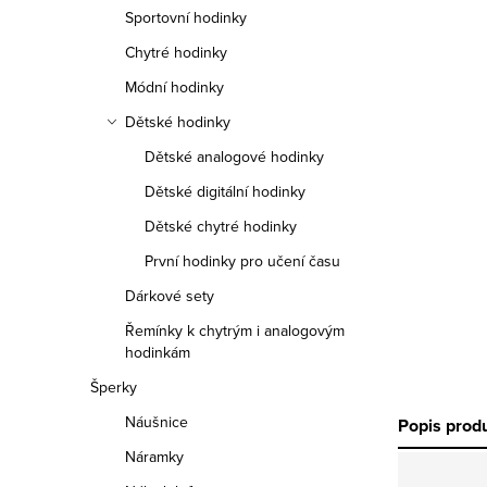
n
Sportovní hodinky
n
Chytré hodinky
í
Módní hodinky
Dětské hodinky
p
Dětské analogové hodinky
a
Dětské digitální hodinky
n
Dětské chytré hodinky
e
První hodinky pro učení času
Dárkové sety
l
Řemínky k chytrým i analogovým
hodinkám
Šperky
Náušnice
Popis prod
Náramky