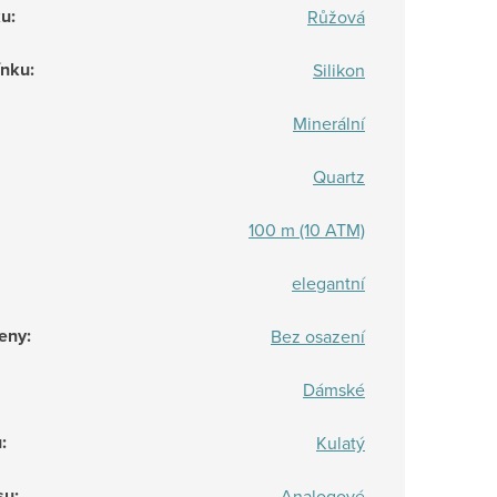
ku
:
Růžová
ínku
:
Silikon
Minerální
Quartz
100 m (10 ATM)
elegantní
eny
:
Bez osazení
Dámské
u
:
Kulatý
su
:
Analogové