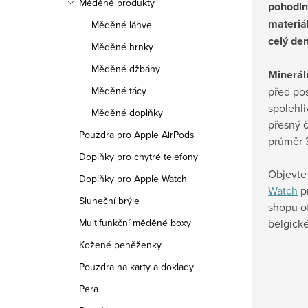
Měděné produkty
pohodln
materiá
Měděné láhve
celý de
Měděné hrnky
Měděné džbány
Mineráln
před po
Měděné tácy
spolehli
Měděné doplňky
přesný č
Pouzdra pro Apple AirPods
průměr 
Doplňky pro chytré telefony
Objevte
Doplňky pro Apple Watch
Watch
pr
Sluneční brýle
shopu of
belgické
Multifunkční měděné boxy
Kožené peněženky
Pouzdra na karty a doklady
Pera