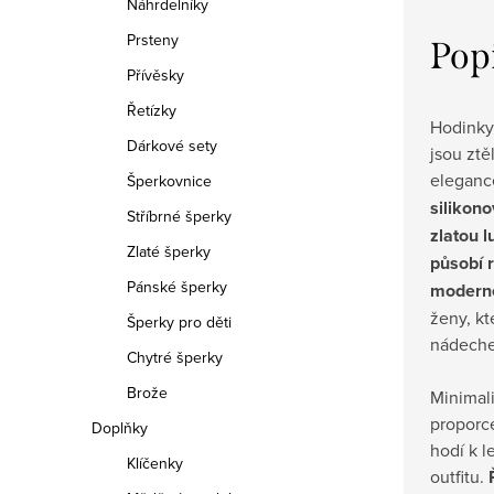
Náhrdelníky
Prsteny
Pop
Přívěsky
Řetízky
Hodinky
Dárkové sety
jsou zt
eleganc
Šperkovnice
silikon
Stříbrné šperky
zlatou l
Zlaté šperky
působí 
Pánské šperky
modern
ženy, kte
Šperky pro děti
nádeche
Chytré šperky
Brože
Minimali
proporce
Doplňky
hodí k l
Klíčenky
outfitu.