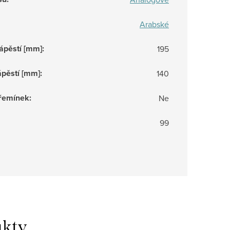
Arabské
ápěstí [mm]
:
195
ápěstí [mm]
:
140
 řemínek
:
Ne
99