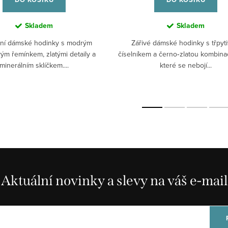
Skladem
Skladem
tní dámské hodinky s modrým
Zářivé dámské hodinky s třpyt
vým řemínkem, zlatými detaily a
číselníkem a černo‑zlatou kombinac
minerálním sklíčkem....
které se nebojí...
Aktuální novinky a slevy na váš e-mail