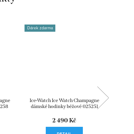
Dárek zdarma
Dárek zd
pagne
Ice-Watch Ice Watch Champagne
Ice-Wa
5258
dámské hodinky béžové 025251
dámsk
2 490 Kč
DETAIL