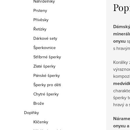
Náhrdelníky
Pop
Prsteny
Přívěsky
Dámský
Řetízky
minerál
Dárkové sety
onyxu
sp
Šperkovnice
s hravý
Stříbrné šperky
Korálky 
Zlaté šperky
výraznou
Pánské šperky
kompozi
medvíd
Šperky pro děti
charakte
Chytré šperky
šperky t
Brože
hravý a
Doplňky
Náramek
Klíčenky
onyxu a