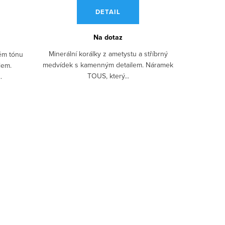
DETAIL
Na dotaz
Minerální korálky z ametystu a stříbrný
ém tónu
medvídek s kamenným detailem. Náramek
lem.
TOUS, který...
.