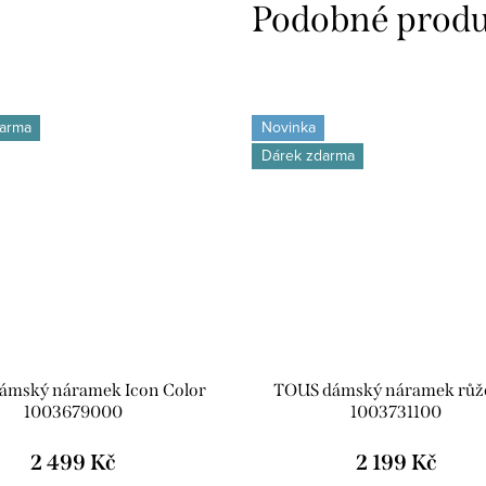
arma
Novinka
Dárek zdarma
ámský náramek Icon Color
TOUS dámský náramek růž
1003679000
1003731100
2 499 Kč
2 199 Kč