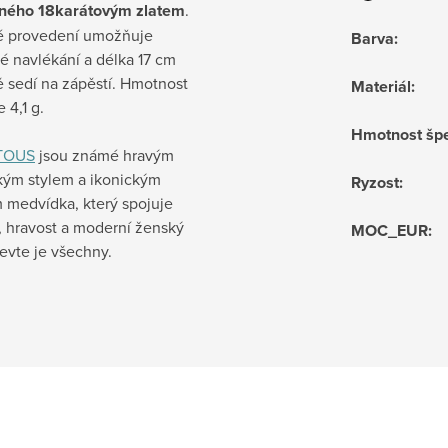
ného 18karátovým zlatem
.
ké provedení umožňuje
Barva
:
é navlékání a délka 17 cm
 sedí na zápěstí. Hmotnost
Materiál
:
 4,1 g.
Hmotnost šp
TOUS
jsou známé hravým
kým stylem a ikonickým
Ryzost
:
 medvídka, který spojuje
, hravost a moderní ženský
MOC_EUR
:
jevte je všechny.