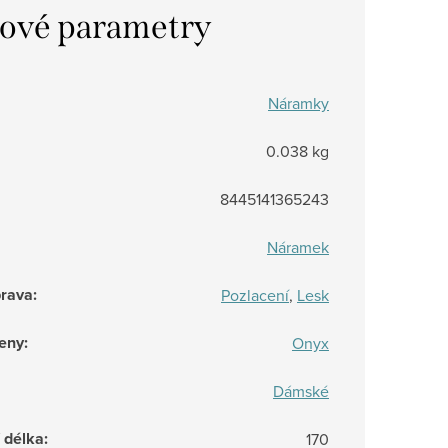
ové parametry
Náramky
0.038 kg
8445141365243
Náramek
prava
:
Pozlacení
,
Lesk
eny
:
Onyx
Dámské
/ délka
:
170