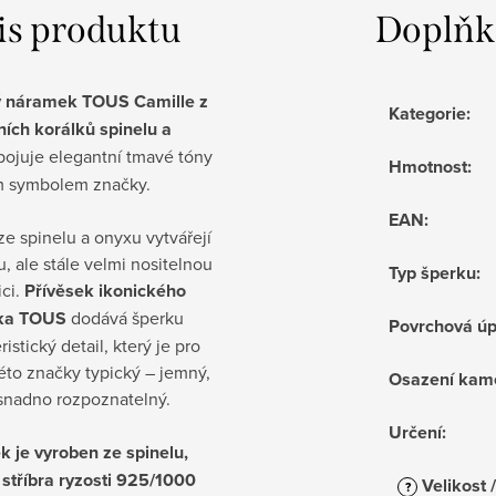
is produktu
Doplňk
 náramek TOUS Camille z
Kategorie
:
ních korálků spinelu a
ojuje elegantní tmavé tóny
Hmotnost
:
m symbolem značky.
EAN
:
ze spinelu a onyxu vytvářejí
, ale stále velmi nositelnou
Typ šperku
:
ci.
Přívěsek ikonického
ka TOUS
dodává šperku
Povrchová ú
ristický detail, který je pro
éto značky typický – jemný,
Osazení kam
 snadno rozpoznatelný.
Určení
:
 je vyroben ze spinelu,
 stříbra ryzosti 925/1000
Velikost 
?