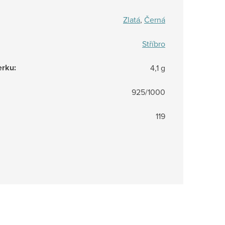
Zlatá
,
Černá
Stříbro
erku
:
4,1 g
925/1000
119