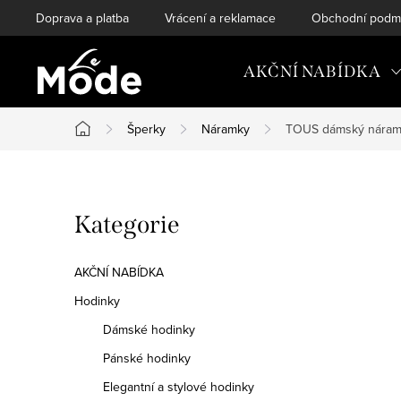
Přejít
Doprava a platba
Vrácení a reklamace
Obchodní podm
na
obsah
AKČNÍ NABÍDKA
Šperky
Náramky
TOUS dámský nárame
Domů
P
Přeskočit
Kategorie
o
kategorie
s
AKČNÍ NABÍDKA
t
Hodinky
Dámské hodinky
r
Pánské hodinky
a
Elegantní a stylové hodinky