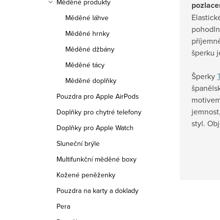
Měděné produkty
pozlace
Elastic
Měděné láhve
pohodln
Měděné hrnky
příjemně
Měděné džbány
šperku je
Měděné tácy
Šperky
Měděné doplňky
španěls
Pouzdra pro Apple AirPods
motivem
jemnost
Doplňky pro chytré telefony
styl. Ob
Doplňky pro Apple Watch
Sluneční brýle
Multifunkční měděné boxy
Kožené peněženky
Pouzdra na karty a doklady
Pera