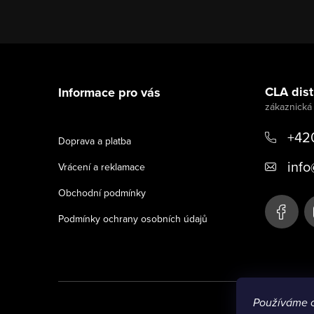
Z
á
CLA distr
Informace pro vás
p
a
+42
Doprava a platba
t
info
Vrácení a reklamace
í
Obchodní podmínky
Podmínky ochrany osobních údajů
Používáme 