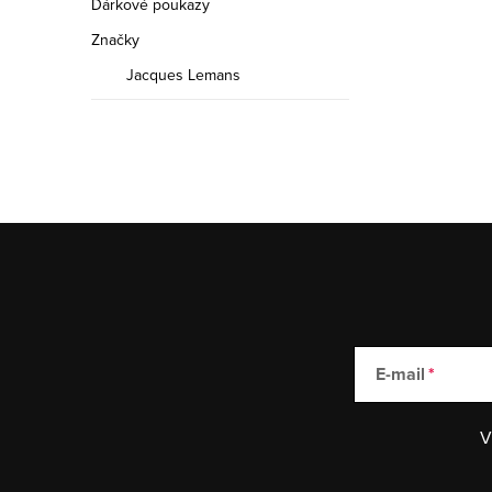
Dárkové poukazy
Značky
Jacques Lemans
E-mail
V