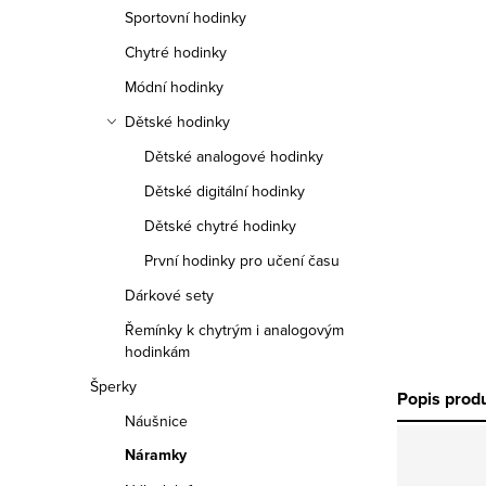
n
Sportovní hodinky
n
Chytré hodinky
í
Módní hodinky
Dětské hodinky
p
Dětské analogové hodinky
a
Dětské digitální hodinky
n
Dětské chytré hodinky
e
První hodinky pro učení času
Dárkové sety
l
Řemínky k chytrým i analogovým
hodinkám
Šperky
Popis prod
Náušnice
Náramky