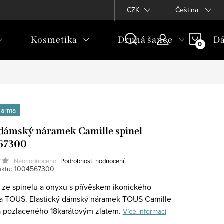
CZK
Čeština
NÁKU
Kosmetika
Druhá šance
Dá
KOŠÍ
darma
ámský náramek Camille spinel
67300
Neohodnoceno
Podrobnosti hodnocení
ktu:
1004567300
ze spinelu a onyxu s přívěskem ikonického
 TOUS. Elastický dámský náramek TOUS Camille
ra pozlaceného 18karátovým zlatem.
Více informací