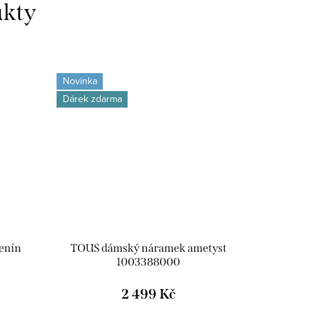
Novinka
Dárek zdarma
enín
TOUS dámský náramek ametyst
1003388000
2 499 Kč