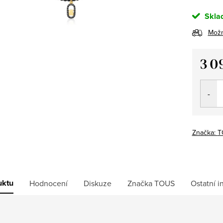
Skla
Možn
3 0
Měrná
cena:
Značka:
T
uktu
Hodnocení
Diskuze
Značka
TOUS
Ostatní 