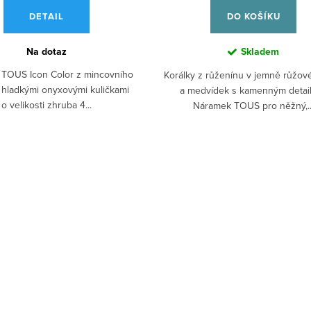
DETAIL
DO KOŠÍKU
Na dotaz
Skladem
TOUS Icon Color z mincovního
Korálky z růženínu v jemně růžov
s hladkými onyxovými kuličkami
a medvídek s kamenným detai
o velikosti zhruba 4...
Náramek TOUS pro něžný,..