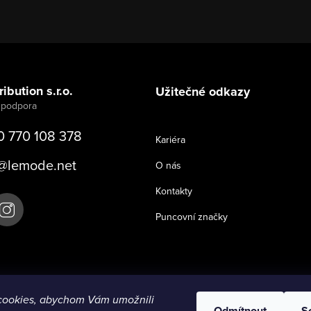
ibution s.r.o.
Užitečné odkazy
0 770 108 378
Kariéra
@
lemode.net
O nás
Kontakty
Puncovní značky
cookies, abychom Vám umožnili
Odmítnout
S