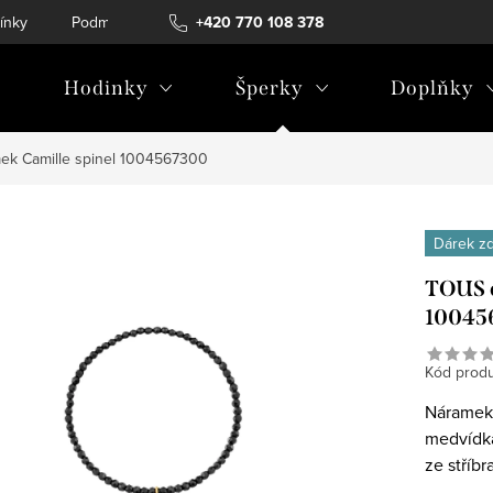
ínky
Podmínky ochrany osobních údajů
+420 770 108 378
Hodinky
Šperky
Doplňky
k Camille spinel 1004567300
Dárek z
TOUS d
10045
Kód produ
Náramek 
medvídka
ze stříb