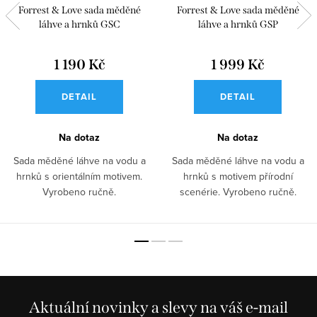
Forrest & Love sada měděné
Forrest & Love sada měděné
láhve a hrnků GSC
láhve a hrnků GSP
1 190 Kč
1 999 Kč
DETAIL
DETAIL
Na dotaz
Na dotaz
Sada měděné láhve na vodu a
Sada měděné láhve na vodu a
hrnků s orientálním motivem.
hrnků s motivem přírodní
Vyrobeno ručně.
scenérie. Vyrobeno ručně.
Aktuální novinky a slevy na váš e-mail