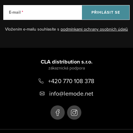
E-mail
PŘIHLÁSIT SE
Vložením e-mailu souhlasíte s
podmínkami ochrany osobních údajů
Z
á
CLA distribution s.r.o.
p
+420 770 108 378
a
t
info
@
lemode.net
í