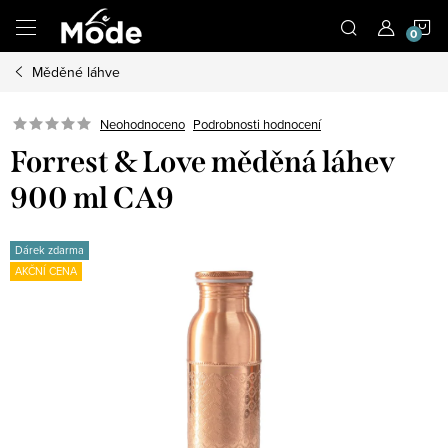
Přejít
N
na
obsah
Měděné láhve
K
Neohodnoceno
Podrobnosti hodnocení
Forrest & Love měděná láhev
900 ml CA9
Dárek zdarma
AKČNÍ CENA