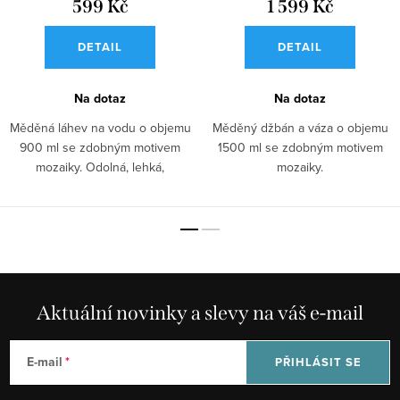
599 Kč
1 599 Kč
DETAIL
DETAIL
Na dotaz
Na dotaz
Měděná láhev na vodu o objemu
Měděný džbán a váza o objemu
900 ml se zdobným motivem
1500 ml se zdobným motivem
mozaiky. Odolná, lehká,
mozaiky.
antibakteriální a...
Aktuální novinky a slevy na váš e-mail
E-mail
PŘIHLÁSIT SE