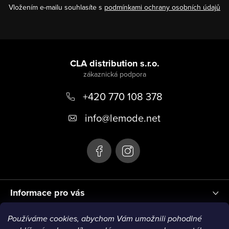
Vložením e-mailu souhlasíte s
podmínkami ochrany osobních údajů
Z
á
CLA distribution s.r.o.
p
+420 770 108 378
a
t
info
@
lemode.net
í
Informace pro vás
Používáme cookies, abychom Vám umožnili pohodlné
Blog