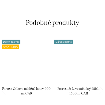
Dárek zdarma
Dárek zdarma
AKČNÍ CENA
Forrest & Love měděná láhev 900
Forrest & Love měděný džbán
ml CA9
1500ml CAJ1