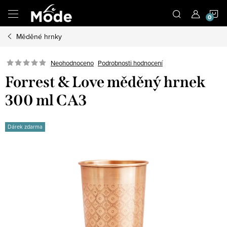
Přejít
N
na
obsah
Měděné hrnky
K
Neohodnoceno
Podrobnosti hodnocení
Forrest & Love měděný hrnek
300 ml CA3
Dárek zdarma