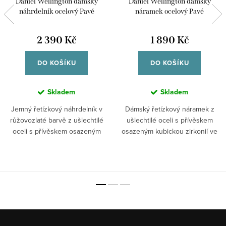
Daniel Wellington dámský
Daniel Wellington dámský
náhrdelník ocelový Pavé
náramek ocelový Pavé
DW00400625
DW00400641
2 390 Kč
1 890 Kč
DO KOŠÍKU
DO KOŠÍKU
Skladem
Skladem
Jemný řetízkový náhrdelník v
Dámský řetízkový náramek z
růžovozlaté barvě z ušlechtilé
ušlechtilé oceli s přívěskem
oceli s přívěskem osazeným
osazeným kubickou zirkonií ve
kubickou...
zlatém...