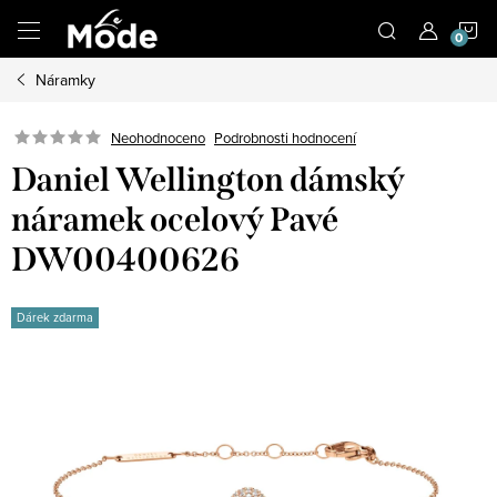
Přejít
N
na
obsah
Náramky
K
Neohodnoceno
Podrobnosti hodnocení
Daniel Wellington dámský
náramek ocelový Pavé
DW00400626
Dárek zdarma