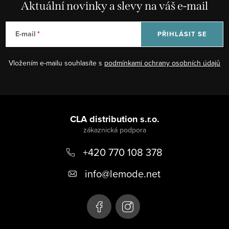
Aktuální novinky a slevy na váš e-mail
E-mail
PŘIHLÁSIT SE
Vložením e-mailu souhlasíte s
podmínkami ochrany osobních údajů
Z
á
CLA distribution s.r.o.
p
+420 770 108 378
a
t
info
@
lemode.net
í