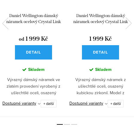
Daniel Wellington dámský
Daniel Wellington dámský
náramek ocelový Crystal Link
náramek ocelový Crystal Link
1 999 Kč
1 999 Kč
od
DETAIL
DETAIL
Skladem
Skladem
Výrazný dámský náramek ve
Výrazný dámský náramek z
zlatém provedení vyrobený z
ušlechtilé oceli, osazený
ušlechtilé oceli, osazený
kubickou zirkoníí. Model z
kubickou...
kolekce Crystal...
Dostupné varianty
Dostupné varianty
+ další
+ další