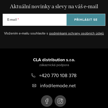
á
Aktuální novinky a slevy na váš e-mail
d
a
E-mail
PŘIHLÁSIT SE
c
í
Vložením e-mailu souhlasíte s
podmínkami ochrany osobních údajů
p
r
v
Z
k
á
CLA distribution s.r.o.
y
p
v
ý
+420 770 108 378
a
p
t
info
@
lemode.net
i
í
s
u