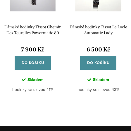
s
o
p
d
r
u
Dámské hodinky Tissot Chemin
Dámské hodinky Tissot Le Locle
o
k
Des Tourelles Powermatic 80
Automatic Lady
d
Lady
t
u
7 900 Kč
6 500 Kč
ů
k
DO KOŠÍKU
DO KOŠÍKU
t
ů
Skladem
Skladem
hodinky se slevou 41%
hodinky se slevou 43%
O
v
l