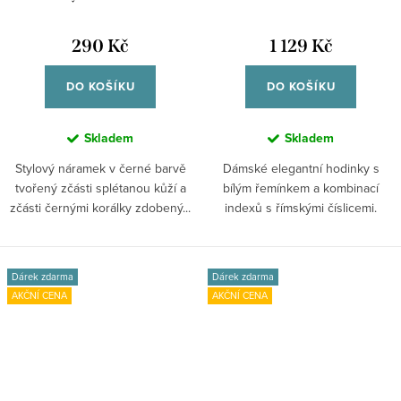
MB0008SBB
290 Kč
1 129 Kč
DO KOŠÍKU
DO KOŠÍKU
Skladem
Skladem
Stylový náramek v černé barvě
Dámské elegantní hodinky s
tvořený zčásti splétanou kůží a
bílým řemínkem a kombinací
zčásti černými korálky zdobený...
indexů s římskými číslicemi.
Dárek zdarma
Dárek zdarma
AKČNÍ CENA
AKČNÍ CENA