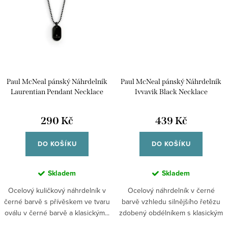
Paul McNeal pánský Náhrdelník
Paul McNeal pánský Náhrdelník
Laurentian Pendant Necklace
Ivvavik Black Necklace
MN0042BB
MN0029BB
290 Kč
439 Kč
DO KOŠÍKU
DO KOŠÍKU
Skladem
Skladem
Ocelový kuličkový náhrdelník v
Ocelový náhrdelník v černé
černé barvě s přívěskem ve tvaru
barvě vzhledu silnějšího řetězu
oválu v černé barvě a klasickým...
zdobený obdélníkem s klasickým
zapínáním.