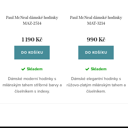
Paul McNeal dámské hodinky
Paul McNeal dámské hodinky
MAZ-2514
MAT-3214
1 190 Kč
990 Kč
DO KOŠÍKU
DO KOŠÍKU
Skladem
Skladem
Dámské moderní hodinky s
Dámské elegantní hodinky s
milánským tahem stříbrné barvy a
růžovo-zlatým milánským tahem a
číselníkem s indexy.
číselníkem.
O
v