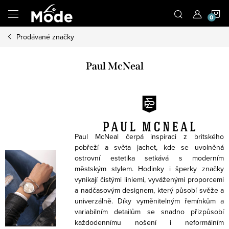
Přejít
N
na
obsah
Prodávané značky
K
Paul McNeal
Paul McNeal čerpá inspiraci z britského
pobřeží a světa jachet, kde se uvolněná
ostrovní estetika setkává s moderním
městským stylem. Hodinky i šperky značky
vynikají čistými liniemi, vyváženými proporcemi
a nadčasovým designem, který působí svěže a
univerzálně. Díky vyměnitelným řemínkům a
variabilním detailům se snadno přizpůsobí
každodennímu nošení i neformálním