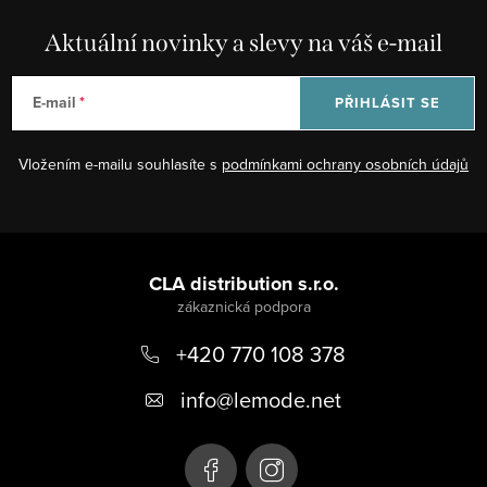
l
á
Aktuální novinky a slevy na váš e-mail
d
a
E-mail
PŘIHLÁSIT SE
c
í
Vložením e-mailu souhlasíte s
podmínkami ochrany osobních údajů
p
r
v
Z
k
á
CLA distribution s.r.o.
y
p
v
ý
+420 770 108 378
a
p
t
info
@
lemode.net
i
í
s
u