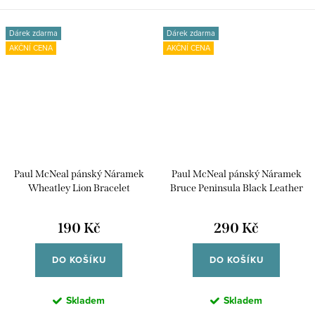
Dárek zdarma
Dárek zdarma
AKČNÍ CENA
AKČNÍ CENA
Paul McNeal pánský Náramek
Paul McNeal pánský Náramek
Wheatley Lion Bracelet
Bruce Peninsula Black Leather
MB0030SO
MB0028SB
190 Kč
290 Kč
DO KOŠÍKU
DO KOŠÍKU
Skladem
Skladem