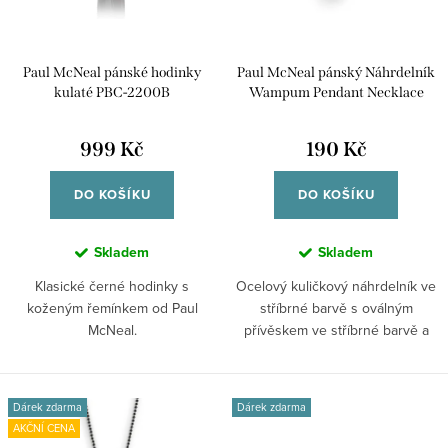
o
p
d
r
u
Paul McNeal pánské hodinky
Paul McNeal pánský Náhrdelník
o
k
kulaté PBC-2200B
Wampum Pendant Necklace
d
MN0051SS
t
u
999 Kč
190 Kč
ů
k
DO KOŠÍKU
DO KOŠÍKU
t
ů
Skladem
Skladem
Klasické černé hodinky s
Ocelový kuličkový náhrdelník ve
koženým řemínkem od Paul
stříbrné barvě s oválným
McNeal.
přívěskem ve stříbrné barvě a
klasickým...
Dárek zdarma
Dárek zdarma
AKČNÍ CENA