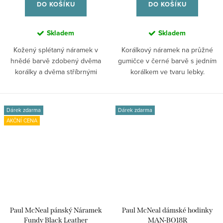
DO KOŠÍKU
DO KOŠÍKU
Skladem
Skladem
Kožený splétaný náramek v
Korálkový náramek na průžné
hnědé barvě zdobený dvěma
gumičce v černé barvě s jedním
korálky a dvěma stříbrnými
korálkem ve tvaru lebky.
válcovitými...
Dárek zdarma
Dárek zdarma
AKČNÍ CENA
Paul McNeal pánský Náramek
Paul McNeal dámské hodinky
Fundy Black Leather
MAN-BO18R