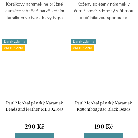
Korálkový náramek na průžné
Kožený splétaný náramek v
gumičce v hnědé barvě jedním
černé barvě zdobený stříbrnou
korálkem ve tvaru hlavy tygra
obdélníkovou sponou se
ve...
zapínáním na...
Dárek zdarma
Dárek zdarma
AKČNÍ CENA
AKČNÍ CENA
Paul McNeal pánský Náramek
Paul McNeal pánský Náramek
Beads and leather MB0023SO
Kouchibouguac Black Beads
MB0019BB
290 Kč
190 Kč