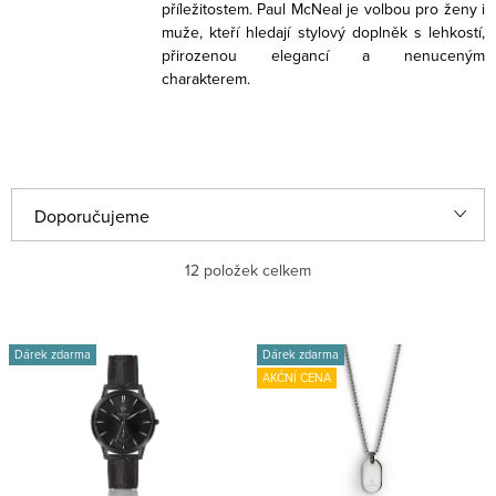
příležitostem. Paul McNeal je volbou pro ženy i
muže, kteří hledají stylový doplněk s lehkostí,
přirozenou elegancí a nenuceným
charakterem.
Ř
Doporučujeme
a
Nejlevnější
12
položek celkem
z
e
Nejdražší
V
n
Dárek zdarma
Dárek zdarma
ý
Nejprodávanější
AKČNÍ CENA
í
p
p
Abecedně
i
r
s