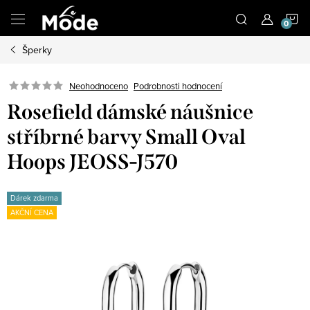
Přejít
N
na
obsah
Šperky
K
Neohodnoceno
Podrobnosti hodnocení
Rosefield dámské náušnice
stříbrné barvy Small Oval
Hoops JEOSS-J570
Dárek zdarma
AKČNÍ CENA