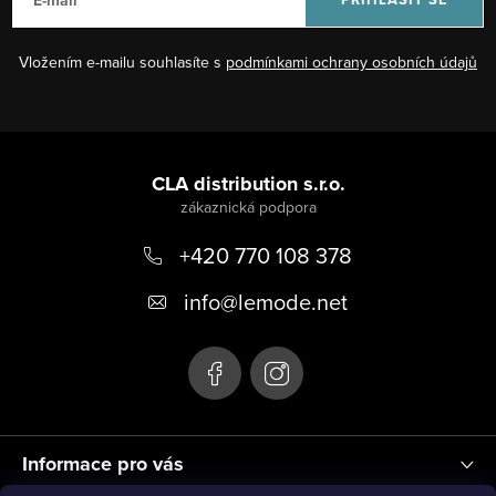
E-mail
Vložením e-mailu souhlasíte s
podmínkami ochrany osobních údajů
Z
á
CLA distribution s.r.o.
p
+420 770 108 378
a
t
info
@
lemode.net
í
Informace pro vás