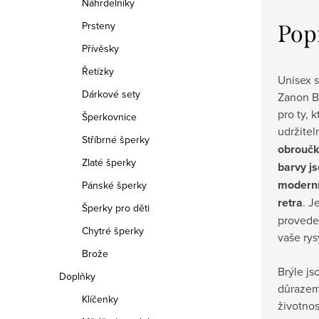
Náhrdelníky
Prsteny
Pop
Přívěsky
Řetízky
Unisex 
Dárkové sety
Zanon Bl
pro ty, k
Šperkovnice
udržite
Stříbrné šperky
obroučk
Zlaté šperky
barvy j
moderní
Pánské šperky
retra
. J
Šperky pro děti
provede
Chytré šperky
vaše rys
Brože
Brýle js
Doplňky
důrazem
Klíčenky
životnos