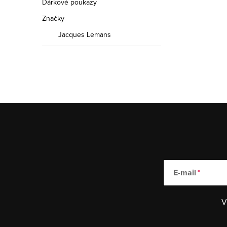
Dárkové poukazy
Značky
Jacques Lemans
E-mail
V