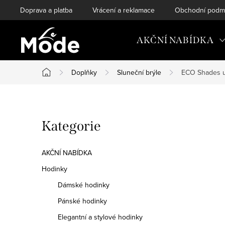
Přejít
Doprava a platba
Vrácení a reklamace
Obchodní podm
na
obsah
AKČNÍ NABÍDKA
Doplňky
Sluneční brýle
ECO Shades un
Domů
P
Přeskočit
Kategorie
o
kategorie
s
AKČNÍ NABÍDKA
t
Hodinky
Dámské hodinky
r
Pánské hodinky
a
Elegantní a stylové hodinky