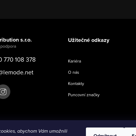
ibution s.r.o.
Užitečné odkazy
0 770 108 378
Kariéra
@
lemode.net
O nás
Kontakty
Puncovní značky
cookies, abychom Vám umožnili
Odmítnout
S