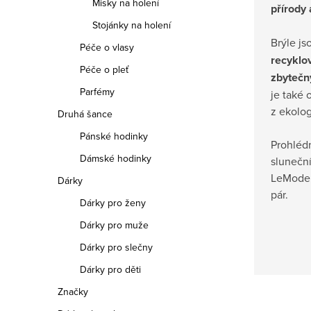
Misky na holení
přírody
Stojánky na holení
Brýle j
Péče o vlasy
recyklo
Péče o pleť
zbytečn
Parfémy
je také
z ekolog
Druhá šance
Pánské hodinky
Prohlédn
Dámské hodinky
sluneční
LeMode.n
Dárky
pár.
Dárky pro ženy
Dárky pro muže
Dárky pro slečny
Dárky pro děti
Značky