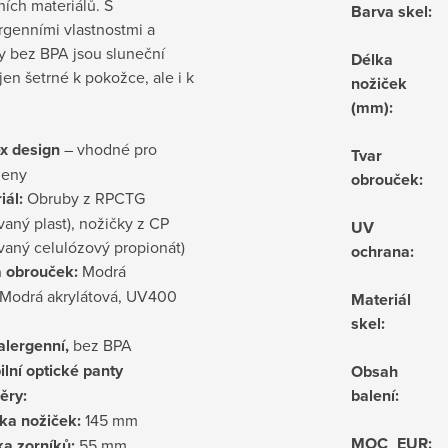
ních materiálů. S
Barva skel
:
rgenními vlastnostmi a
y bez BPA jsou sluneční
Délka
jen šetrné k pokožce, ale i k
nožiček
(mm)
:
x design
– vhodné pro
Tvar
ženy
obrouček
:
iál:
Obruby z RPCTG
vaný plast), nožičky z CP
UV
vaný celulózový propionát)
ochrana
:
 obrouček:
Modrá
Modrá akrylátová, UV400
Materiál
skel
:
lergenní,
bez BPA
ilní optické panty
Obsah
ěry:
balení
:
ka nožiček:
145 mm
MOC_EUR
:
ka zorníků:
55 mm