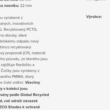
ka nosníku:
22 mm
Výrobce
:
ou vyrobené z
aných, inovativních
lů. Recyklovaný PCTG,
na obruby, dává
itelskému odpadu nový
atímco recyklovaný
vý propionát (CP), materiál
ého původu, ze kterého jsou
zajišťuje flexibilitu a
. Čočky jsou vyrobeny z
vaného PMMA, který
e čisté vidění.
Všechny
y v kolekci jsou
kovány podle Global Recycled
d, což odráží závazek
ECO Shades k ochraně