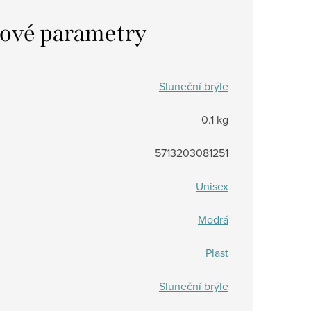
ové parametry
Sluneční brýle
0.1 kg
5713203081251
Unisex
Modrá
Plast
Sluneční brýle