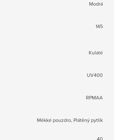
Modrá
145
Kulaté
UV400
RPMAA
Měkké pouzdro, Plátěný pytlík
40