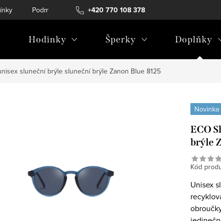
ínky
Podmínky ochrany osobních údajů
+420 770 108 378
Hodinky
Šperky
Doplňky
isex sluneční brýle sluneční brýle Zanon Blue 8125
Novinka
ECO Sh
brýle 
Kód produ
Unisex s
recyklov
obroučky
jedinečn