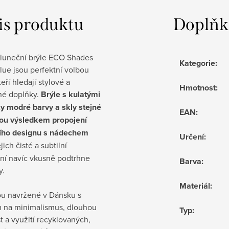
is produktu
Doplňk
sluneční brýle ECO Shades
Kategorie
:
ue jsou perfektní volbou
teří hledají stylové a
Hmotnost
:
lné doplňky.
Brýle s kulatými
y modré barvy a skly stejné
EAN
:
sou výsledkem propojení
ho designu s nádechem
Určení
:
ejich čisté a subtilní
ní navíc vkusně podtrhne
Barva
:
y.
Materiál
:
ou navržené v Dánsku s
 na minimalismus, dlouhou
Typ
:
t a využití recyklovaných,