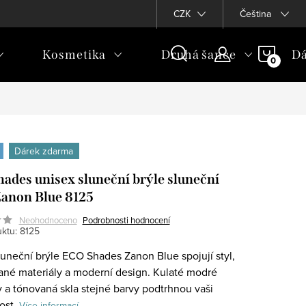
CZK
Čeština
NÁKU
Kosmetika
Druhá šance
Dá
KOŠÍ
Dárek zdarma
ades unisex sluneční brýle sluneční
Zanon Blue 8125
Neohodnoceno
Podrobnosti hodnocení
ktu:
8125
luneční brýle ECO Shades Zanon Blue spojují styl,
ané materiály a moderní design. Kulaté modré
 a tónovaná skla stejné barvy podtrhnou vaši
ost.
Více informací