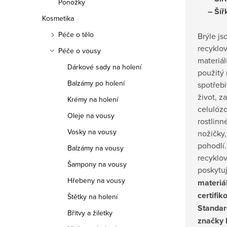
Ponožky
– Šíř
Kosmetika
Péče o tělo
Brýle js
recyklov
Péče o vousy
materiá
Dárkové sady na holení
použitý 
Balzámy po holení
spotřeb
život, z
Krémy na holení
celulózo
Oleje na vousy
rostlinn
Vosky na vousy
nožičky, 
pohodlí
Balzámy na vousy
recyklo
Šampony na vousy
poskytuj
Hřebeny na vousy
materiál
certifi
Štětky na holení
Standar
Břitvy a žiletky
značky 