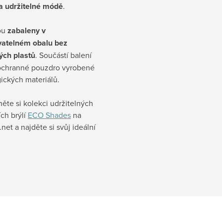
 a udržitelné módě
.
sou
zabaleny v
vatelném obalu bez
ých plastů
. Součástí balení
 ochranné pouzdro vyrobené
ických materiálů.
ěte si kolekci udržitelných
ch brýlí
ECO Shades
na
et a najděte si svůj ideální