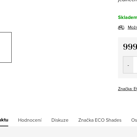
Sklade
Možn
999
Měrná
cena:
Značka:
E
uktu
Hodnocení
Diskuze
Značka
ECO Shades
Os