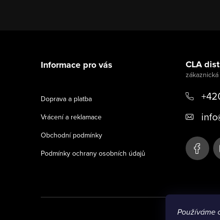
Z
á
CLA distr
Informace pro vás
p
a
+42
Doprava a platba
t
info
Vrácení a reklamace
í
Obchodní podmínky
Podmínky ochrany osobních údajů
Používáme 