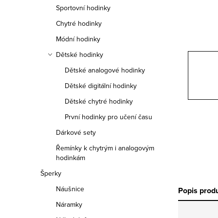
n
Sportovní hodinky
n
Chytré hodinky
í
Módní hodinky
Dětské hodinky
p
Dětské analogové hodinky
a
Dětské digitální hodinky
n
Dětské chytré hodinky
e
První hodinky pro učení času
Dárkové sety
l
Řemínky k chytrým i analogovým
hodinkám
Šperky
Náušnice
Popis prod
Náramky