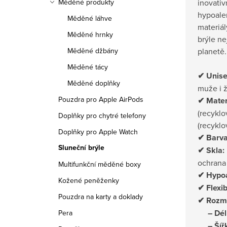
inovativ
Měděné produkty
hypoale
Měděné láhve
materiál
Měděné hrnky
brýle ne
planetě.
Měděné džbány
Měděné tácy
✔ Unise
Měděné doplňky
muže i 
Pouzdra pro Apple AirPods
✔ Mater
(recyklo
Doplňky pro chytré telefony
(recyklo
Doplňky pro Apple Watch
✔ Barva
Sluneční brýle
✔ Skla:
ochrana
Multifunkční měděné boxy
✔ Hypoa
Kožené peněženky
✔ Flexib
Pouzdra na karty a doklady
✔ Rozm
– Dél
Pera
– Šíř