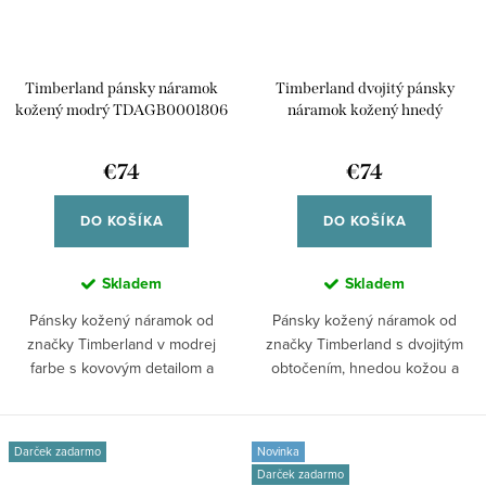
Timberland pánsky náramok
Timberland dvojitý pánsky
kožený modrý TDAGB0001806
náramok kožený hnedý
TDAGB0001903
€74
€74
DO KOŠÍKA
DO KOŠÍKA
Skladem
Skladem
Pánsky kožený náramok od
Pánsky kožený náramok od
značky Timberland v modrej
značky Timberland s dvojitým
farbe s kovovým detailom a
obtočením, hnedou kožou a
logom značky....
pozlátenou...
Darček zadarmo
Novinka
Darček zadarmo