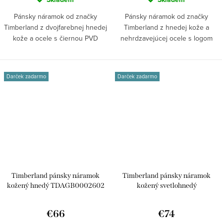
Pánsky náramok od značky
Pánsky náramok od značky
Timberland z dvojfarebnej hnedej
Timberland z hnedej kože a
kože a ocele s čiernou PVD
nehrdzavejúcej ocele s logom
vrstvou....
značky. Ležérny...
Darček zadarmo
Darček zadarmo
Timberland pánsky náramok
Timberland pánsky náramok
kožený hnedý TDAGB0002602
kožený svetlohnedý
TDAGB0002601
€66
€74