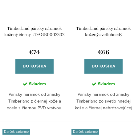
s
r
p
o
r
d
Timberland pánsky náramok
Timberland pánsky náramok
o
u
kožený čierny TDAGB0003302
kožený svetlohnedý
d
TDAGB0003203
k
u
€74
€66
t
k
o
DO KOŠÍKA
DO KOŠÍKA
t
v
o
Skladem
Skladem
v
Pánsky náramok od značky
Pánsky náramok od značky
Timberland z čiernej kože a
Timberland zo svetlo hnedej
ocele s čiernou PVD vrstvou.
kože a čiernej nehrdzavejúcej
Úzky doplnok s...
ocele. Štýlový...
Darček zadarmo
Darček zadarmo