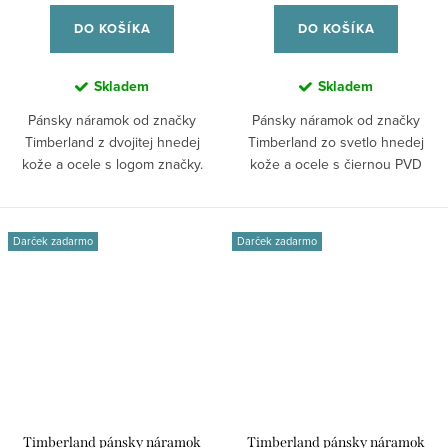
DO KOŠÍKA
DO KOŠÍKA
Skladem
Skladem
Pánsky náramok od značky
Pánsky náramok od značky
Timberland z dvojitej hnedej
Timberland zo svetlo hnedej
kože a ocele s logom značky.
kože a ocele s čiernou PVD
Štýlový...
úpravou. Robustný...
Darček zadarmo
Darček zadarmo
Timberland pánsky náramok
Timberland pánsky náramok