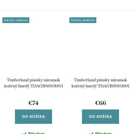
logom značky....
oranžového...
Darček zadarmo
Darček zadarmo
Timberland pánsky náramok
Timberland pánsky náramok
kožený hnedý TDAGB0003003
kožený hnedý TDAGB0003001
€74
€66
DO KOŠÍKA
DO KOŠÍKA
Skladem
Skladem