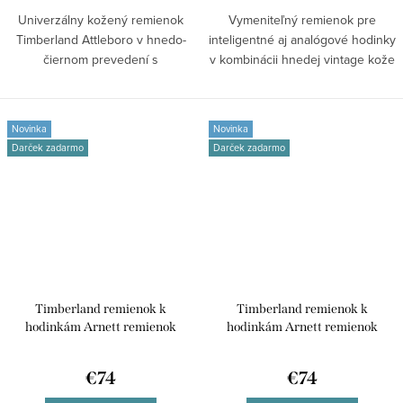
Univerzálny kožený remienok
Vymeniteľný remienok pre
Timberland Attleboro v hnedo-
inteligentné aj analógové hodinky
čiernom prevedení s
v kombinácii hnedej vintage kože
prešívaním,...
a...
Novinka
Novinka
Darček zadarmo
Darček zadarmo
Timberland remienok k
Timberland remienok k
hodinkám Arnett remienok
hodinkám Arnett remienok
kožený univerzálny pre
kožený univerzálny pre smart
inteligentné /45/49mm aj
/45/49mm aj klasické analógové
€74
€74
klasické analógové hodinky
hodinky TDOUS0001704 42/44
TDOUS0001706 42/44