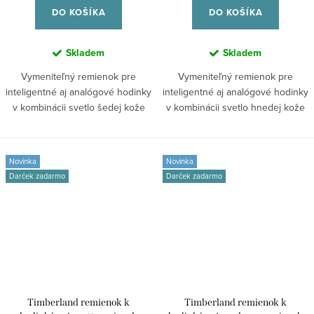
DO KOŠÍKA
DO KOŠÍKA
Skladem
Skladem
Vymeniteľný remienok pre
Vymeniteľný remienok pre
inteligentné aj analógové hodinky
inteligentné aj analógové hodinky
v kombinácii svetlo šedej kože
v kombinácii svetlo hnedej kože
a...
a...
Novinka
Novinka
Darček zadarmo
Darček zadarmo
Timberland remienok k
Timberland remienok k