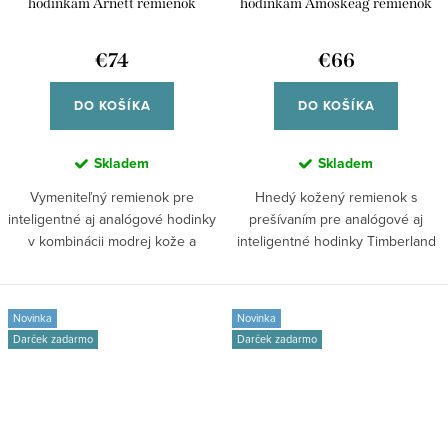
hodinkám Arnett remienok
hodinkám Amoskeag remienok
kožený univerzálny pre smart
kožený univerzálny pre
/45/49mm aj klasické analógové
inteligentné /45/49mm aj
€74
€66
hodinky TDOUS0001702 42/44
klasické analógové hodinky
TDOUS0001604 42/44
DO KOŠÍKA
DO KOŠÍKA
Skladem
Skladem
Vymeniteľný remienok pre
Hnedý kožený remienok s
inteligentné aj analógové hodinky
prešívaním pre analógové aj
v kombinácii modrej kože a
inteligentné hodinky Timberland
čierneho...
Armoskaeg....
Novinka
Novinka
Darček zadarmo
Darček zadarmo