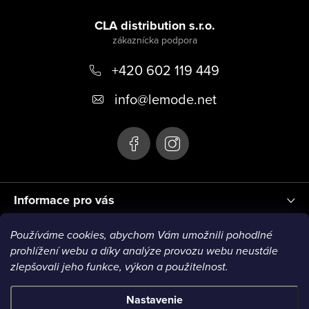
Z
p
á
CLA distribution s.r.o.
i
p
s
u
+420 602 119 449
ä
t
info
@
lemode.net
i
e
Informace pro vás
Používáme cookies, abychom Vám umožnili pohodlné
Blog
prohlížení webu a díky analýze provozu webu neustále
zlepšovali jeho funkce, výkon a použitelnost.
VISA1
VISA2
MC1
MC2
MC3
VISA3
MC4
Nastavenie