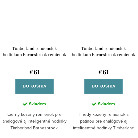
Timberland remienok k
Timberland remienok k
hodinkám Barnesbrook remienok
hodinkám Barnesbrook remienok
kožený univerzálny pre smart
kožený univerzálny pre smart
/45/49mm aj klasické analógové
/45/49mm aj klasické analógové
€61
€61
hodinky TDOUL0000708 42/44
hodinky TDOUL0000706 42/44
DO KOŠÍKA
DO KOŠÍKA
Skladem
Skladem
Čierny kožený remienok pre
Hnedý kožený remienok s
analógové aj inteligentné hodinky
patinou pre analógové aj
Timberland Barnesbrook.
inteligentné hodinky Timberland
Elegantný...
Barnesbrook....