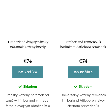
Timberland dvojitý pánsky
Timberland remienok k
náramok kožený hnedý
hodinkám Attleboro remienok
TDAGB0001902
kožený univerzálny pre smart
/45/49mm aj klasické analógové
€74
€74
hodinky TDOUS0001812 42/44
DO KOŠÍKA
DO KOŠÍKA
Skladem
Skladem
Pánsky kožený náramok od
Univerzálny kožený remienok
značky Timberland v hnedej
Timberland Attleboro v sivo-
farbe s dvojitým obtočením a
čiernom prevedení s