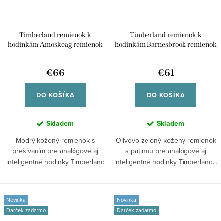
Timberland remienok k
Timberland remienok k
hodinkám Amoskeag remienok
hodinkám Barnesbrook remienok
kožený univerzálny pre smart
kožený univerzálny pre
/45/49mm aj klasické analógové
inteligentné /45/49mm aj
€66
€61
hodinky TDOUS0001602 42/44
klasické analógové hodinky
TDOUL0000712 42/44
DO KOŠÍKA
DO KOŠÍKA
Skladem
Skladem
Modrý kožený remienok s
Olivovo zelený kožený remienok
prešívaním pre analógové aj
s patinou pre analógové aj
inteligentné hodinky Timberland
inteligentné hodinky Timberland...
Armoskaeg....
Novinka
Novinka
Darček zadarmo
Darček zadarmo