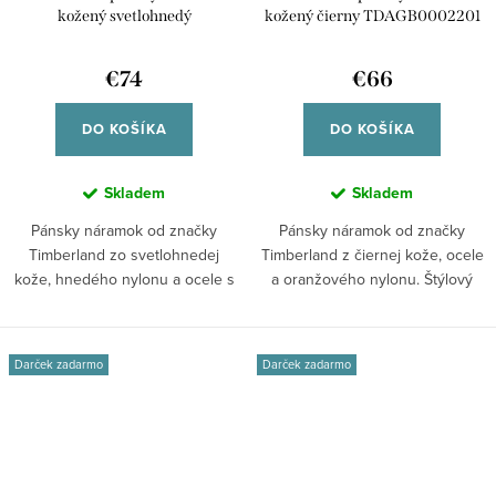
kožený svetlohnedý
kožený čierny TDAGB0002201
TDAGB0002202
€74
€66
DO KOŠÍKA
DO KOŠÍKA
Skladem
Skladem
Pánsky náramok od značky
Pánsky náramok od značky
Timberland zo svetlohnedej
Timberland z čiernej kože, ocele
kože, hnedého nylonu a ocele s
a oranžového nylonu. Štýlový
čiernou PVD...
outdoorový...
Darček zadarmo
Darček zadarmo