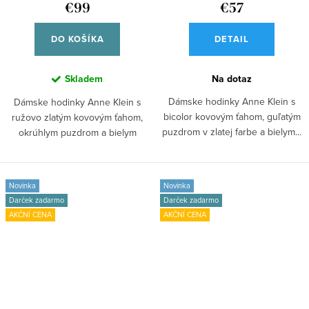
€99
€57
DO KOŠÍKA
DETAIL
Skladem
Na dotaz
Dámske hodinky Anne Klein s
Dámske hodinky Anne Klein s
bicolor kovovým ťahom, guľatým
ružovo zlatým kovovým ťahom,
puzdrom v zlatej farbe a bielym...
okrúhlym puzdrom a bielym
ciferníkom...
Novinka
Novinka
Darček zadarmo
Darček zadarmo
AKČNÍ CENA
AKČNÍ CENA