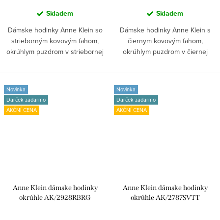
Skladem
Skladem
Dámske hodinky Anne Klein so
Dámske hodinky Anne Klein s
strieborným kovovým ťahom,
čiernym kovovým ťahom,
okrúhlym puzdrom v striebornej
okrúhlym puzdrom v čiernej
farbe a...
farbe a čiernym...
Novinka
Novinka
Darček zadarmo
Darček zadarmo
AKČNÍ CENA
AKČNÍ CENA
Anne Klein dámske hodinky
Anne Klein dámske hodinky
okrúhle AK/2928RBRG
okrúhle AK/2787SVTT