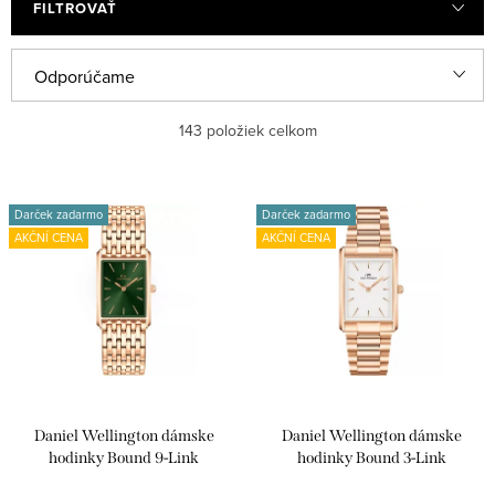
FILTROVAŤ
R
Odporúčame
a
Najlacnejšie
143
položiek celkom
d
e
Najdrahšie
V
n
Darček zadarmo
Darček zadarmo
ý
Najpredávanejšie
AKČNÍ CENA
AKČNÍ CENA
i
p
e
Abecedne
i
p
s
r
p
o
r
d
Daniel Wellington dámske
Daniel Wellington dámske
o
u
hodinky Bound 9-Link
hodinky Bound 3-Link
d
DW00100704
DW00100702