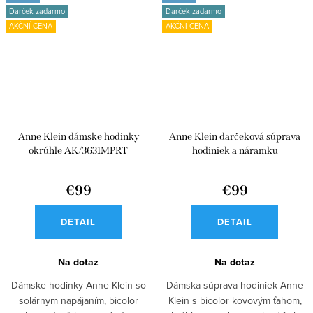
Darček zadarmo
Darček zadarmo
AKČNÍ CENA
AKČNÍ CENA
Anne Klein dámske hodinky
Anne Klein darčeková súprava
okrúhle AK/3631MPRT
hodiniek a náramku
AK/3620GNST
€99
€99
DETAIL
DETAIL
Na dotaz
Na dotaz
Dámske hodinky Anne Klein so
Dámska súprava hodiniek Anne
solárnym napájaním, bicolor
Klein s bicolor kovovým ťahom,