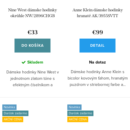
Nine West dámske hodinky
Anne Klein dámske hodinky
okrúhle NW/2896CHGB
hranaté AK/3955SVTT
€33
€99
DO KOŠÍKA
DETAIL
Skladem
Na dotaz
Dámske hodinky Anne Klein s
Dámske hodinky Nine West v
bicolor kovovým ťahom, hranatým
jednotnom zlatom tóne s
puzdrom v striebornej farbe a...
efektným číselníkom a
elegantným kovovým ťahom.
Novinka
Novinka
Darček zadarmo
Darček zadarmo
AKČNÍ CENA
AKČNÍ CENA