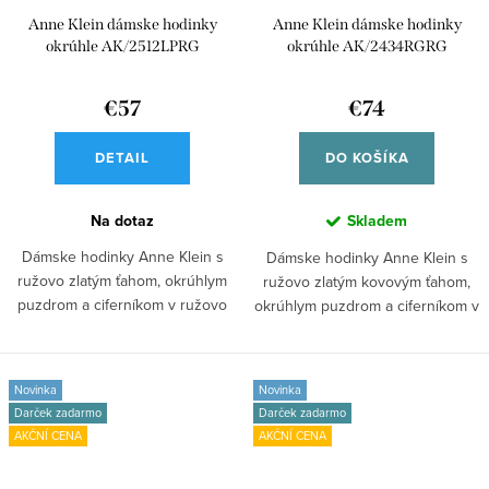
Anne Klein dámske hodinky
Anne Klein dámske hodinky
okrúhle AK/2512LPRG
okrúhle AK/2434RGRG
€57
€74
DETAIL
DO KOŠÍKA
Na dotaz
Skladem
Dámske hodinky Anne Klein s
Dámske hodinky Anne Klein s
ružovo zlatým ťahom, okrúhlym
ružovo zlatým kovovým ťahom,
puzdrom a ciferníkom v ružovo
okrúhlym puzdrom a ciferníkom v
zlatej...
ružovo...
Novinka
Novinka
Darček zadarmo
Darček zadarmo
AKČNÍ CENA
AKČNÍ CENA