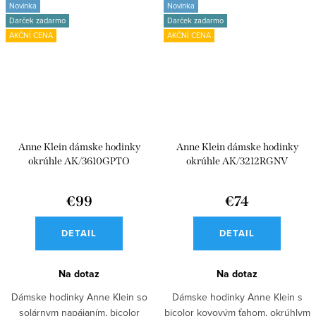
Novinka
Novinka
Darček zadarmo
Darček zadarmo
AKČNÍ CENA
AKČNÍ CENA
Anne Klein dámske hodinky
Anne Klein dámske hodinky
okrúhle AK/3610GPTO
okrúhle AK/3212RGNV
€99
€74
DETAIL
DETAIL
Na dotaz
Na dotaz
Dámske hodinky Anne Klein so
Dámske hodinky Anne Klein s
solárnym napájaním, bicolor
bicolor kovovým ťahom, okrúhlym