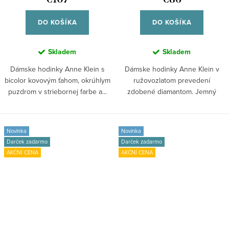
DO KOŠÍKA
DO KOŠÍKA
Skladem
Skladem
Dámske hodinky Anne Klein s
Dámske hodinky Anne Klein v
bicolor kovovým ťahom, okrúhlym
ružovozlatom prevedení
puzdrom v striebornej farbe a...
zdobené diamantom. Jemný
model s nádychom luxusu.
Novinka
Novinka
Darček zadarmo
Darček zadarmo
AKČNÍ CENA
AKČNÍ CENA