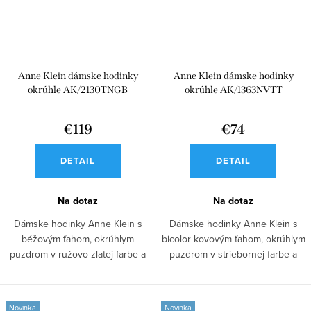
Anne Klein dámske hodinky
Anne Klein dámske hodinky
okrúhle AK/2130TNGB
okrúhle AK/1363NVTT
€119
€74
DETAIL
DETAIL
Na dotaz
Na dotaz
Dámske hodinky Anne Klein s
Dámske hodinky Anne Klein s
béžovým ťahom, okrúhlym
bicolor kovovým ťahom, okrúhlym
puzdrom v ružovo zlatej farbe a
puzdrom v striebornej farbe a
ladiacim...
modrým...
Novinka
Novinka