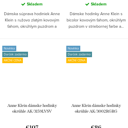
Skladem
Skladem
Dámska súprava hodiniek Anne
Dámske hodinky Anne Klein s
Klein s ružovo zlatým kovovým
bicolor kovovým ťahom, okrúhlym
ťahom, okrúhlym puzdrom a
puzdrom v striebornej farbe a...
číselníkom s...
Novinka
Novinka
Darček zadarmo
Darček zadarmo
AKČNÍ CENA
AKČNÍ CENA
Anne Klein dámske hodinky
Anne Klein dámske hodinky
okrúhle AK/3159LVSV
okrúhle AK/3002RGRG
€107
€86