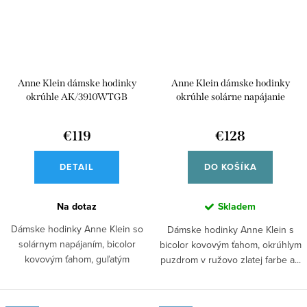
Anne Klein dámske hodinky
Anne Klein dámske hodinky
okrúhle AK/3910WTGB
okrúhle solárne napájanie
AK/3844NVRG
€119
€128
DETAIL
DO KOŠÍKA
Na dotaz
Skladem
Dámske hodinky Anne Klein so
Dámske hodinky Anne Klein s
solárnym napájaním, bicolor
bicolor kovovým ťahom, okrúhlym
kovovým ťahom, guľatým
puzdrom v ružovo zlatej farbe a...
puzdrom v bielej...