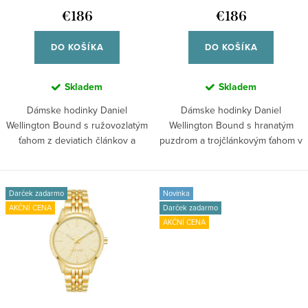
k
u
€186
€186
t
k
o
DO KOŠÍKA
DO KOŠÍKA
t
v
o
Skladem
Skladem
v
Dámske hodinky Daniel
Dámske hodinky Daniel
Wellington Bound s ružovozlatým
Wellington Bound s hranatým
ťahom z deviatich článkov a
puzdrom a trojčlánkovým ťahom v
hranatým...
ružovozlatej...
Darček zadarmo
Novinka
AKČNÍ CENA
Darček zadarmo
AKČNÍ CENA