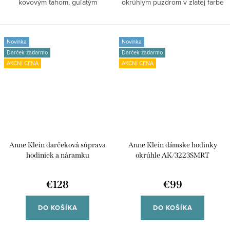
kovovým ťahom, guľatým
okrúhlym puzdrom v zlatej farbe
puzdrom v ružovo...
a...
Novinka
Novinka
Darček zadarmo
Darček zadarmo
AKČNÍ CENA
AKČNÍ CENA
Anne Klein darčeková súprava
Anne Klein dámske hodinky
hodiniek a náramku
okrúhle AK/3223SMRT
AK/3552RGST
€128
€99
DO KOŠÍKA
DO KOŠÍKA