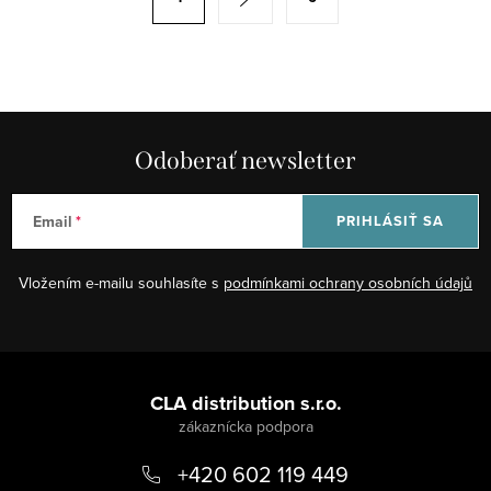
d
t
a
r
c
á
i
n
e
k
p
Odoberať newsletter
o
r
v
v
a
Email
PRIHLÁSIŤ SA
k
n
y
i
Vložením e-mailu souhlasíte s
podmínkami ochrany osobních údajů
v
e
ý
p
Z
i
á
CLA distribution s.r.o.
s
p
u
+420 602 119 449
ä