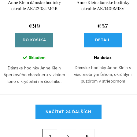
Anne Klein dámske hodinky
Anne Klein dámske hodinky
okrúhle AK/2208TMGB
okrúhle AK/1409MISV
€99
€57
DO KOŠÍKA
DETAIL
Skladem
Na dotaz
Dámske hodinky Anne Klein s
Dámske hodinky Anne Klein
viacfarebným ťahom, okrúhlym
šperkového charakteru v zlatom
puzdrom v striebornom
tóne s kryštálmi na číselníku.
prevedení a modrým...
Elegantný...
O
NAČÍTAŤ 24 ĎALŠÍCH
v
l
á
S
1
6