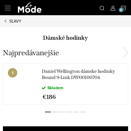
Prejsť
N
na
obsah
SĽAVY
K
Dámské hodinky
Najpredávanejšie
Daniel Wellington dámske hodinky
Bound 9-Link DW00100704
Skladem
€186