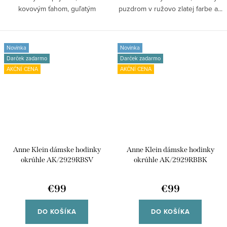
kovovým ťahom, guľatým
puzdrom v ružovo zlatej farbe a...
puzdrom v zlatej...
Novinka
Novinka
Darček zadarmo
Darček zadarmo
AKČNÍ CENA
AKČNÍ CENA
Anne Klein dámske hodinky
Anne Klein dámske hodinky
okrúhle AK/2929RBSV
okrúhle AK/2929RBBK
€99
€99
DO KOŠÍKA
DO KOŠÍKA