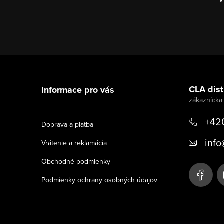
Z
á
CLA distr
Informace pro vás
p
ä
+42
Doprava a platba
t
info
Vrátenie a reklamácia
i
Obchodné podmienky
e
Podmienky ochrany osobných údajov