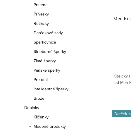
p
Prstene
o
r
Prívesky
d
Men Rock
o
Retiazky
u
Darčekové sady
d
k
Šperkovnice
u
Strieborné šperky
t
k
Zlaté šperky
o
t
Pánské šperky
v
Klasický 
o
Pre deti
od Men R
Inteligentné šperky
v
Brože
Doplnky
Darček 
Klíčenky
Medené produkty