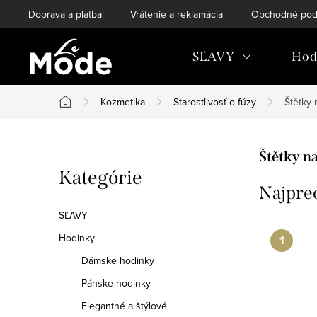
Prejsť
Doprava a platba
Vrátenie a reklamácia
Obchodné pod
na
obsah
SĽAVY
Hod
Kozmetika
Starostlivosť o fúzy
Štětky 
Domov
B
Štětky na
Preskočiť
Kategórie
o
Najpre
kategórie
č
SĽAVY
n
Hodinky
Dámske hodinky
ý
Pánske hodinky
p
Elegantné a štýlové