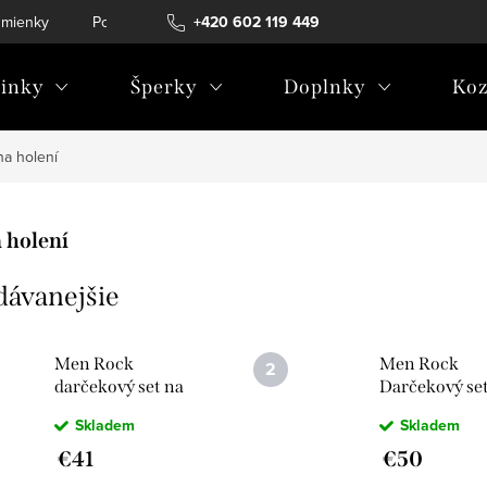
mienky
Podmienky ochrany osobných údajov
+420 602 119 449
inky
Šperky
Doplnky
Koz
na holení
 holení
dávanejšie
Men Rock
Men Rock
darčekový set na
Darčekový se
klasické holenie
holenie - Sicíl
Skladem
Skladem
300257
limetka
€41
€50