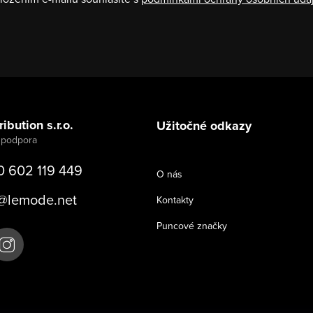
ibution s.r.o.
Užitočné odkazy
0 602 119 449
O nás
@
lemode.net
Kontakty
Puncové značky