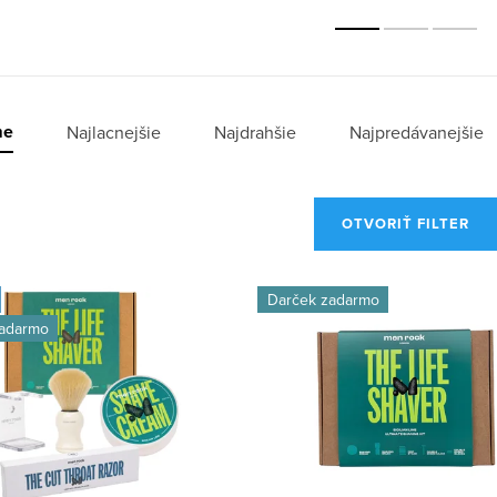
me
Najlacnejšie
Najdrahšie
Najpredávanejšie
OTVORIŤ FILTER
Darček zadarmo
zadarmo