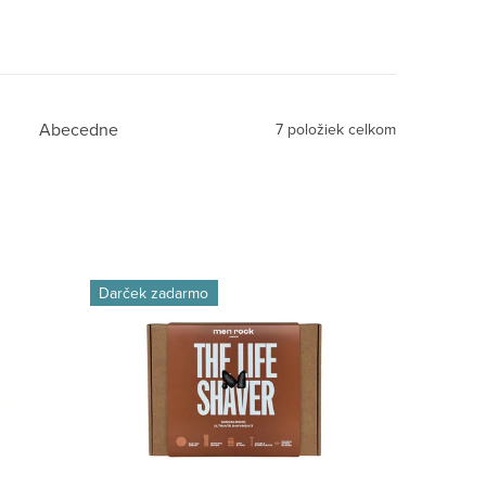
Abecedne
7
položiek celkom
Darček zadarmo