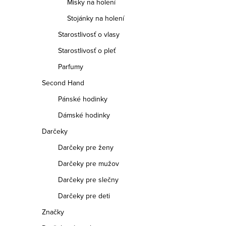
Misky na holení
Stojánky na holení
Starostlivosť o vlasy
Starostlivosť o pleť
Parfumy
Second Hand
Pánské hodinky
O
Dámské hodinky
v
Darčeky
l
Darčeky pre ženy
á
Darčeky pre mužov
d
Darčeky pre slečny
a
Darčeky pre deti
c
Značky