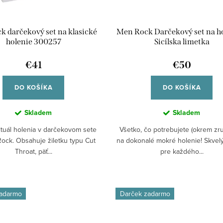
 darčekový set na klasické
Men Rock Darčekový set na ho
holenie 300257
Sicílska limetka
€41
€50
DO KOŠÍKA
DO KOŠÍKA
Skladem
Skladem
rituál holenia v darčekovom sete
Všetko, čo potrebujete (okrem zru
ock. Obsahuje žiletku typu Cut
na dokonalé mokré holenie! Skvel
Throat, päť...
pre každého...
zadarmo
Darček zadarmo