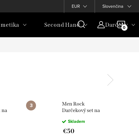
EUR
Slovenčina
NÁKU
metika
Second Hand
Darčeky
KOŠÍ
Men Rock
t na
Darčekový set na
ska
holenie -
Skladem
Santalové drevo
€50