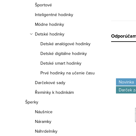
a
Športové
n
Inteligentné hodinky
e
Módne hodinky
Detské hodinky
R
Odporúča
l
Detské analógové hodinky
a
Detské digitálne hodinky
d
Detské smart hodinky
e
Prvé hodinky na učenie času
V
Novinka
Darčekové sady
n
ý
Darček 
Řemínky k hodinkám
i
p
Šperky
e
i
Náušnice
p
Náramky
s
r
Náhrdelníky