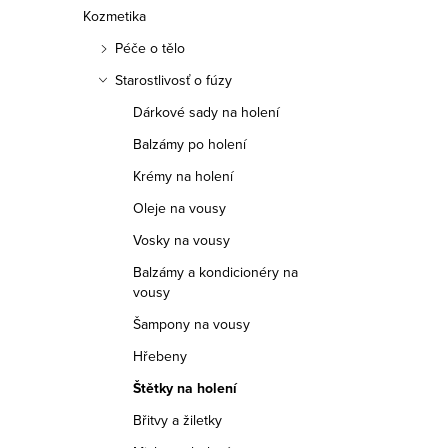
Kozmetika
Péče o tělo
Starostlivosť o fúzy
Dárkové sady na holení
Balzámy po holení
Krémy na holení
Oleje na vousy
Vosky na vousy
Balzámy a kondicionéry na
vousy
Šampony na vousy
Hřebeny
Štětky na holení
Břitvy a žiletky