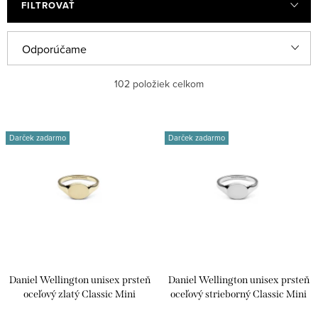
FILTROVAŤ
R
Odporúčame
a
Najlacnejšie
102
položiek celkom
d
e
Najdrahšie
V
n
Darček zadarmo
Darček zadarmo
ý
Najpredávanejšie
i
p
e
Abecedne
i
p
s
r
p
o
r
d
Daniel Wellington unisex prsteň
Daniel Wellington unisex prsteň
o
u
oceľový zlatý Classic Mini
oceľový strieborný Classic Mini
d