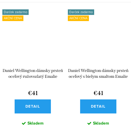
Darček zadarmo
Darček zadarmo
AKČNÍ CENA
AKČNÍ CENA
Daniel Wellington dámsky prsteň
Daniel Wellington dámsky prsteň
oceľový ružovozlatý Emalie
oceľový s bielym smaltom Emalie
€41
€41
DETAIL
DETAIL
Skladem
Skladem