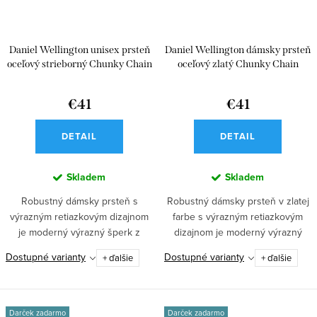
Daniel Wellington unisex prsteň
Daniel Wellington dámsky prsteň
oceľový strieborný Chunky Chain
oceľový zlatý Chunky Chain
€41
€41
DETAIL
DETAIL
Skladem
Skladem
Robustný dámsky prsteň s
Robustný dámsky prsteň v zlatej
výrazným retiazkovým dizajnom
farbe s výrazným retiazkovým
je moderný výrazný šperk z
dizajnom je moderný výrazný
nehrdzavejúcej...
šperk z...
Dostupné varianty
Dostupné varianty
+ ďalšie
+ ďalšie
Darček zadarmo
Darček zadarmo