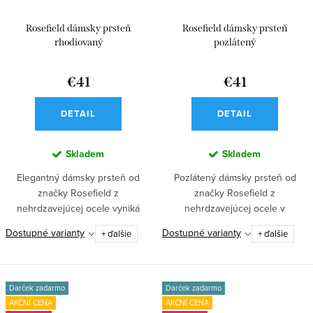
Rosefield dámsky prsteň
Rosefield dámsky prsteň
rhodiovaný
pozlátený
€41
€41
DETAIL
DETAIL
Skladem
Skladem
Elegantný dámsky prsteň od
Pozlátený dámsky prsteň od
značky Rosefield z
značky Rosefield z
nehrdzavejúcej ocele vyniká
nehrdzavejúcej ocele v
organickým, plynule...
organickom, plynulo...
Dostupné varianty
Dostupné varianty
+ ďalšie
+ ďalšie
Darček zadarmo
Darček zadarmo
AKČNÍ CENA
AKČNÍ CENA