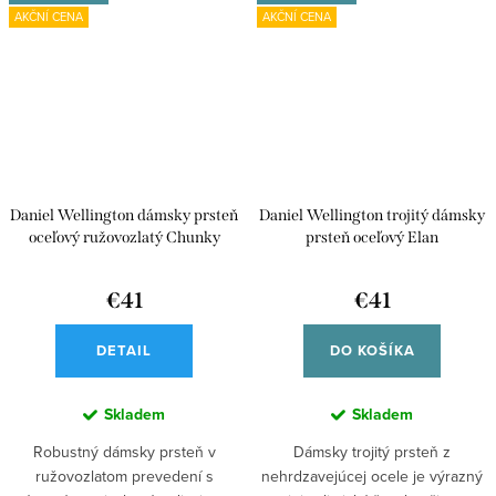
AKČNÍ CENA
AKČNÍ CENA
Daniel Wellington dámsky prsteň
Daniel Wellington trojitý dámsky
oceľový ružovozlatý Chunky
prsteň oceľový Elan
Chain
DW00400137
€41
€41
DETAIL
DO KOŠÍKA
Skladem
Skladem
Robustný dámsky prsteň v
Dámsky trojitý prsteň z
ružovozlatom prevedení s
nehrdzavejúcej ocele je výrazný