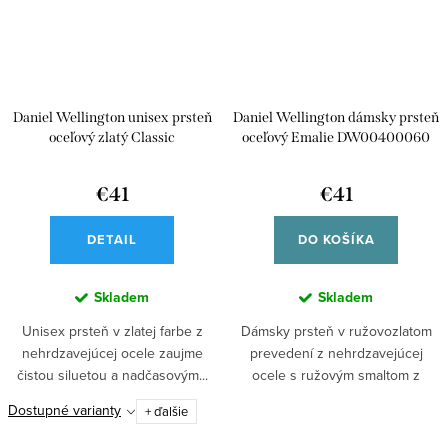
Daniel Wellington unisex prsteň
Daniel Wellington dámsky prsteň
oceľový zlatý Classic
oceľový Emalie DW00400060
€41
€41
DETAIL
DO KOŠÍKA
Skladem
Skladem
Unisex prsteň v zlatej farbe z
Dámsky prsteň v ružovozlatom
nehrdzavejúcej ocele zaujme
prevedení z nehrdzavejúcej
čistou siluetou a nadčasovým...
ocele s ružovým smaltom z
kolekcie Emalie...
Dostupné varianty
+ ďalšie