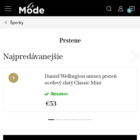
Prejsť
N
na
obsah
Šperky
K
Prstene
Najpredávanejšie
Daniel Wellington unisex prsteň
oceľový zlatý Classic Mini
Skladem
€53