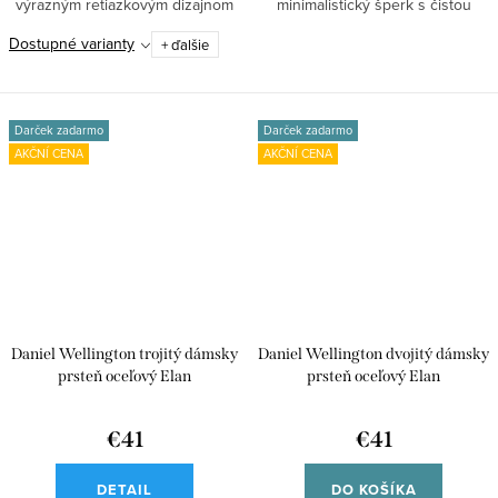
výrazným retiazkovým dizajnom
minimalistický šperk s čistou
je moderný...
líniou a...
Dostupné varianty
+ ďalšie
Darček zadarmo
Darček zadarmo
AKČNÍ CENA
AKČNÍ CENA
Daniel Wellington trojitý dámsky
Daniel Wellington dvojitý dámsky
prsteň oceľový Elan
prsteň oceľový Elan
DW00400125
€41
€41
DETAIL
DO KOŠÍKA