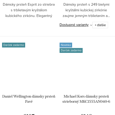
Dámsky prsteň Esprit zo striebra
Dámsky prsteň s 249 bielymi
s trblietavým kryštálom
kryštálmi kubickej zirkónie
kubického zirkónu. Elegantný
zaujme jemným trblietaním a...
šperk na...
Dostupné varianty
+ ďalšie
Darček zadarmo
Novinka
Darček zadarmo
Daniel Wellington dámsky prsteň
Michael Kors dámsky prsteň
Pavé
strieborný MKC1555AN040-6