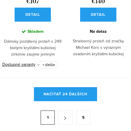
€107
€140
DETAIL
DETAIL
Skladem
Na dotaz
Strieborný prsteň od značky
Dámsky pozlátený prsteň s 249
Michael Kors s výrazným
bielymi kryštálmi kubickej
osadením kryštálmi kubickej
zirkónie zaujme jemným
zirkónie a...
trblietaním a...
Dostupné varianty
+ ďalšie
O
NAČÍTAŤ 24 ĎALŠÍCH
v
l
á
S
1
5
d
t
a
r