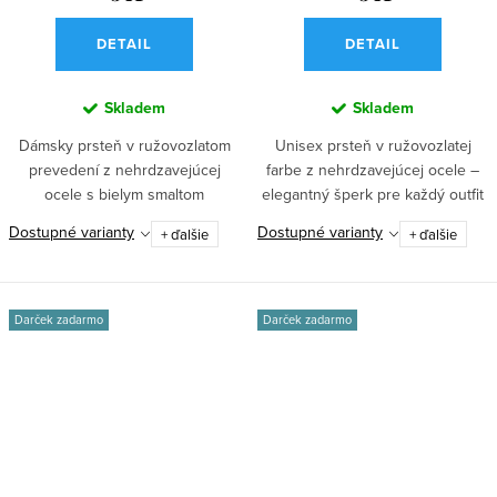
DETAIL
DETAIL
Skladem
Skladem
Dámsky prsteň v ružovozlatom
Unisex prsteň v ružovozlatej
prevedení z nehrdzavejúcej
farbe z nehrdzavejúcej ocele –
ocele s bielym smaltom
elegantný šperk pre každý outfit
predstavuje...
od...
Dostupné varianty
Dostupné varianty
+ ďalšie
+ ďalšie
Darček zadarmo
Darček zadarmo