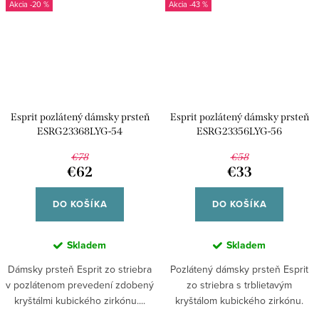
-20 %
-43 %
Esprit pozlátený dámsky prsteň
Esprit pozlátený dámsky prsteň
ESRG23368LYG-54
ESRG23356LYG-56
€78
€58
€62
€33
DO KOŠÍKA
DO KOŠÍKA
Skladem
Skladem
Dámsky prsteň Esprit zo striebra
Pozlátený dámsky prsteň Esprit
v pozlátenom prevedení zdobený
zo striebra s trblietavým
kryštálmi kubického zirkónu....
kryštálom kubického zirkónu.
Elegantný...