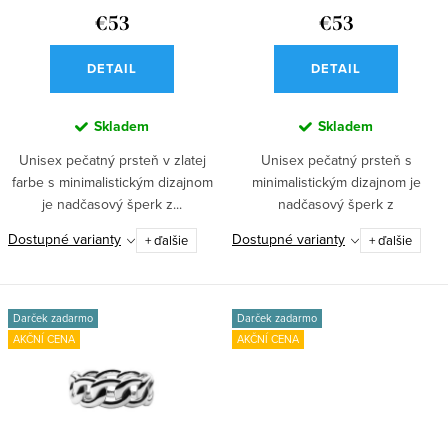
k
u
€53
€53
t
k
o
DETAIL
DETAIL
t
v
o
Skladem
Skladem
v
Unisex pečatný prsteň v zlatej
Unisex pečatný prsteň s
farbe s minimalistickým dizajnom
minimalistickým dizajnom je
je nadčasový šperk z...
nadčasový šperk z
nehrdzavejúcej ocele....
Dostupné varianty
Dostupné varianty
+ ďalšie
+ ďalšie
Darček zadarmo
Darček zadarmo
AKČNÍ CENA
AKČNÍ CENA