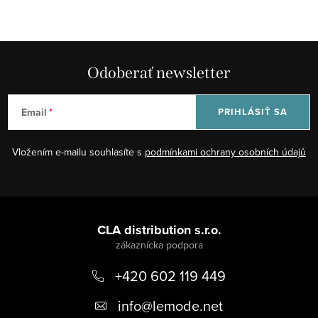
c
á
i
n
e
k
p
Odoberať newsletter
o
r
v
v
a
Email
PRIHLÁSIŤ SA
k
n
y
i
Vložením e-mailu souhlasíte s
podmínkami ochrany osobních údajů
v
e
ý
p
Z
i
á
CLA distribution s.r.o.
s
p
u
+420 602 119 449
ä
t
info
@
lemode.net