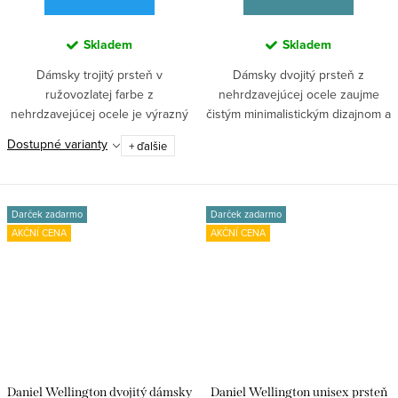
Skladem
Skladem
Dámsky trojitý prsteň v
Dámsky dvojitý prsteň z
ružovozlatej farbe z
nehrdzavejúcej ocele zaujme
nehrdzavejúcej ocele je výrazný
čistým minimalistickým dizajnom a
minimalistický šperk...
elegantnou...
Dostupné varianty
+ ďalšie
Darček zadarmo
Darček zadarmo
AKČNÍ CENA
AKČNÍ CENA
Daniel Wellington dvojitý dámsky
Daniel Wellington unisex prsteň