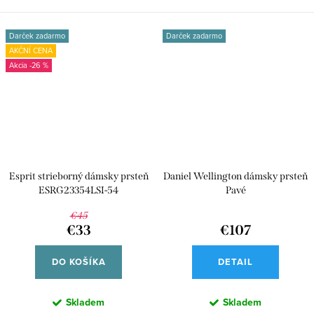
Darček zadarmo
Darček zadarmo
AKČNÍ CENA
-26 %
Esprit strieborný dámsky prsteň
Daniel Wellington dámsky prsteň
ESRG23354LSI-54
Pavé
€45
€33
€107
DO KOŠÍKA
DETAIL
Skladem
Skladem