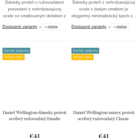
Dámsky prsteň v ružovozlatom
Dámsky prsteň z nehrdzavejúcej
prevedení z nehrdzavejúcej
ocele s bielym smaltom je
ocele so smaltovaným detailom z
elegantný minimalistický šperk z...
kolekcie...
Dostupné varianty
Dostupné varianty
+ ďalšie
+ ďalšie
Darček zadarmo
Darček zadarmo
AKČNÍ CENA
AKČNÍ CENA
Daniel Wellington dámsky prsteň
Daniel Wellington unisex prsteň
oceľový ružovozlatý Emalie
oceľový ružovozlatý Classic
€41
€41