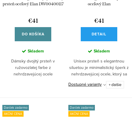
prsteň oceľový Elan DW00400117
oceľový Elan
€41
€41
DO KOŠÍKA
DETAIL
Skladem
Skladem
Dámsky dvojitý prsteň v
Unisex prsteň s elegantnou
ružovozlatej farbe z
siluetou je minimalistický šperk z
nehrdzavejúcej ocele
nehrdzavejúcej ocele, ktorý sa
predstavuje elegantný...
hodí...
Dostupné varianty
+ ďalšie
Darček zadarmo
Darček zadarmo
AKČNÍ CENA
AKČNÍ CENA