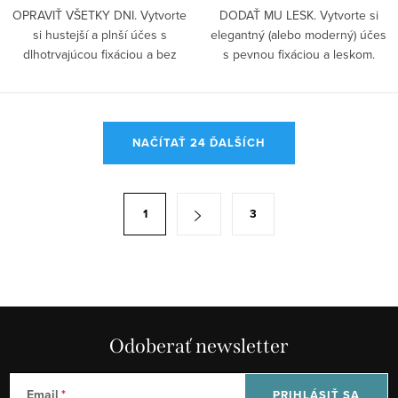
OPRAVIŤ VŠETKY DNI. Vytvorte
DODAŤ MU LESK. Vytvorte si
si hustejší a plnší účes s
elegantný (alebo moderný) účes
dlhotrvajúcou fixáciou a bez
s pevnou fixáciou a leskom.
lesku....
Dodajte...
O
NAČÍTAŤ 24 ĎALŠÍCH
v
l
á
S
1
3
d
t
a
r
c
á
i
n
e
k
p
Odoberať newsletter
o
r
v
v
a
Email
PRIHLÁSIŤ SA