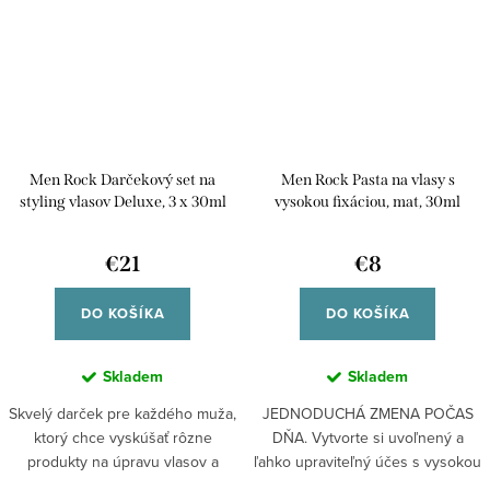
Men Rock Darčekový set na
Men Rock Pasta na vlasy s
styling vlasov Deluxe, 3 x 30ml
vysokou fixáciou, mat, 30ml
€21
€8
DO KOŠÍKA
DO KOŠÍKA
Skladem
Skladem
Skvelý darček pre každého muža,
JEDNODUCHÁ ZMENA POČAS
ktorý chce vyskúšať rôzne
DŇA. Vytvorte si uvoľnený a
produkty na úpravu vlasov a
ľahko upraviteľný účes s vysokou
objaviť...
fixáciou a...