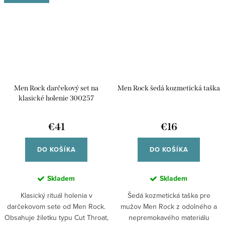
Men Rock darčekový set na
Men Rock šedá kozmetická taška
klasické holenie 300257
€41
€16
DO KOŠÍKA
DO KOŠÍKA
Skladem
Skladem
Klasický rituál holenia v
Šedá kozmetická taška pre
darčekovom sete od Men Rock.
mužov Men Rock z odolného a
Obsahuje žiletku typu Cut Throat,
nepremokavého materiálu