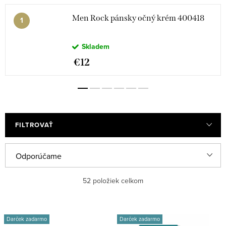
Men Rock pánsky očný krém 400418
Skladem
€12
FILTROVAŤ
R
Odporúčame
a
Najlacnejšie
52
položiek celkom
d
e
Najdrahšie
V
n
Darček zadarmo
Darček zadarmo