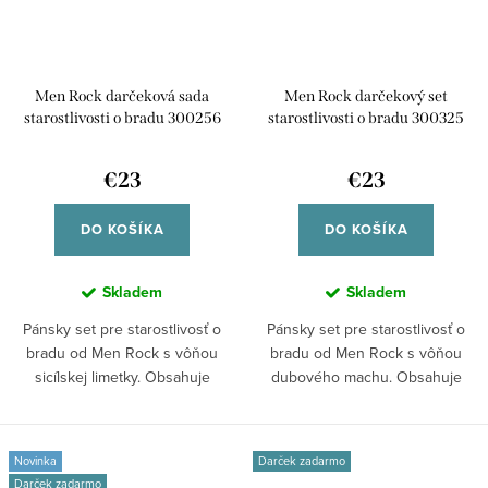
Men Rock darčeková sada
Men Rock darčekový set
starostlivosti o bradu 300256
starostlivosti o bradu 300325
€23
€23
DO KOŠÍKA
DO KOŠÍKA
Skladem
Skladem
Pánsky set pre starostlivosť o
Pánsky set pre starostlivosť o
bradu od Men Rock s vôňou
bradu od Men Rock s vôňou
sicílskej limetky. Obsahuje
dubového machu. Obsahuje
umývací gél...
umývací gél a...
Novinka
Darček zadarmo
Darček zadarmo