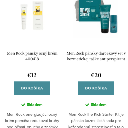
ý
Najpredávanejšie
i
p
e
Abecedne
i
p
s
r
p
o
r
d
Men Rock pánsky očný krém
Men Rock pánsky darčekový set v
o
u
400418
kozmetickej taške antiperspirant
d
a šampón na vlasy a telo 300265
k
u
€12
€20
t
k
o
DO KOŠÍKA
DO KOŠÍKA
t
v
o
Skladem
Skladem
v
Men Rock energizujúci očný
Men RockThe Kick Starter Kit je
krém pomáha redukovať kruhy
pánska kozmetická sada pre
pod očami, opuchy a známky
každodennú starostlivosť o telo