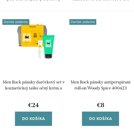
únavy....
a...
Darček zadarmo
Darček zadarmo
Men Rock pánsky darčekový set v
Men Rock pánsky antiperspirant
kozmetickej taške očný krém a
roll-on Woody Spice 400423
čistiaci gél 300264
€24
€8
DO KOŠÍKA
DO KOŠÍKA