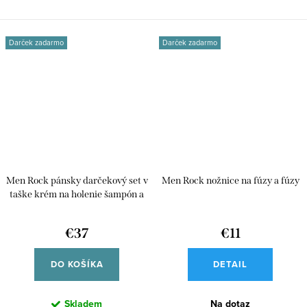
päť...
vhodná na cesty aj...
Darček zadarmo
Darček zadarmo
Men Rock pánsky darčekový set v
Men Rock nožnice na fúzy a fúzy
taške krém na holenie šampón a
balzam na holenie 300327
€37
€11
DO KOŠÍKA
DETAIL
Skladem
Na dotaz