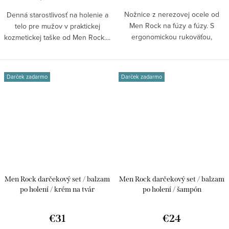
Nožnice z nerezovej ocele od
Denná starostlivosť na holenie a
Men Rock na fúzy a fúzy. S
telo pre mužov v praktickej
ergonomickou rukoväťou,
kozmetickej taške od Men Rock....
vyrobenou z...
Darček zadarmo
Darček zadarmo
Men Rock darčekový set / balzam
Men Rock darčekový set / balzam
po holení / krém na tvár
po holení / šampón
€31
€24