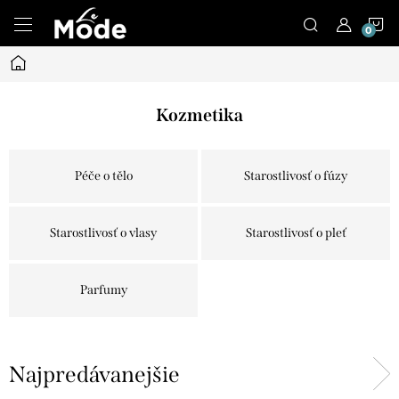
Prejsť
N
na
obsah
Domov
K
Kozmetika
Péče o tělo
Starostlivosť o fúzy
Starostlivosť o vlasy
Starostlivosť o pleť
Parfumy
Najpredávanejšie