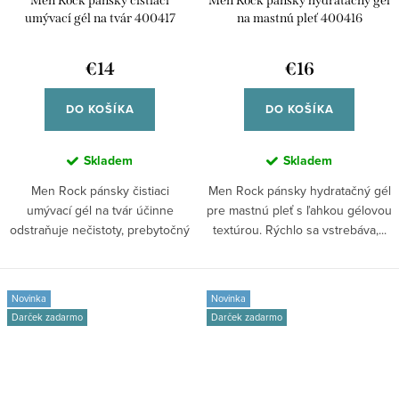
Men Rock pánsky čistiaci
Men Rock pánsky hydratačný gél
umývací gél na tvár 400417
na mastnú pleť 400416
€14
€16
DO KOŠÍKA
DO KOŠÍKA
Skladem
Skladem
Men Rock pánsky čistiaci
Men Rock pánsky hydratačný gél
umývací gél na tvár účinne
pre mastnú pleť s ľahkou gélovou
odstraňuje nečistoty, prebytočný
textúrou. Rýchlo sa vstrebáva,...
maz a zvyšky...
Novinka
Novinka
Darček zadarmo
Darček zadarmo