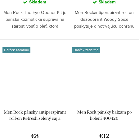
Skladem
Skladem
Men Rock The Eye Opener Kit je
Men Rockantiperspirant roll-on
pánska kozmetická súprava na
dezodorant Woody Spice
starostlivosť o pleť, ktorá
poskytuje dlhotrvajúcu ochranu
obsahuje...
proti...
Darček zadarmo
Darček zadarmo
Men Rock pánsky antiperspirant
Men Rock pánsky balzam po
roll-on Refresh zelený čaj a
holení 400420
limetka 400422
€8
€12