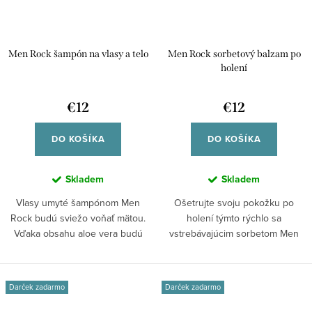
Men Rock šampón na vlasy a telo
Men Rock sorbetový balzam po
holení
€12
€12
DO KOŠÍKA
DO KOŠÍKA
Skladem
Skladem
Vlasy umyté šampónom Men
Ošetrujte svoju pokožku po
Rock budú sviežo voňať mätou.
holení týmto rýchlo sa
Vďaka obsahu aloe vera budú
vstrebávajúcim sorbetom Men
vlasy aj...
Rock, ktorý chráni...
Darček zadarmo
Darček zadarmo