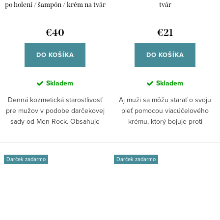
po holení / šampón / krém na tvár
tvár
€40
€21
DO KOŠÍKA
DO KOŠÍKA
Skladem
Skladem
Denná kozmetická starostlivosť
Aj muži sa môžu starať o svoju
pre mužov v podobe darčekovej
pleť pomocou viacúčelového
sady od Men Rock. Obsahuje
krému, ktorý bojuje proti
sorbet po...
známkam...
Darček zadarmo
Darček zadarmo