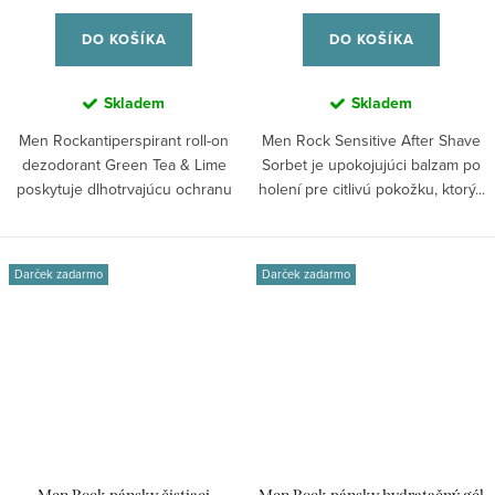
DO KOŠÍKA
DO KOŠÍKA
Skladem
Skladem
Men Rockantiperspirant roll-on
Men Rock Sensitive After Shave
dezodorant Green Tea & Lime
Sorbet je upokojujúci balzam po
poskytuje dlhotrvajúcu ochranu
holení pre citlivú pokožku, ktorý...
proti...
Darček zadarmo
Darček zadarmo