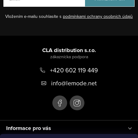
k
n
y
i
Vložením e-mailu souhlasíte s
podmínkami ochrany osobních údajů
v
e
ý
p
Z
i
á
CLA distribution s.r.o.
s
p
u
+420 602 119 449
ä
t
info
@
lemode.net
i
e
Informace pro vás