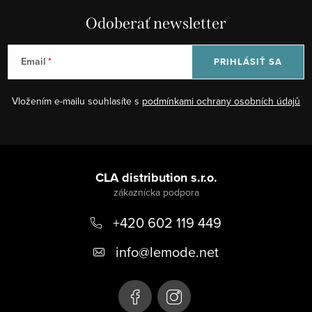
d
Odoberať newsletter
a
c
Email
PRIHLÁSIŤ SA
i
e
Vložením e-mailu souhlasíte s
podmínkami ochrany osobních údajů
p
r
v
Z
k
á
CLA distribution s.r.o.
y
v
p
ý
+420 602 119 449
ä
p
t
info
@
lemode.net
i
i
s
u
e