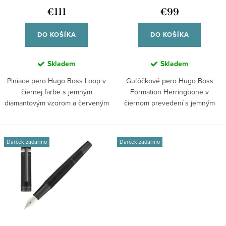
k
HSW3672A
u
€111
€99
t
k
o
DO KOŠÍKA
DO KOŠÍKA
t
v
o
Skladem
Skladem
v
Plniace pero Hugo Boss Loop v
Guľôčkové pero Hugo Boss
čiernej farbe s jemným
Formation Herringbone v
diamantovým vzorom a červeným
čiernom prevedení s jemným
akcentom....
vzorom rybej kosti a...
Darček zadarmo
Darček zadarmo