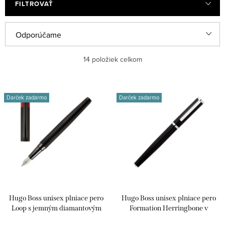
FILTROVAŤ
R
Odporúčame
a
Najlacnejšie
14
položiek celkom
d
e
Najdrahšie
V
n
Darček zadarmo
Darček zadarmo
ý
Najpredávanejšie
i
p
e
Abecedne
i
p
s
r
p
o
r
d
Hugo Boss unisex plniace pero
Hugo Boss unisex plniace pero
o
u
Loop s jemným diamantovým
Formation Herringbone v
d
vzorom a v čiernej farbe
chrómovom prevedení HSI1062B