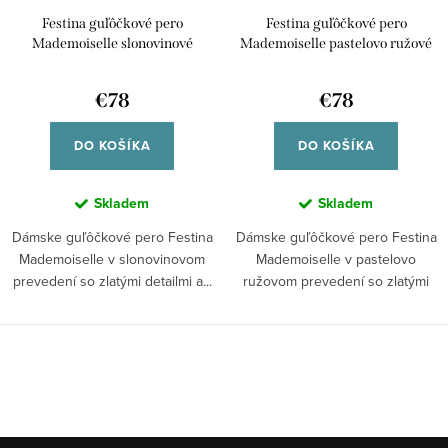
Festina guľôčkové pero
Festina guľôčkové pero
Mademoiselle slonovinové
Mademoiselle pastelovo ružové
FSC2224G
FSC2224Q
€78
€78
DO KOŠÍKA
DO KOŠÍKA
Skladem
Skladem
Dámske guľôčkové pero Festina
Dámske guľôčkové pero Festina
Mademoiselle v slonovinovom
Mademoiselle v pastelovo
prevedení so zlatými detailmi a...
ružovom prevedení so zlatými
detailmi a...
O
v
l
á