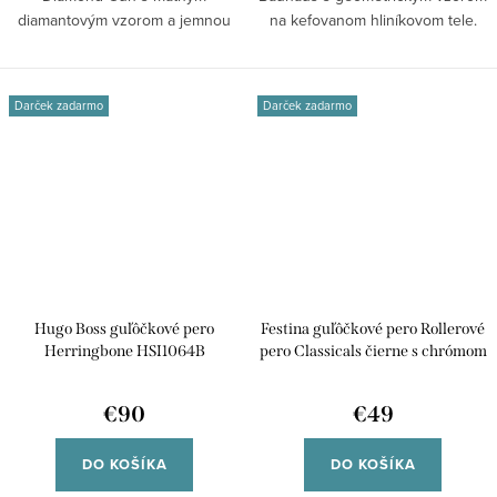
diamantovým vzorom a jemnou
na kefovanom hliníkovom tele.
soft-touch...
Moderná...
Darček zadarmo
Darček zadarmo
Hugo Boss guľôčkové pero
Festina guľôčkové pero Rollerové
Herringbone HSI1064B
pero Classicals čierne s chrómom
FSN1965A
€90
€49
DO KOŠÍKA
DO KOŠÍKA