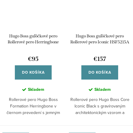
Hugo Boss guľôčkové pero
Hugo Boss guľôčkové pero
Rollerové pero Herringbone
Rollerové pero Iconic HSF5215A
HSI1065B
€95
€157
DO KOŠÍKA
DO KOŠÍKA
Skladem
Skladem
Rollerové pero Hugo Boss
Rollerové pero Hugo Boss Core
Formation Herringbone v
Iconic Black s gravírovaným
čiernom prevedení s jemným
architektonickým vzorom a
vzorom rybej kosti a...
ikonickým...