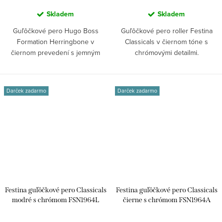
Skladem
Skladem
Guľôčkové pero Hugo Boss
Guľôčkové pero roller Festina
Formation Herringbone v
Classicals v čiernom tóne s
čiernom prevedení s jemným
chrómovými detailmi.
vzorom inšpirovaným...
Prepracované...
Darček zadarmo
Darček zadarmo
Festina guľôčkové pero Classicals
Festina guľôčkové pero Classicals
modré s chrómom FSN1964L
čierne s chrómom FSN1964A