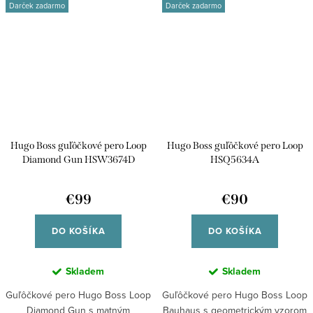
Darček zadarmo
Darček zadarmo
Hugo Boss guľôčkové pero Loop
Hugo Boss guľôčkové pero Loop
Diamond Gun HSW3674D
HSQ5634A
€99
€90
DO KOŠÍKA
DO KOŠÍKA
Skladem
Skladem
Guľôčkové pero Hugo Boss Loop
Guľôčkové pero Hugo Boss Loop
Diamond Gun s matným
Bauhaus s geometrickým vzorom