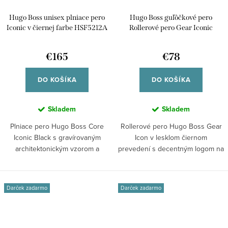
Hugo Boss unisex plniace pero
Hugo Boss guľôčkové pero
Iconic v čiernej farbe HSF5212A
Rollerové pero Gear Iconic
HSN2545A
€165
€78
DO KOŠÍKA
DO KOŠÍKA
Skladem
Skladem
Plniace pero Hugo Boss Core
Rollerové pero Hugo Boss Gear
Iconic Black s gravírovaným
Icon v lesklom čiernom
architektonickým vzorom a
prevedení s decentným logom na
ikonickým...
prstenci....
Darček zadarmo
Darček zadarmo