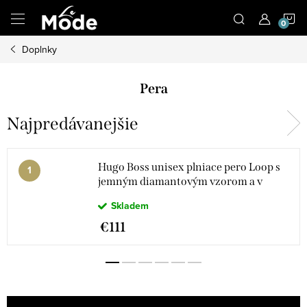
Prejsť
N
na
obsah
Doplnky
K
Pera
Najpredávanejšie
Hugo Boss unisex plniace pero Loop s
jemným diamantovým vzorom a v
čiernej farbe HSW3672A
Skladem
€111