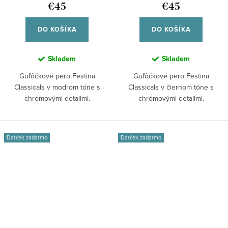
€45
€45
DO KOŠÍKA
DO KOŠÍKA
Skladem
Skladem
Guľôčkové pero Festina
Guľôčkové pero Festina
Classicals v modrom tóne s
Classicals v čiernom tóne s
chrómovými detailmi.
chrómovými detailmi.
Prepracované prevedenie,...
Prepracované prevedenie,...
Darček zadarmo
Darček zadarmo