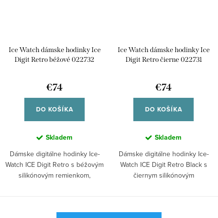
Ice Watch dámske hodinky Ice
Ice Watch dámske hodinky Ice
Digit Retro béžové 022732
Digit Retro čierne 022731
€74
€74
DO KOŠÍKA
DO KOŠÍKA
Skladem
Skladem
Dámske digitálne hodinky Ice-
Dámske digitálne hodinky Ice-
Watch ICE Digit Retro s béžovým
Watch ICE Digit Retro Black s
silikónovým remienkom,
čiernym silikónovým
hranatým...
remienkom,...
O