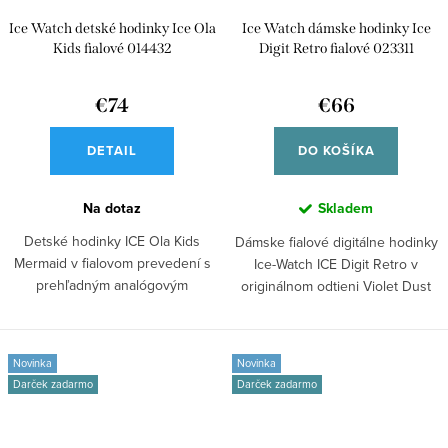
Ice Watch detské hodinky Ice Ola
Ice Watch dámske hodinky Ice
Kids fialové 014432
Digit Retro fialové 023311
€74
€66
DETAIL
DO KOŠÍKA
Na dotaz
Skladem
Detské hodinky ICE Ola Kids
Dámske fialové digitálne hodinky
Mermaid v fialovom prevedení s
Ice-Watch ICE Digit Retro v
prehľadným analógovým
originálnom odtieni Violet Dust
zobrazením času....
s...
Novinka
Novinka
Darček zadarmo
Darček zadarmo