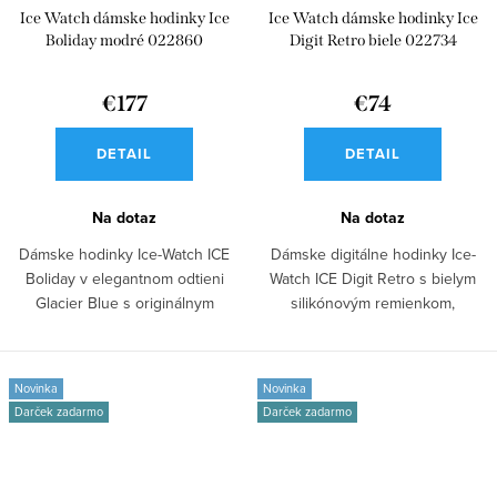
Ice Watch dámske hodinky Ice
Ice Watch dámske hodinky Ice
Boliday modré 022860
Digit Retro biele 022734
€177
€74
DETAIL
DETAIL
Na dotaz
Na dotaz
Dámske hodinky Ice-Watch ICE
Dámske digitálne hodinky Ice-
Boliday v elegantnom odtieni
Watch ICE Digit Retro s bielym
Glacier Blue s originálnym
silikónovým remienkom,
hranatým...
hranatým...
Novinka
Novinka
Darček zadarmo
Darček zadarmo