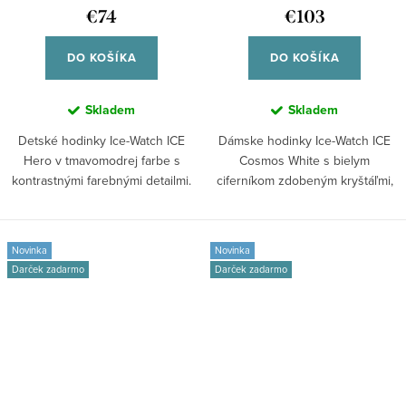
€74
€103
DO KOŠÍKA
DO KOŠÍKA
Skladem
Skladem
Detské hodinky Ice-Watch ICE
Dámske hodinky Ice-Watch ICE
Hero v tmavomodrej farbe s
Cosmos White s bielym
kontrastnými farebnými detailmi.
ciferníkom zdobeným kryštáľmi,
Športový...
bielym...
Novinka
Novinka
Darček zadarmo
Darček zadarmo