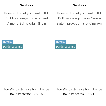
Na dotaz
Na dotaz
Dámske hodinky Ice-Watch ICE
Dámske hodinky Ice-Watch ICE
Boliday v elegantnom odtieni
Boliday v elegantnom čierno-
Almond Skin s originálnym
zlatom prevedení s originálnym
hranatým...
hranatým...
Novinka
Novinka
Darček zadarmo
Darček zadarmo
Ice Watch dámske hodinky Ice
Ice Watch dámske hodinky Ice
Boliday čierne 022865
Boliday béžové 022861