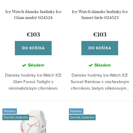
o
r
d
Ice Watch dámske hodinky Ice
Ice Watch dámske hodinky Ice
o
u
Glam modré 024524
Sunset biele 024523
d
k
u
€103
€103
t
k
o
DO KOŠÍKA
DO KOŠÍKA
t
v
o
Skladem
Skladem
v
Dámske hodinky Ice-Watch ICE
Dámske hodinky Ice-Watch ICE
Glam Forest Twilight s
Sunset Rainbow s viacfarebným
minimalistickým ciferníkom,
ciferníkom, bielym silikónovým...
tmavomodrým...
Novinka
Novinka
Darček zadarmo
Darček zadarmo