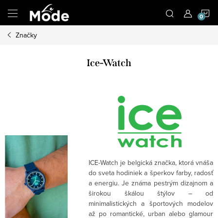
Prejsť
N
na
obsah
Značky
K
Ice-Watch
ICE-Watch je belgická značka, ktorá vnáša
do sveta hodiniek a šperkov farby, radosť
a energiu. Je známa pestrým dizajnom a
širokou škálou štýlov – od
minimalistických a športových modelov
až po romantické, urban alebo glamour