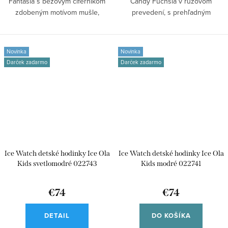
Fantasia s béžovým ciferníkom
Candy Fuchsia v ružovom
zdobeným motívom mušle,
prevedení, s prehľadným
béžovým...
analógovým zobrazením...
Novinka
Novinka
Darček zadarmo
Darček zadarmo
Ice Watch detské hodinky Ice Ola
Ice Watch detské hodinky Ice Ola
Kids svetlomodré 022743
Kids modré 022741
€74
€74
DETAIL
DO KOŠÍKA