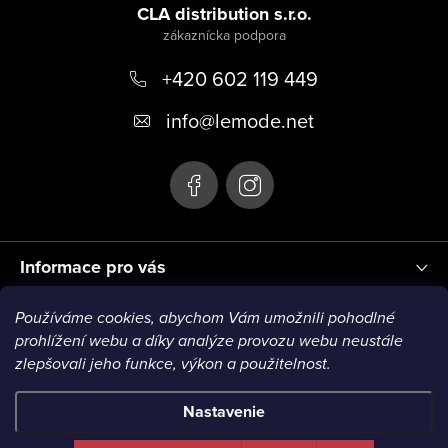
á
CLA distribution s.r.o.
s
p
u
+420 602 119 449
ä
t
info
@
lemode.net
i
e
Informace pro vás
Používáme cookies, abychom Vám umožnili pohodlné
Blog
prohlížení webu a díky analýze provozu webu neustále
zlepšovali jeho funkce, výkon a použitelnost.
VISA1
VISA2
MC1
MC2
MC3
VISA3
MC4
Nastavenie