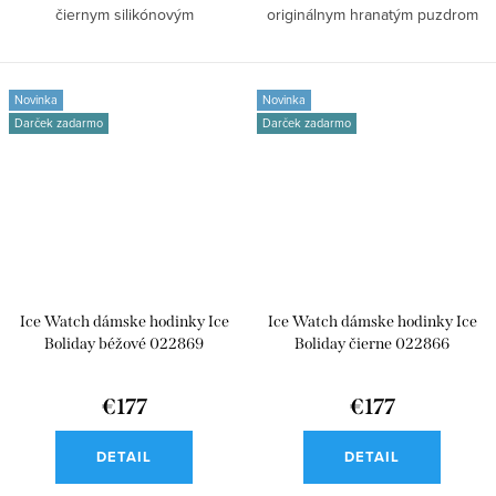
čiernym silikónovým
originálnym hranatým puzdrom
remienkom,...
a...
Novinka
Novinka
Darček zadarmo
Darček zadarmo
Ice Watch dámske hodinky Ice
Ice Watch dámske hodinky Ice
Boliday béžové 022869
Boliday čierne 022866
€177
€177
DETAIL
DETAIL