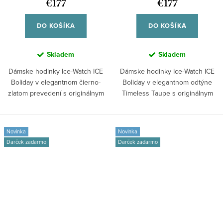
€177
€177
DO KOŠÍKA
DO KOŠÍKA
Skladem
Skladem
Dámske hodinky Ice-Watch ICE
Dámske hodinky Ice-Watch ICE
Boliday v elegantnom čierno-
Boliday v elegantnom odtýne
zlatom prevedení s originálnym
Timeless Taupe s originálnym
hranatým...
hranatým...
Novinka
Novinka
Darček zadarmo
Darček zadarmo