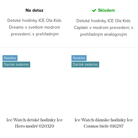
Na dotaz
Skladem
Detské hodinky ICE Ola Kids
Detské hodinky ICE Ola Kids
Dreams v svetlom modrom
Captain v modrom prevedení, s
prevedení, s prehľadným
prehľadným analógovým
analógovým zobrazením...
zobrazením času....
Novinka
Novinka
Darček zadarmo
Darček zadarmo
Ice Watch detské hodinky Ice
Ice Watch dámske hodinky Ice
Hero modré 020320
Cosmos biele 016297