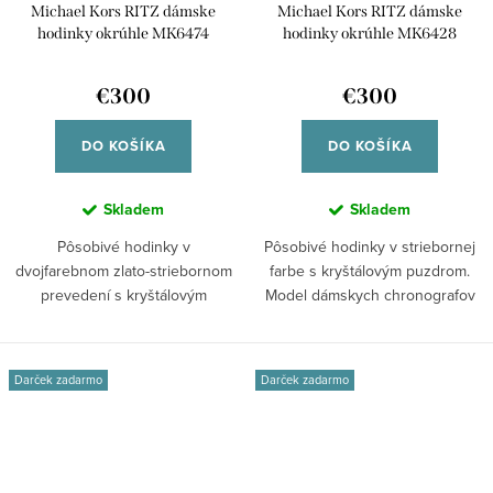
Michael Kors RITZ dámske
Michael Kors RITZ dámske
hodinky okrúhle MK6474
hodinky okrúhle MK6428
€300
€300
DO KOŠÍKA
DO KOŠÍKA
Skladem
Skladem
Pôsobivé hodinky v
Pôsobivé hodinky v striebornej
dvojfarebnom zlato-striebornom
farbe s kryštálovým puzdrom.
prevedení s kryštálovým
Model dámskych chronografov
puzdrom. Model dámskych...
Ritz od...
Darček zadarmo
Darček zadarmo