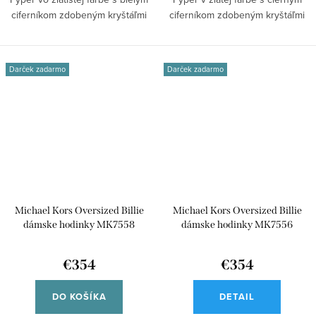
ciferníkom zdobeným kryštáľmi
ciferníkom zdobeným kryštáľmi
a...
a...
Darček zadarmo
Darček zadarmo
Michael Kors Oversized Billie
Michael Kors Oversized Billie
dámske hodinky MK7558
dámske hodinky MK7556
€354
€354
DO KOŠÍKA
DETAIL