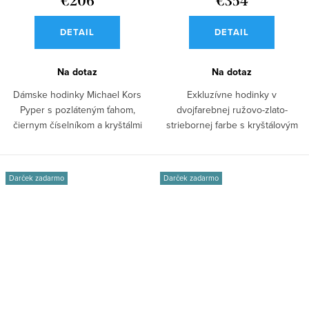
€206
€354
DETAIL
DETAIL
Na dotaz
Na dotaz
Dámske hodinky Michael Kors
Exkluzívne hodinky v
Pyper s pozláteným ťahom,
dvojfarebnej ružovo-zlato-
čiernym číselníkom a kryštálmi
striebornej farbe s kryštálovým
pre štýlový,...
puzdrom. Model...
Darček zadarmo
Darček zadarmo