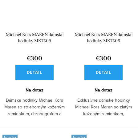
Michael Kors MAREN dámske
Michael Kors MAREN dámske
hodinky MK7509
hodinky MK7508
€300
€300
DETAIL
DETAIL
Na dotaz
Na dotaz
Dámske hodinky Michael Kors
Exkluzívne dámske hodinky
Maren so strieborným koženým
Michael Kors Maren so zlatým
remienkom, chronografom a
koženým remienkom,
sofistikovaným...
chronografom a...
Novinka
Novinka