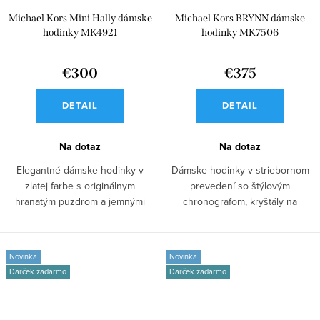
Michael Kors Mini Hally dámske
Michael Kors BRYNN dámske
hodinky MK4921
hodinky MK7506
€300
€375
DETAIL
DETAIL
Na dotaz
Na dotaz
Elegantné dámske hodinky v
Dámske hodinky v striebornom
zlatej farbe s originálnym
prevedení so štýlovým
hranatým puzdrom a jemnými
chronografom, kryštály na
kryštálmi na...
ciferníku a ťahu –...
Novinka
Novinka
Darček zadarmo
Darček zadarmo