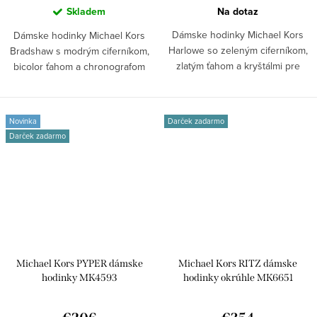
Skladem
Na dotaz
Dámske hodinky Michael Kors
Dámske hodinky Michael Kors
Harlowe so zeleným ciferníkom,
Bradshaw s modrým ciferníkom,
zlatým ťahom a kryštálmi pre
bicolor ťahom a chronografom
štýlový...
pre...
Novinka
Darček zadarmo
Darček zadarmo
Michael Kors PYPER dámske
Michael Kors RITZ dámske
hodinky MK4593
hodinky okrúhle MK6651