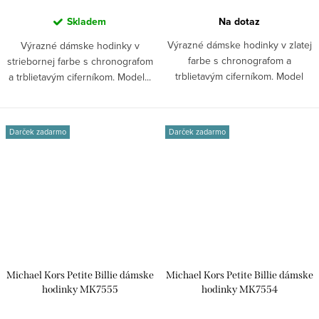
Skladem
Na dotaz
Výrazné dámske hodinky v zlatej
Výrazné dámske hodinky v
farbe s chronografom a
striebornej farbe s chronografom
trblietavým ciferníkom. Model
a trblietavým ciferníkom. Model...
Nadrozmerný...
Darček zadarmo
Darček zadarmo
Michael Kors Petite Billie dámske
Michael Kors Petite Billie dámske
hodinky MK7555
hodinky MK7554