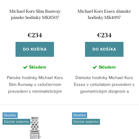
r
d
Michael Kors Slim Runway
Michael Kors Essex dámske
o
u
pánske hodinky MK8507
hodinky MK4997
d
k
u
€234
€234
t
k
o
DO KOŠÍKA
DO KOŠÍKA
t
v
o
Skladem
Skladem
v
Pánske hodinky Michael Kors
Dámske hodinky Michael Kors
Slim Runway v celočiernom
Essex v celozlatom prevedení s
prevedení s minimalistickým
geometrickým dizajnom a
číselníkom a...
výrazným...
Novinka
Novinka
Darček zadarmo
Darček zadarmo