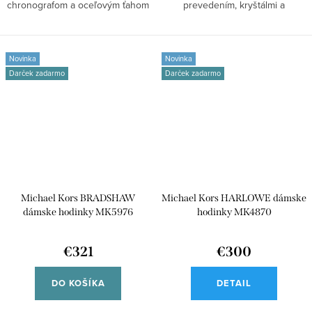
chronografom a oceľovým ťahom
prevedením, kryštálmi a
pre...
chronografom pre...
Novinka
Novinka
Darček zadarmo
Darček zadarmo
Michael Kors BRADSHAW
Michael Kors HARLOWE dámske
dámske hodinky MK5976
hodinky MK4870
€321
€300
DO KOŠÍKA
DETAIL