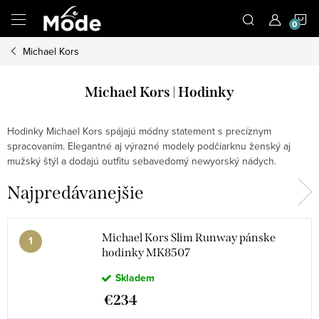
Prejsť
N
na
obsah
Michael Kors
K
Michael Kors | Hodinky
Hodinky Michael Kors spájajú módny statement s precíznym
spracovaním. Elegantné aj výrazné modely podčiarknu ženský aj
mužský štýl a dodajú outfitu sebavedomý newyorský nádych.
Najpredávanejšie
Michael Kors Slim Runway pánske
hodinky MK8507
Skladem
€234