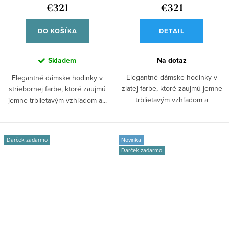
€321
€321
DO KOŠÍKA
DETAIL
Skladem
Na dotaz
Elegantné dámske hodinky v
Elegantné dámske hodinky v
zlatej farbe, ktoré zaujmú jemne
striebornej farbe, ktoré zaujmú
trblietavým vzhľadom a
jemne trblietavým vzhľadom a...
nadčasovým...
Darček zadarmo
Novinka
Darček zadarmo