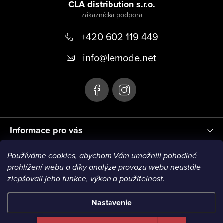
á
CLA distribution s.r.o.
s
p
u
+420 602 119 449
ä
t
info
@
lemode.net
i
e
Informace pro vás
Používáme cookies, abychom Vám umožnili pohodlné
Blog
prohlížení webu a díky analýze provozu webu neustále
zlepšovali jeho funkce, výkon a použitelnost.
VISA1
VISA2
MC1
MC2
MC3
VISA3
MC4
Nastavenie