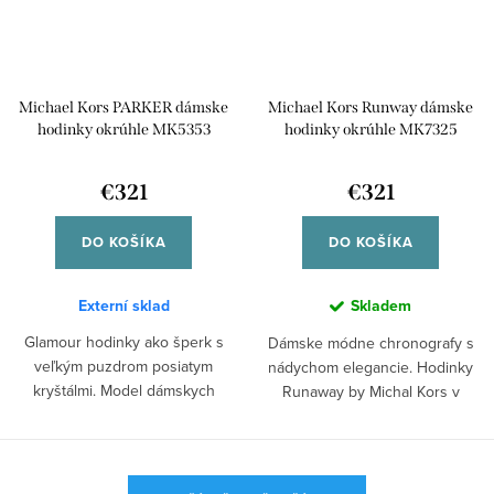
Michael Kors PARKER dámske
Michael Kors Runway dámske
hodinky okrúhle MK5353
hodinky okrúhle MK7325
€321
€321
DO KOŠÍKA
DO KOŠÍKA
Externí sklad
Skladem
Glamour hodinky ako šperk s
Dámske módne chronografy s
veľkým puzdrom posiatym
nádychom elegancie. Hodinky
kryštálmi. Model dámskych
Runaway by Michal Kors v
chrnografov Parker...
striebornej farbe...
O