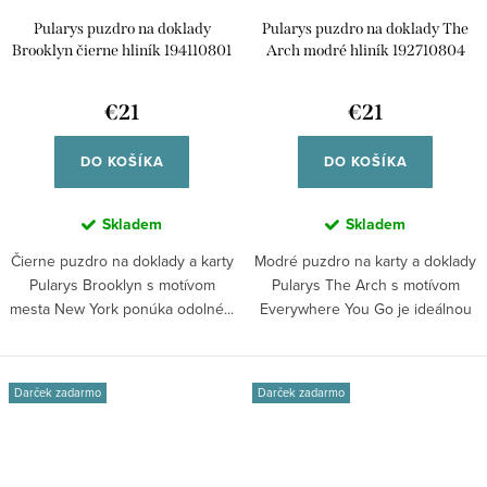
Pularys puzdro na doklady
Pularys puzdro na doklady The
Brooklyn čierne hliník 194110801
Arch modré hliník 192710804
€21
€21
DO KOŠÍKA
DO KOŠÍKA
Skladem
Skladem
Čierne puzdro na doklady a karty
Modré puzdro na karty a doklady
Pularys Brooklyn s motívom
Pularys The Arch s motívom
mesta New York ponúka odolné...
Everywhere You Go je ideálnou
voľbou...
Darček zadarmo
Darček zadarmo