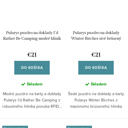
Pularys puzdro na doklady I´d
Pularys puzdro na doklady
Rather Be Camping modré hliník
Winter Birches sivé brúsený
192410804
hliník 192315535
€21
€21
DO KOŠÍKA
DO KOŠÍKA
Skladem
Skladem
Modré puzdro na karty a doklady
Šedé puzdro na doklady a karty
Pularys I’d Rather Be Camping z
Pularys Winter Birches z
robustného hliníka ponúka RFID...
masívneho brúseného hliníka
ponúka RFID...