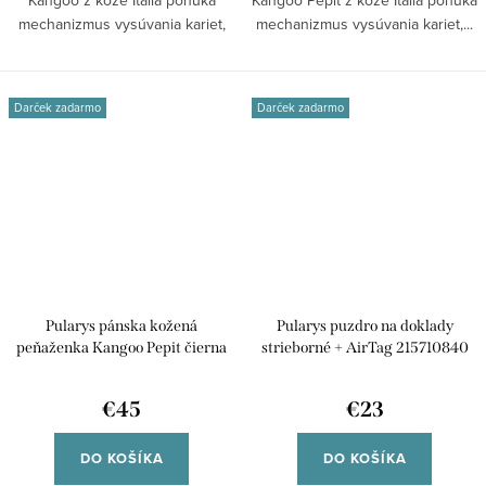
Kangoo z kože Italia ponúka
Kangoo Pepit z kože Italia ponúka
mechanizmus vysúvania kariet,
mechanizmus vysúvania kariet,...
RFID...
Darček zadarmo
Darček zadarmo
Pularys pánska kožená
Pularys puzdro na doklady
peňaženka Kangoo Pepit čierna
strieborné + AirTag 215710840
220613101
€45
€23
DO KOŠÍKA
DO KOŠÍKA