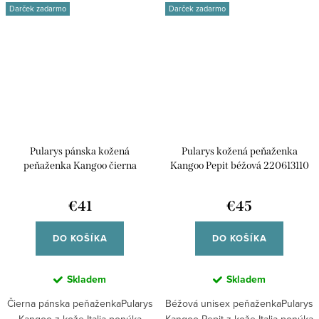
Darček zadarmo
Darček zadarmo
Pularys pánska kožená
Pularys kožená peňaženka
peňaženka Kangoo čierna
Kangoo Pepit béžová 220613110
212213101
€41
€45
DO KOŠÍKA
DO KOŠÍKA
Skladem
Skladem
Čierna pánska peňaženkaPularys
Béžová unisex peňaženkaPularys