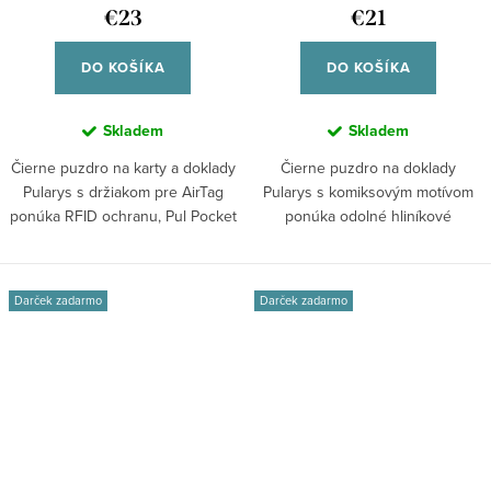
€23
€21
DO KOŠÍKA
DO KOŠÍKA
Skladem
Skladem
Čierne puzdro na karty a doklady
Čierne puzdro na doklady
Pularys s držiakom pre AirTag
Pularys s komiksovým motívom
ponúka RFID ochranu, Pul Pocket
ponúka odolné hliníkové
na...
prevedenie, RFID...
Darček zadarmo
Darček zadarmo