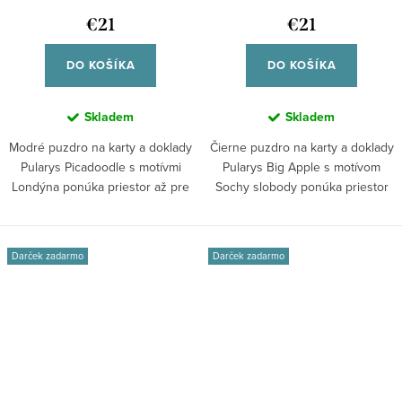
€21
€21
DO KOŠÍKA
DO KOŠÍKA
Skladem
Skladem
Modré puzdro na karty a doklady
Čierne puzdro na karty a doklady
Pularys Picadoodle s motívmi
Pularys Big Apple s motívom
Londýna ponúka priestor až pre
Sochy slobody ponúka priestor
7...
až pre...
Darček zadarmo
Darček zadarmo