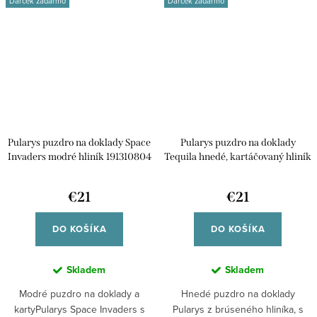
Darček zadarmo
Darček zadarmo
Pularys puzdro na doklady Space
Pularys puzdro na doklady
Invaders modré hliník 191310804
Tequila hnedé, kartáčovaný hliník
191215502
€21
€21
DO KOŠÍKA
DO KOŠÍKA
Skladem
Skladem
Modré puzdro na doklady a
Hnedé puzdro na doklady
kartyPularys Space Invaders s
Pularys z brúseného hliníka, s