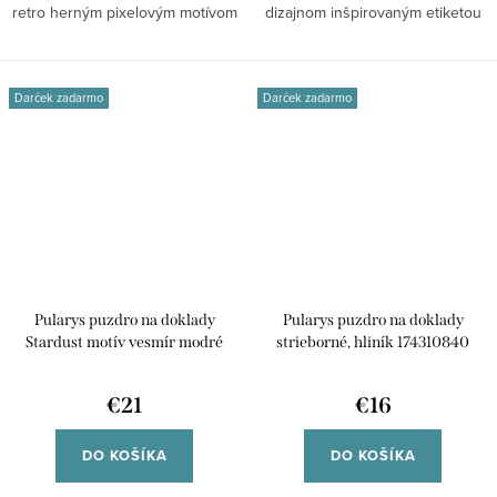
retro herným pixelovým motívom
dizajnom inšpirovaným etiketou
kombinuje...
tequily....
Darček zadarmo
Darček zadarmo
Pularys puzdro na doklady
Pularys puzdro na doklady
Stardust motív vesmír modré
strieborné, hliník 174310840
hliník 191110804
€21
€16
DO KOŠÍKA
DO KOŠÍKA