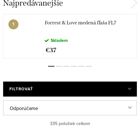
Najpredávanejšie
Kožené puzdrá na doklady
Pera
Ponožky
Forrest & Love medená fľaša FL7
Skladem
€37
FILTROVAŤ
R
Odporúčame
a
Najlacnejšie
335
položiek celkom
d
e
Najdrahšie