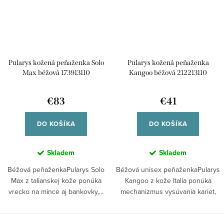
Pularys kožená peňaženka Solo
Pularys kožená peňaženka
Max béžová 173913110
Kangoo béžová 212213110
€83
€41
DO KOŠÍKA
DO KOŠÍKA
Skladem
Skladem
Béžová peňaženkaPularys Solo
Béžová unisex peňaženkaPularys
Max z talianskej kože ponúka
Kangoo z kože Italia ponúka
vrecko na mince aj bankovky,...
mechanizmus vysúvania kariet,
RFID...