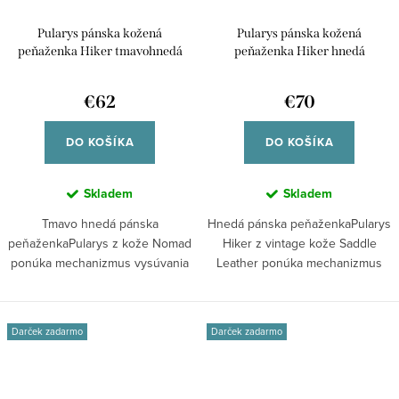
Pularys pánska kožená
Pularys pánska kožená
peňaženka Hiker tmavohnedá
peňaženka Hiker hnedá
211114102
211131007
€62
€70
DO KOŠÍKA
DO KOŠÍKA
Skladem
Skladem
Tmavo hnedá pánska
Hnedá pánska peňaženkaPularys
peňaženkaPularys z kože Nomad
Hiker z vintage kože Saddle
ponúka mechanizmus vysúvania
Leather ponúka mechanizmus
kariet, RFID...
vysúvania...
Darček zadarmo
Darček zadarmo