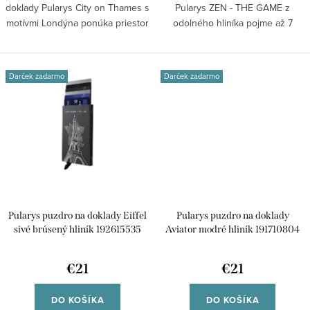
doklady Pularys City on Thames s
Pularys ZEN - THE GAME z
motívmi Londýna ponúka priestor
odolného hliníka pojme až 7
až pre...
kariet,...
Darček zadarmo
Darček zadarmo
Pularys puzdro na doklady Eiffel
Pularys puzdro na doklady
sivé brúsený hliník 192615535
Aviator modré hliník 191710804
€21
€21
DO KOŠÍKA
DO KOŠÍKA