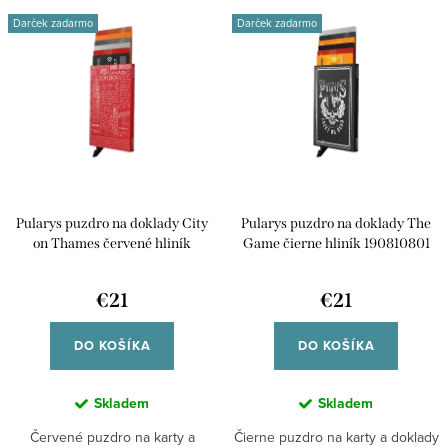
V
n
Darček zadarmo
Darček zadarmo
ý
Najpredávanejšie
i
p
e
Abecedne
i
p
s
r
p
o
r
d
Pularys puzdro na doklady City
Pularys puzdro na doklady The
o
u
on Thames červené hliník
Game čierne hliník 190810801
d
223410811
k
u
€21
€21
t
k
o
DO KOŠÍKA
DO KOŠÍKA
t
v
o
Skladem
Skladem
v
Červené puzdro na karty a
Čierne puzdro na karty a doklady