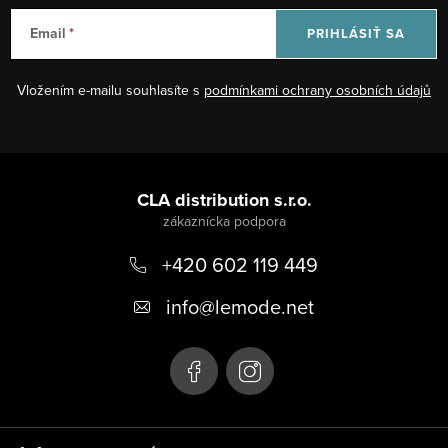
v
v
a
Email
PRIHLÁSIŤ SA
k
n
y
i
Vložením e-mailu souhlasíte s
podmínkami ochrany osobních údajů
v
e
ý
p
Z
i
á
CLA distribution s.r.o.
s
p
u
+420 602 119 449
ä
t
info
@
lemode.net
i
e