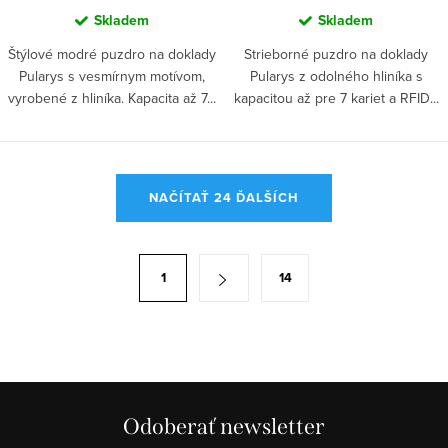
Skladem
Skladem
Štýlové modré puzdro na doklady
Strieborné puzdro na doklady
Pularys s vesmírnym motívom,
Pularys z odolného hliníka s
vyrobené z hliníka. Kapacita až 7...
kapacitou až pre 7 kariet a RFID...
O
NAČÍTAŤ 24 ĎALŠÍCH
v
l
á
S
1
14
d
t
a
r
c
á
i
n
e
k
p
Odoberať newsletter
o
r