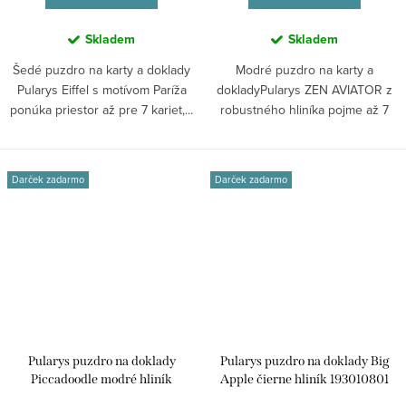
Skladem
Skladem
Šedé puzdro na karty a doklady
Modré puzdro na karty a
Pularys Eiffel s motívom Paríža
dokladyPularys ZEN AVIATOR z
ponúka priestor až pre 7 kariet,...
robustného hliníka pojme až 7
kariet, ponúka...
Darček zadarmo
Darček zadarmo
Pularys puzdro na doklady
Pularys puzdro na doklady Big
Piccadoodle modré hliník
Apple čierne hliník 193010801
223310804