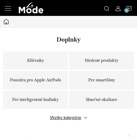
Prejsť
N
na
obsah
Domov
K
Doplnky
Klíčenky
Medené produkty
Pouzdra pro Apple AirPods
Pre smartfóny
Pre inteligentné hodinky
Slnečné okuliare
Všetky kategórie
Multifunkčné boxy
Kožené peňaženky