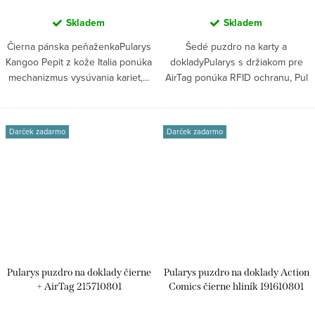
Skladem
Skladem
Čierna pánska peňaženkaPularys
Šedé puzdro na karty a
Kangoo Pepit z kože Italia ponúka
dokladyPularys s držiakom pre
mechanizmus vysúvania kariet,...
AirTag ponúka RFID ochranu, Pul
Pocket na...
Darček zadarmo
Darček zadarmo
Pularys puzdro na doklady čierne
Pularys puzdro na doklady Action
+ AirTag 215710801
Comics čierne hliník 191610801