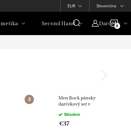
EUR
Slovenčina
NÁKU
metika
Second Hand
Darčeky
KOŠÍ
Men Rock pánsky
darčekový set v
 o
taške krém na
Skladem
5
holenie šampón a
balzam na holenie
€37
300327