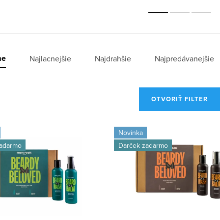
me
Najlacnejšie
Najdrahšie
Najpredávanejšie
OTVORIŤ FILTER
Novinka
zadarmo
Darček zadarmo