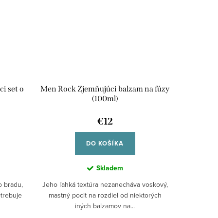
i set o
Men Rock Zjemňujúci balzam na fúzy
(100ml)
€12
DO KOŠÍKA
Skladem
o bradu,
Jeho ľahká textúra nezanecháva voskový,
otrebuje
mastný pocit na rozdiel od niektorých
iných balzamov na...