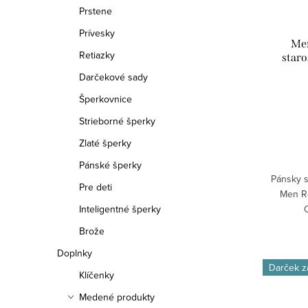
p
Prstene
o
r
Prívesky
d
Men
o
Retiazky
staro
u
Darčekové sady
d
k
Šperkovnice
u
Strieborné šperky
t
k
Zlaté šperky
o
t
Pánské šperky
v
Pánsky s
o
Pre deti
Men Ro
Inteligentné šperky
v
Brože
Doplnky
Darček 
Klíčenky
Medené produkty