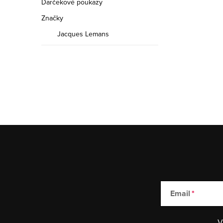
Darčekové poukazy
Značky
Jacques Lemans
Email
V