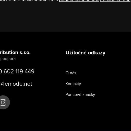
ibution s.r.o.
Užitočné odkazy
0 602 119 449
O nás
@
lemode.net
Kontakty
Puncové značky