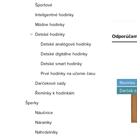
a
Športové
n
Inteligentné hodinky
e
Módne hodinky
Detské hodinky
R
Odporúča
l
Detské analógové hodinky
a
Detské digitálne hodinky
d
Detské smart hodinky
e
Prvé hodinky na učenie času
V
Novinka
Darčekové sady
n
ý
Darček 
Řemínky k hodinkám
i
p
Šperky
e
i
Náušnice
p
Náramky
s
r
Náhrdelníky