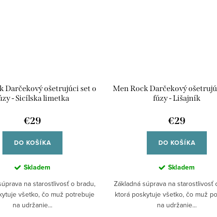
 Darčekový ošetrujúci set o
Men Rock Darčekový ošetrujúc
úzy - Sicílska limetka
fúzy - Lišajník
€29
€29
DO KOŠÍKA
DO KOŠÍKA
Skladem
Skladem
úprava na starostlivosť o bradu,
Základná súprava na starostlivosť 
kytuje všetko, čo muž potrebuje
ktorá poskytuje všetko, čo muž p
na udržanie...
na udržanie...