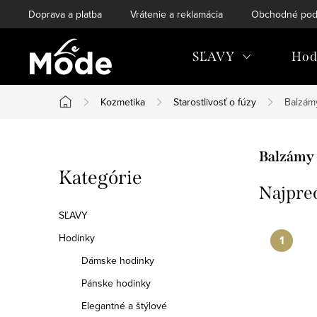
Prejsť
Doprava a platba
Vrátenie a reklamácia
Obchodné pod
na
obsah
SĽAVY
Hod
Kozmetika
Starostlivosť o fúzy
Balzám
Domov
B
Balzámy 
Preskočiť
Kategórie
o
Najpre
kategórie
č
SĽAVY
n
Hodinky
Dámske hodinky
ý
Pánske hodinky
p
Elegantné a štýlové