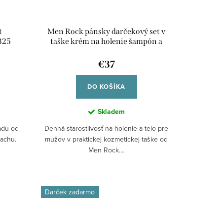
t
Men Rock pánsky darčekový set v
0325
taške krém na holenie šampón a
balzam na holenie 300327
€37
DO KOŠÍKA
Skladem
radu od
Denná starostlivosť na holenie a telo pre
achu.
mužov v praktickej kozmetickej taške od
Men Rock....
Darček zadarmo