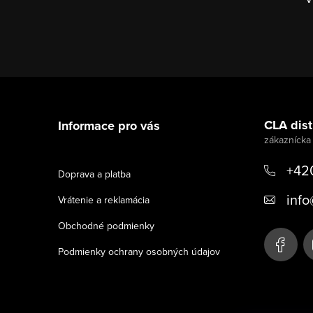
Z
á
CLA distr
Informace pro vás
p
ä
+42
Doprava a platba
t
info
Vrátenie a reklamácia
i
Obchodné podmienky
e
Podmienky ochrany osobných údajov