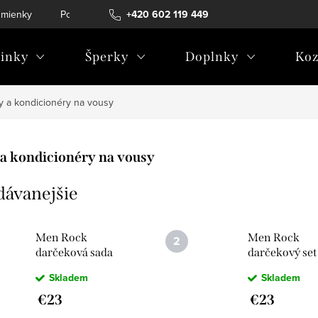
mienky
Podmienky ochrany osobných údajov
+420 602 119 449
inky
Šperky
Doplnky
Koz
y a kondicionéry na vousy
a kondicionéry na vousy
dávanejšie
Men Rock
Men Rock
darčeková sada
darčekový set
starostlivosti o
starostlivosti
Skladem
Skladem
bradu 300256
bradu 30032
€23
€23