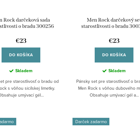
 Rock darčeková sada
Men Rock darčekový se
stlivosti o bradu 300256
starostlivosti o bradu 30
€23
€23
DO KOŠÍKA
DO KOŠÍKA
Skladem
Skladem
et pre starostlivosť o bradu od
Pánsky set pre starostlivosť o b
ck s vôňou sicílskej limetky.
Men Rock s vôňou dubového m
Obsahuje umývací gél...
Obsahuje umývací gél a...
zadarmo
Darček zadarmo