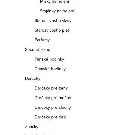
Misky na holení
v
Stojánky na holení
k
Starostlivosť o vlasy
y
Starostlivosť o pleť
v
Parfumy
ý
Second Hand
p
Pánské hodinky
i
Dámské hodinky
s
Darčeky
u
Darčeky pre ženy
Darčeky pre mužov
Darčeky pre slečny
Darčeky pre deti
Značky