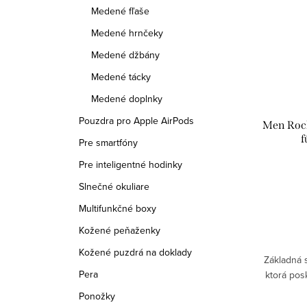
Medené fľaše
Medené hrnčeky
Medené džbány
Medené tácky
Medené doplnky
Pouzdra pro Apple AirPods
Men Rock
f
Pre smartfóny
Pre inteligentné hodinky
Slnečné okuliare
Multifunkčné boxy
Kožené peňaženky
Kožené puzdrá na doklady
Základná s
Pera
ktorá pos
Ponožky