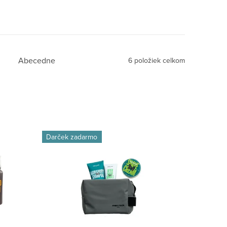
Abecedne
6
položiek celkom
Darček zadarmo