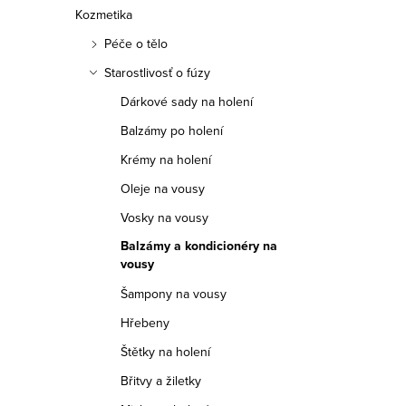
Kozmetika
Péče o tělo
Starostlivosť o fúzy
O
Dárkové sady na holení
v
Balzámy po holení
l
Krémy na holení
á
Oleje na vousy
d
Vosky na vousy
a
Balzámy a kondicionéry na
vousy
c
Šampony na vousy
i
Hřebeny
e
Štětky na holení
p
Břitvy a žiletky
r