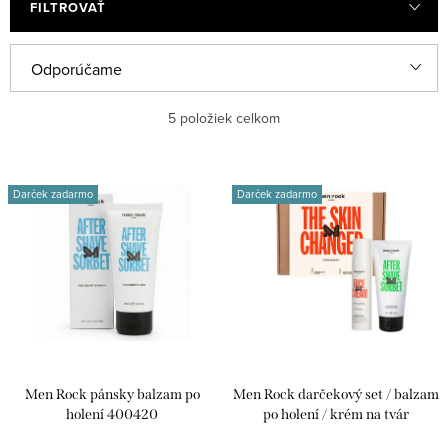
FILTROVAŤ
R
Odporúčame
a
Najlacnejšie
5
položiek celkom
d
e
Najdrahšie
V
n
Darček zadarmo
Darček zadarmo
ý
Najpredávanejšie
i
p
e
Abecedne
i
p
s
r
p
o
r
d
Men Rock pánsky balzam po
Men Rock darčekový set / balzam
o
u
holení 400420
po holení / krém na tvár
d