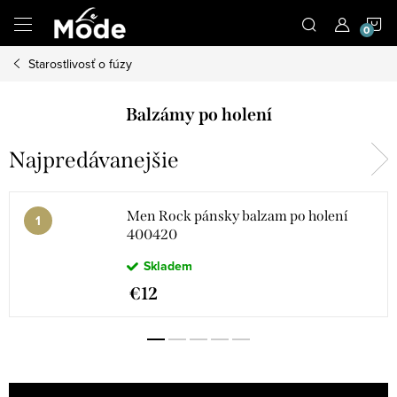
Prejsť
N
na
obsah
Starostlivosť o fúzy
K
Balzámy po holení
Najpredávanejšie
Men Rock pánsky balzam po holení
400420
Skladem
€12