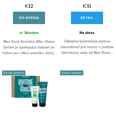
k
u
€12
€31
t
k
o
DO KOŠÍKA
DETAIL
t
v
o
Skladem
Na dotaz
v
Základná kozmetická pleťová
Men Rock Sensitive After Shave
starostlivosť pre mužov v podobe
Sorbet je upokojujúci balzam po
darčekovej sady od Men Rock....
holení pre citlivú pokožku, ktorý...
Darček zadarmo
Darček zadarmo