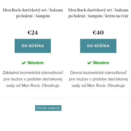
Men Rock darčekový set / balzam
Men Rock darčekový set / balzam
po holení / šampón
po holení / šampón / krém na tvár
€24
€40
DO KOŠÍKA
DO KOŠÍKA
Skladem
Skladem
Základná kozmetická starostlivosť
Denná kozmetická starostlivosť
pre mužov v podobe darčekovej
pre mužov v podobe darčekovej
sady od Men Rock. Obsahuje
sady od Men Rock. Obsahuje
sorbet...
sorbet po...
Darček zadarmo