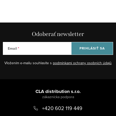
O
v
l
á
d
Odoberať newsletter
a
c
Email
PRIHLÁSIŤ SA
i
e
Vložením e-mailu souhlasíte s
podmínkami ochrany osobních údajů
p
r
v
Z
k
á
CLA distribution s.r.o.
y
v
p
ý
+420 602 119 449
ä
p