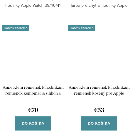
hodinky Apple Watch 38/40/41
farbe pre chytré hodinky Apple
mm, ktorý...
Watch 38/40/41...
Darček zadarmo
Darček zadarmo
Anne Klein remienok k hodinkám
Anne Klein remienok k hodinkám
remienok kombinácia silikón a
remienok kožený pre Apple
oceľ pre Apple Watch 42/44/45
Watch 42/44/45
WK/1055MINT42
WK/1008SVBK424445
€70
€53
DO KOŠÍKA
DO KOŠÍKA