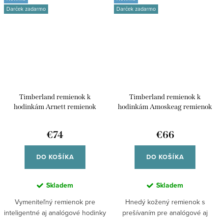
Darček zadarmo
Darček zadarmo
Timberland remienok k
Timberland remienok k
hodinkám Arnett remienok
hodinkám Amoskeag remienok
kožený univerzálny pre smart
kožený univerzálny pre
/45/49mm aj klasické analógové
inteligentné /45/49mm aj
€74
€66
hodinky TDOUS0001702 42/44
klasické analógové hodinky
TDOUS0001604 42/44
DO KOŠÍKA
DO KOŠÍKA
Skladem
Skladem
Vymeniteľný remienok pre
Hnedý kožený remienok s
inteligentné aj analógové hodinky
prešívaním pre analógové aj