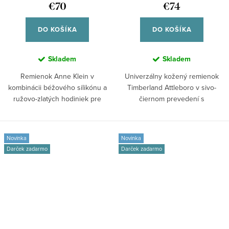
€70
€74
hodinky TDOUS0001812 42/44
DO KOŠÍKA
DO KOŠÍKA
Skladem
Skladem
Remienok Anne Klein v
Univerzálny kožený remienok
kombinácii béžového silikónu a
Timberland Attleboro v sivo-
ružovo-zlatých hodiniek pre
čiernom prevedení s
inteligentné...
prešívaním,...
Novinka
Novinka
Darček zadarmo
Darček zadarmo