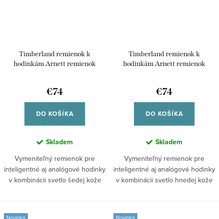
Timberland remienok k
Timberland remienok k
hodinkám Arnett remienok
hodinkám Arnett remienok
kožený univerzálny pre
kožený univerzálny pre smart
inteligentné /45/49mm aj
/45/49mm aj klasické analógové
€74
€74
klasické analógové hodinky
hodinky TDOUS0001704 42/44
TDOUS0001706 42/44
DO KOŠÍKA
DO KOŠÍKA
Skladem
Skladem
Vymeniteľný remienok pre
Vymeniteľný remienok pre
inteligentné aj analógové hodinky
inteligentné aj analógové hodinky
v kombinácii svetlo šedej kože
v kombinácii svetlo hnedej kože
a...
a...
Novinka
Novinka