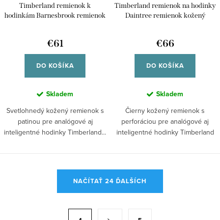
Timberland remienok k
Timberland remienok na hodinky
hodinkám Barnesbrook remienok
Daintree remienok kožený
kožený univerzálny pre smart
univerzálny pre inteligentné
/41mm aj klasické analógové
/41mm aj klasické analógové
€61
€66
hodinky TDOUL0000701 38/40
hodinky TDOUL0000603 38/40
DO KOŠÍKA
DO KOŠÍKA
Skladem
Skladem
Svetlohnedý kožený remienok s
Čierny kožený remienok s
patinou pre analógové aj
perforáciou pre analógové aj
inteligentné hodinky Timberland...
inteligentné hodinky Timberland
Daintree....
O
NAČÍTAŤ 24 ĎALŠÍCH
v
l
á
S