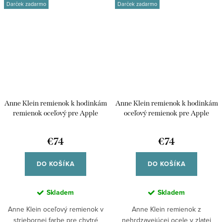
Darček zadarmo
Darček zadarmo
Anne Klein remienok k hodinkám
Anne Klein remienok k hodinkám
remienok oceľový pre Apple
oceľový remienok pre Apple
Watch 38/40/41 WK/1091SVSV38
Watch 38/40/41
WK/1090GPGP38
€74
€74
DO KOŠÍKA
DO KOŠÍKA
Skladem
Skladem
Anne Klein oceľový remienok v
Anne Klein remienok z
striebornej farbe pre chytré
nehrdzavejúcej ocele v zlatej