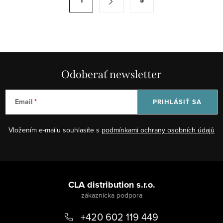
1
5
d
t
a
r
c
á
i
n
e
k
p
Odoberať newsletter
o
r
v
v
a
Email
PRIHLÁSIŤ SA
k
n
y
i
Vložením e-mailu souhlasíte s
podmínkami ochrany osobních údajů
v
e
ý
p
Z
i
á
CLA distribution s.r.o.
s
p
u
+420 602 119 449
ä