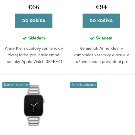
k
WK/1096GPGP38
WK/1078BHRG42
u
€66
€94
t
k
o
DO KOŠÍKA
DO KOŠÍKA
t
v
o
Skladem
Skladem
v
Anne Klein oceľový remienok v
Remienok Anne Klein v
zlatej farbe pre inteligentné
kombinácii keramiky a ocele v
hodinky Apple Watch 38/40/41
ružovo-zlatom prevedení pre
mm,...
inteligentné...
Darček zadarmo
Darček zadarmo