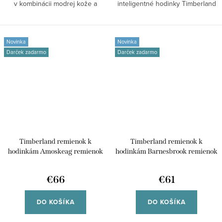
v kombinácii modrej kože a
inteligentné hodinky Timberland
čierneho...
Armoskaeg....
Novinka
Novinka
Darček zadarmo
Darček zadarmo
Timberland remienok k
Timberland remienok k
hodinkám Amoskeag remienok
hodinkám Barnesbrook remienok
kožený univerzálny pre smart
kožený univerzálny pre
/45/49mm aj klasické analógové
inteligentné /45/49mm aj
€66
€61
hodinky TDOUS0001602 42/44
klasické analógové hodinky
TDOUL0000712 42/44
DO KOŠÍKA
DO KOŠÍKA