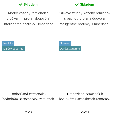
Skladem
Skladem
Modrý kožený remienok s
Olivovo zelený kožený remienok
prešívaním pre analógové aj
s patinou pre analógové aj
inteligentné hodinky Timberland
inteligentné hodinky Timberland...
Armoskaeg....
Novinka
Novinka
Darček zadarmo
Darček zadarmo
Timberland remienok k
Timberland remienok k
hodinkám Barnesbrook remienok
hodinkám Barnesbrook remienok
kožený univerzálny pre smart
kožený univerzálny pre smart
/45/49mm aj klasické analógové
/45/49mm aj klasické analógové