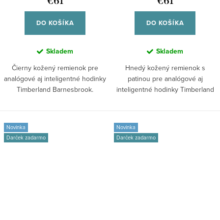
€61
€61
hodinky TDOUL0000708 42/44
hodinky TDOUL0000706 42/44
DO KOŠÍKA
DO KOŠÍKA
Skladem
Skladem
Čierny kožený remienok pre
Hnedý kožený remienok s
analógové aj inteligentné hodinky
patinou pre analógové aj
Timberland Barnesbrook.
inteligentné hodinky Timberland
Elegantný...
Barnesbrook....
Novinka
Novinka
Darček zadarmo
Darček zadarmo