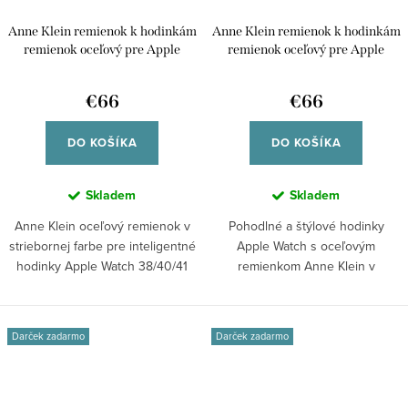
Anne Klein remienok k hodinkám
Anne Klein remienok k hodinkám
remienok oceľový pre Apple
remienok oceľový pre Apple
Watch 38/40/41
Watch 42/44/45
WK/1069SVSV38
WK/1069SVSV42
€66
€66
DO KOŠÍKA
DO KOŠÍKA
Skladem
Skladem
Anne Klein oceľový remienok v
Pohodlné a štýlové hodinky
striebornej farbe pre inteligentné
Apple Watch s oceľovým
hodinky Apple Watch 38/40/41
remienkom Anne Klein v
mm,...
striebornej farbe pre...
Darček zadarmo
Darček zadarmo