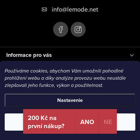
t
info
@
lemode.net
i
e
Informace pro vás
Používáme cookies, abychom Vám umožnili pohodlné
Blog
prohlížení webu a díky analýze provozu webu neustále
zlepšovali jeho funkce, výkon a použitelnost.
VISA1
VISA2
MC1
MC2
MC3
VISA3
MC4
Nastavenie
Copyright 2026
Le Mode
. Všetky práva vyhradené.
200 Kč na
ANO
NE
Odmietnuť
Súhlasím
první nákup?
Vytvoril Shoptet