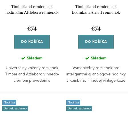
Timberland remienok k
Timberland remienok k
hodinkám Attleboro remienok
hodinkám Arnett remienok
kožený univerzálny pre smart
kožený univerzálny pre smart
/45/49mm aj klasické analógové
/45/49mm aj klasické analógové
€74
€74
hodinky TDOUS0001806 42/44
hodinky TDOUS0001708 42/44
DO KOŠÍKA
DO KOŠÍKA
Skladem
Skladem
Univerzálny kožený remienok
Vymeniteľný remienok pre
Timberland Attleboro v hnedo-
inteligentné aj analógové hodinky
čiernom prevedení s
v kombinácii hnedej vintage kože
prešívaním,...
a...
Novinka
Novinka
Darček zadarmo
Darček zadarmo