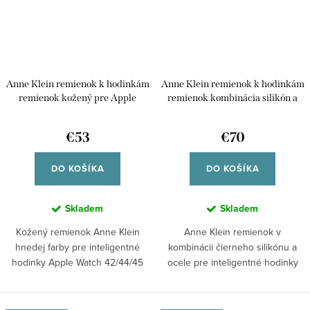
Anne Klein remienok k hodinkám
Anne Klein remienok k hodinkám
remienok kožený pre Apple
remienok kombinácia silikón a
Watch 42/44/45
oceľ pre Apple Watch 42/44/45
WK/1008GPBN42
WK/1055BKBK42
€53
€70
DO KOŠÍKA
DO KOŠÍKA
Skladem
Skladem
Kožený remienok Anne Klein
Anne Klein remienok v
hnedej farby pre inteligentné
kombinácii čierneho silikónu a
hodinky Apple Watch 42/44/45
ocele pre inteligentné hodinky
mm, ktorý...
Apple Watch...