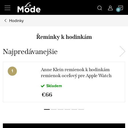
Prejsť
N
na
obsah
Hodinky
K
Řemínky k hodinkám
Najpredávanejšie
Anne Klein remienok k hodinkám
remienok oceľový pre Apple Watch
38/40/41 WK/1096GPGP38
Skladem
€66