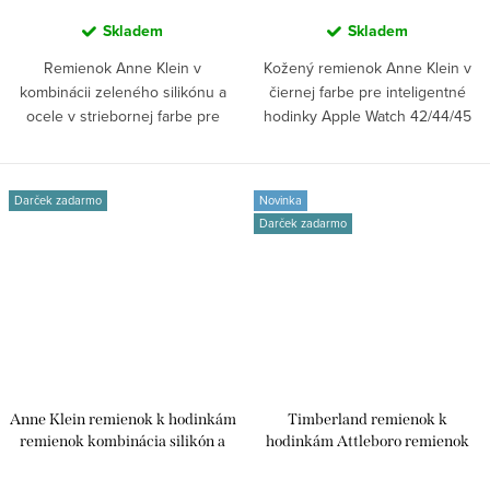
Skladem
Skladem
Remienok Anne Klein v
Kožený remienok Anne Klein v
kombinácii zeleného silikónu a
čiernej farbe pre inteligentné
ocele v striebornej farbe pre
hodinky Apple Watch 42/44/45
inteligentné...
mm,...
Darček zadarmo
Novinka
Darček zadarmo
Anne Klein remienok k hodinkám
Timberland remienok k
remienok kombinácia silikón a
hodinkám Attleboro remienok
oceľ pre Apple Watch 38/40/41
kožený univerzálny pre smart
WK/1054RGCR38
/45/49mm aj klasické analógové