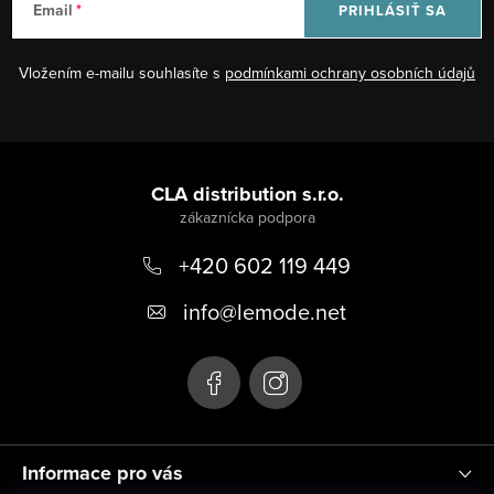
Email
PRIHLÁSIŤ SA
i
e
Vložením e-mailu souhlasíte s
podmínkami ochrany osobních údajů
p
r
v
Z
k
á
CLA distribution s.r.o.
y
v
p
ý
+420 602 119 449
ä
p
t
info
@
lemode.net
i
i
s
u
e
Informace pro vás