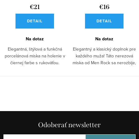
k
u
€21
€16
t
k
o
DETAIL
DETAIL
t
v
o
Na dotaz
Na dotaz
v
Elegantná, štýlová a funkčná
Elegantný a klasický doplnok pre
porcelánová miska na holenie v
každého muža! Táto nerezová
čiernej farbe s rukoväťou.
miska od Men Rock sa nerozbije,
Pomáha...
ani...
O
v
l
á
d
Odoberať newsletter
a
c