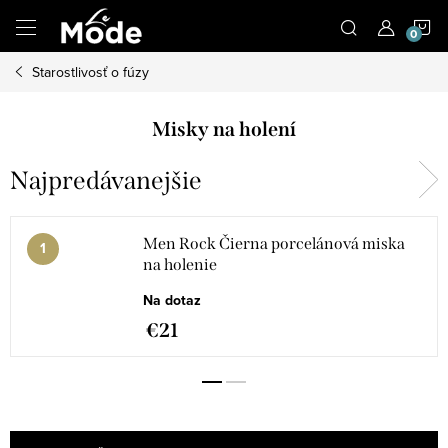
Prejsť
N
na
obsah
Starostlivosť o fúzy
K
Misky na holení
Najpredávanejšie
Men Rock Čierna porcelánová miska
na holenie
Na dotaz
€21