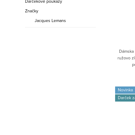
Darčekové poukazy
Značky
Jacques Lemans
Dámska 
ružovo z
p
Novinka
Darček 