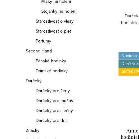
Misky na holení
Stojánky na holení
Darček
Starostlivosť o vlasy
hodiniek
Starostlivosť o pleť
Parfumy
Second Hand
Novinka
Pánské hodinky
Darček 
Dámské hodinky
AKČNÍ C
Darčeky
Darčeky pre ženy
Darčeky pre mužov
Darčeky pre slečny
Darčeky pre deti
Značky
Anne 
hodinie