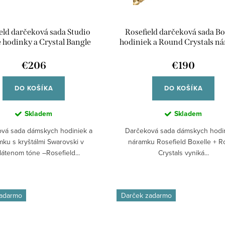
eld darčeková sada Studio
Rosefield darčeková sada Bo
 hodinky a Crystal Bangle
hodiniek a Round Crystals n
ý náramok BWGCG-X293
BWGRC-X283
€206
€190
DO KOŠÍKA
DO KOŠÍKA
Skladem
Skladem
vá sada dámskych hodiniek a
Darčeková sada dámskych hodin
ku s kryštálmi Swarovski v
náramku Rosefield Boxelle + 
látenom tóne –Rosefield...
Crystals vyniká...
zadarmo
Darček zadarmo