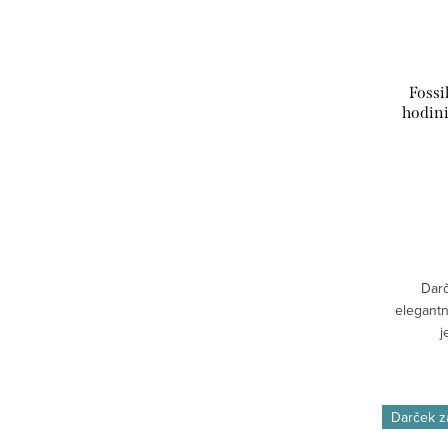
Fossi
hodin
Darč
elegantn
j
Darček 