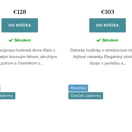
€128
€103
DO KOŠÍKA
DO KOŠÍKA
Skladem
Skladem
súprava hodiniek Anne Klein s
Dámske hodinky v striebornom tón
latým kovovým ťahom, okrúhlym
štýlové náramky. Elegantný stri
uzdrom a číselníkom s...
dizajn s perleťou a...
Novinka
zadarmo
Darček zadarmo