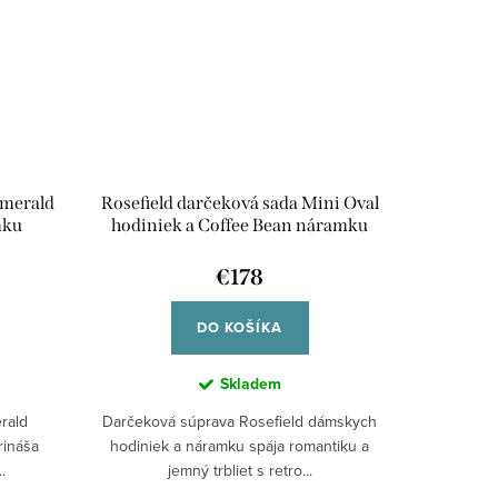
Emerald
Rosefield darčeková sada Mini Oval
mku
hodiniek a Coffee Bean náramku
MOGCB-X289
€178
DO KOŠÍKA
Skladem
rald
Darčeková súprava Rosefield dámskych
rináša
hodiniek a náramku spája romantiku a
.
jemný trbliet s retro...