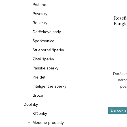
p
Prstene
o
r
Prívesky
d
Rosefi
o
Retiazky
Bangle
u
pevn
Darčekové sady
d
k
Šperkovnice
u
Strieborné šperky
t
k
Zlaté šperky
o
t
Pánské šperky
v
Darčeko
o
Pre deti
náram
Inteligentné šperky
poz
v
Brože
Doplnky
Darček 
Klíčenky
Medené produkty