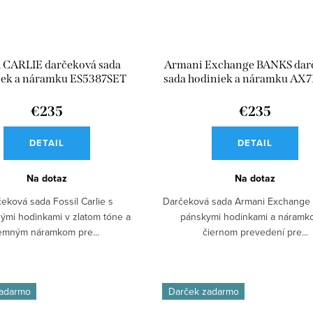
l CARLIE darčeková sada
Armani Exchange BANKS dar
iek a náramku ES5387SET
sada hodiniek a náramku AX
€235
€235
DETAIL
DETAIL
Na dotaz
Na dotaz
eková sada Fossil Carlie s
Darčeková sada Armani Exchange
ými hodinkami v zlatom tóne a
pánskymi hodinkami a náramk
emným náramkom pre...
čiernom prevedení pre...
zadarmo
Darček zadarmo