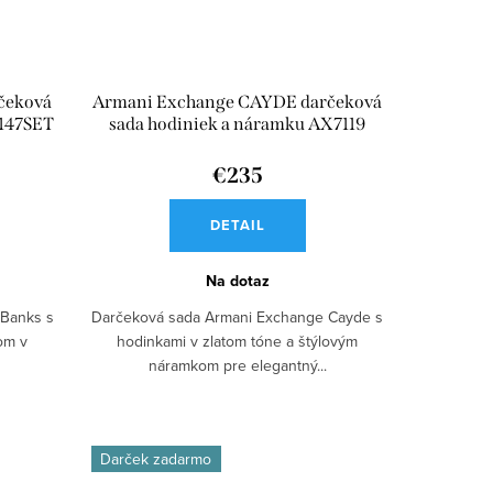
čeková
Armani Exchange CAYDE darčeková
7147SET
sada hodiniek a náramku AX7119
€235
DETAIL
Na dotaz
 Banks s
Darčeková sada Armani Exchange Cayde s
om v
hodinkami v zlatom tóne a štýlovým
náramkom pre elegantný...
Darček zadarmo