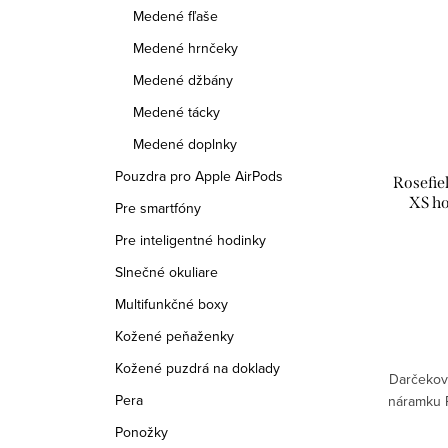
Medené fľaše
Medené hrnčeky
Medené džbány
Medené tácky
Medené doplnky
Pouzdra pro Apple AirPods
Rosefie
XS h
Pre smartfóny
Pre inteligentné hodinky
Slnečné okuliare
Multifunkčné boxy
Kožené peňaženky
Kožené puzdrá na doklady
Darčekov
Pera
náramku R
Ponožky