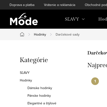
Prejsť
Doprava a platba
Vrátenie a reklamácia
Obchodné pod
na
obsah
SĽAVY
Hod
Hodinky
Darčekové sady
Domov
B
Darčeko
Preskočiť
Kategórie
o
Najpre
kategórie
č
SĽAVY
n
Hodinky
Dámske hodinky
ý
Pánske hodinky
p
Elegantné a štýlové