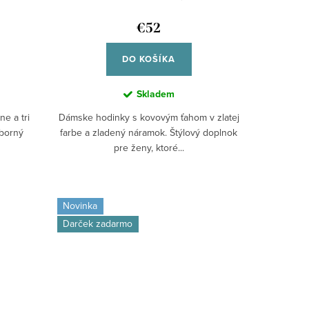
€52
DO KOŠÍKA
Skladem
e a tri
Dámske hodinky s kovovým ťahom v zlatej
eborný
farbe a zladený náramok. Štýlový doplnok
pre ženy, ktoré...
Novinka
Darček zadarmo