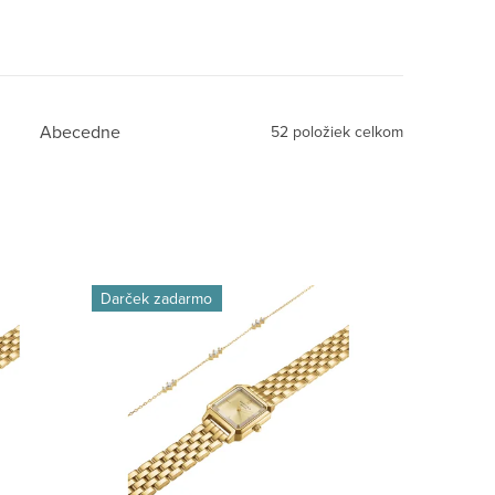
Abecedne
52
položiek celkom
Darček zadarmo