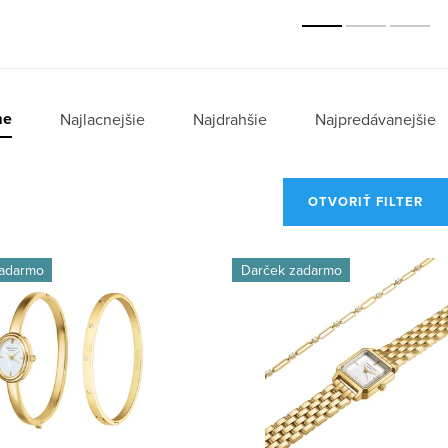
BWGCG-X293
me
Najlacnejšie
Najdrahšie
Najpredávanejšie
OTVORIŤ FILTER
zadarmo
Darček zadarmo