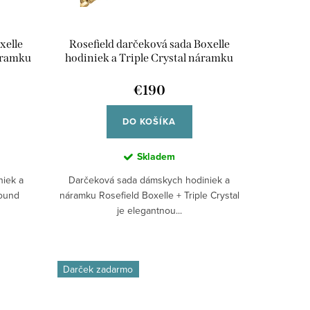
xelle
Rosefield darčeková sada Boxelle
áramku
hodiniek a Triple Crystal náramku
BCGTC-X284
€190
DO KOŠÍKA
Skladem
iek a
Darčeková sada dámskych hodiniek a
Round
náramku Rosefield Boxelle + Triple Crystal
je elegantnou...
Darček zadarmo