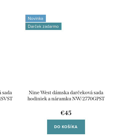
Novinka
Darček zadarmo
á sada
Nine West dámska darčeková sada
61SVST
hodiniek a náramku NW/2770GPST
€45
DO KOŠÍKA