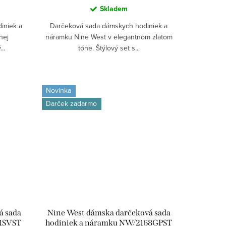
Skladem
iniek a
Darčeková sada dámskych hodiniek a
nej
náramku Nine West v elegantnom zlatom
..
tóne. Štýlový set s...
Novinka
Darček zadarmo
á sada
Nine West dámska darčeková sada
71SVST
hodiniek a náramku NW/2168GPST