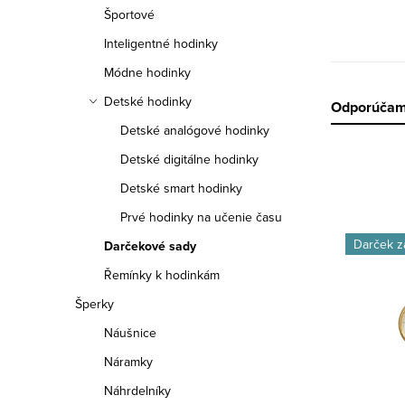
a
Športové
n
Inteligentné hodinky
e
Módne hodinky
Detské hodinky
R
Odporúča
l
Detské analógové hodinky
a
Detské digitálne hodinky
d
Detské smart hodinky
e
Prvé hodinky na učenie času
V
Darček 
Darčekové sady
n
ý
Řemínky k hodinkám
i
p
Šperky
e
i
Náušnice
p
Náramky
s
r
Náhrdelníky