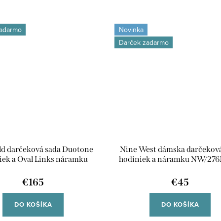
zadarmo
Novinka
Darček zadarmo
ld darčeková sada Duotone
Nine West dámska darčekov
iek a Oval Links náramku
hodiniek a náramku NW/27
BDOOG-X290
€165
€45
DO KOŠÍKA
DO KOŠÍKA