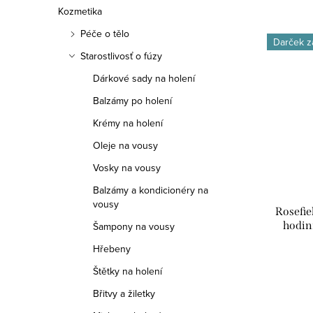
Kozmetika
Péče o tělo
Darček 
Starostlivosť o fúzy
Dárkové sady na holení
Balzámy po holení
Krémy na holení
Oleje na vousy
Vosky na vousy
Balzámy a kondicionéry na
vousy
Rosefie
hodin
Šampony na vousy
Hřebeny
Štětky na holení
Břitvy a žiletky