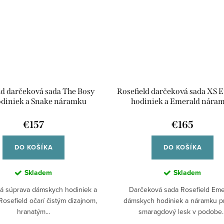
ld darčeková sada The Bosy
Rosefield darčeková sada XS 
odiniek a Snake náramku
hodiniek a Emerald nára
BWGSG-X285
OEGED-X288
€157
€165
DO KOŠÍKA
DO KOŠÍKA
Skladem
Skladem
á súprava dámskych hodiniek a
Darčeková sada Rosefield Eme
osefield očarí čistým dizajnom,
dámskych hodiniek a náramku p
hranatým...
smaragdový lesk v podobe..