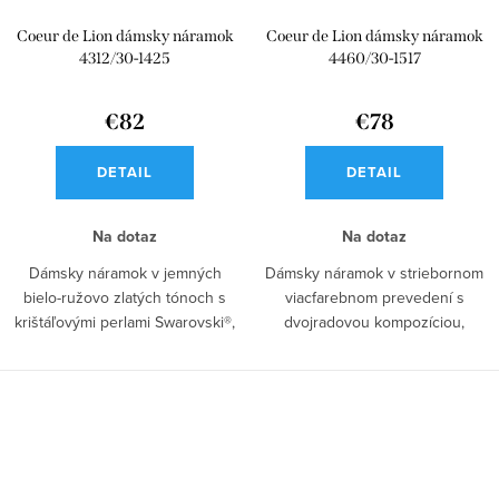
Coeur de Lion dámsky náramok
Coeur de Lion dámsky náramok
4312/30-1425
4460/30-1517
€82
€78
DETAIL
DETAIL
Na dotaz
Na dotaz
Dámsky náramok v jemných
Dámsky náramok v striebornom
bielo-ružovo zlatých tónoch s
viacfarebnom prevedení s
krištáľovými perlami Swarovski®,
dvojradovou kompozíciou,
hematitom...
syntetickým...