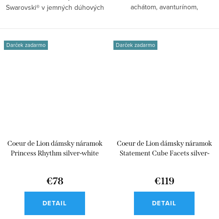
achátom, avanturínom,
Swarovski® v jemných dúhových
chalcedónom,...
tónoch. Náramok...
Darček zadarmo
Darček zadarmo
Coeur de Lion dámsky náramok
Coeur de Lion dámsky náramok
Princess Rhythm silver-white
Statement Cube Facets silver-
4245/30-1417
blue 3047/30-0717
€78
€119
DETAIL
DETAIL