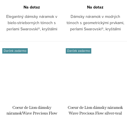
Na dotaz
Na dotaz
Elegantný dámsky náramok v
Dámsky náramok v modrých
bielo-strieborných tónoch s
tónoch s geometrickými prvkami,
perlami Swarovski®, kryštálmi
perlami Swarovski®, kryštálmi
Swarovski® a...
Swarovski®...
Darček zadarmo
Darček zadarmo
Coeur de Lion dámsky
Coeur de Lion dámsky náramok
náramokWave Precious Flow
Wave Precious Flow silver-teal
gold-energy 3046/30-1592
3046/30-0607