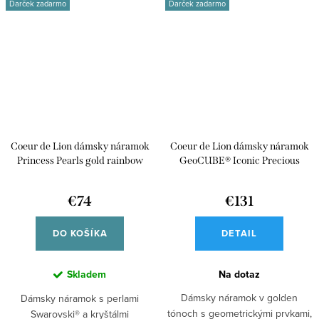
Darček zadarmo
Darček zadarmo
Coeur de Lion dámsky náramok
Coeur de Lion dámsky náramok
Princess Pearls gold rainbow
GeoCUBE® Iconic Precious
6022/30-1500
Golden BlushE 4905/30-1924
€74
€131
DO KOŠÍKA
DETAIL
Skladem
Na dotaz
Dámsky náramok v golden
Dámsky náramok s perlami
tónoch s geometrickými prvkami,
Swarovski® a kryštálmi