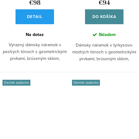
€98
€94
DETAIL
DO KOŠÍKA
Na dotaz
Skladem
Výrazný dámsky náramok v
Dámsky náramok v tyrkysovo-
pestrých tónoch s geometrickými
modrých tónoch s geometrickými
prvkami, brúseným sklom,
prvkami, brúseným sklom,
kryštálmi...
kryštálmi...
Darček zadarmo
Darček zadarmo