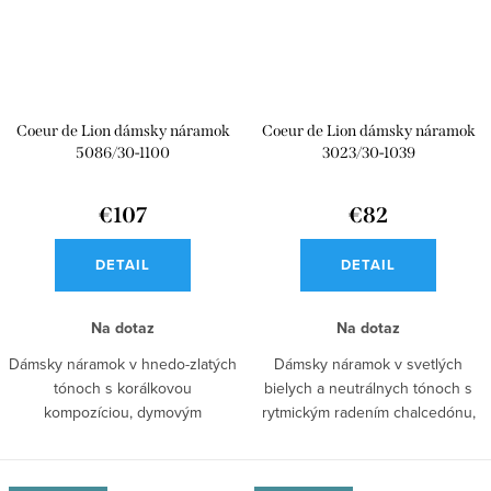
Coeur de Lion dámsky náramok
Coeur de Lion dámsky náramok
5086/30-1100
3023/30-1039
€107
€82
DETAIL
DETAIL
Na dotaz
Na dotaz
Dámsky náramok v hnedo-zlatých
Dámsky náramok v svetlých
tónoch s korálkovou
bielych a neutrálnych tónoch s
kompozíciou, dymovým
rytmickým radením chalcedónu,
kremenom, krištáľovými...
achátu,...