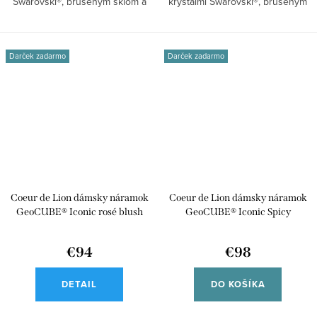
Swarovski®, brúseným sklom a
kryštálmi Swarovski®, brúseným
tigrím...
sklom a...
Darček zadarmo
Darček zadarmo
Coeur de Lion dámsky náramok
Coeur de Lion dámsky náramok
GeoCUBE® Iconic rosé blush
GeoCUBE® Iconic Spicy
2838/30-1903
Sweetness 2838/30-1584
€94
€98
DETAIL
DO KOŠÍKA