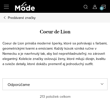
Prejsť
N
na
obsah
Predávané značky
K
Coeur de Lion
Coeur de Lion prináša moderné šperky, ktoré sa pohrávajú s farbami,
geometrickými tvarmi a emóciami. Každý kúsok vzniká ručne v
Nemecku a je navrhnutý tak, aby bol neprehliadnuteľný, no zároveň
elegantný. Kolekcie značky oslovujú ženy, ktoré milujú dizajn, kvalitu
a svieže detaily, ktoré dokážu premeniť aj jednoduchý outfit.
R
Odporúčame
a
Najlacnejšie
213
položiek celkom
d
e
Najdrahšie