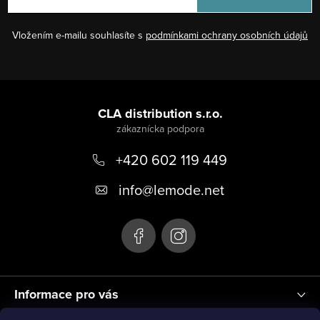
v
a
k
n
Vložením e-mailu souhlasíte s
podmínkami ochrany osobních údajů
y
i
v
e
ý
Z
p
á
CLA distribution s.r.o.
i
p
s
u
+420 602 119 449
ä
t
info
@
lemode.net
i
e
Informace pro vás