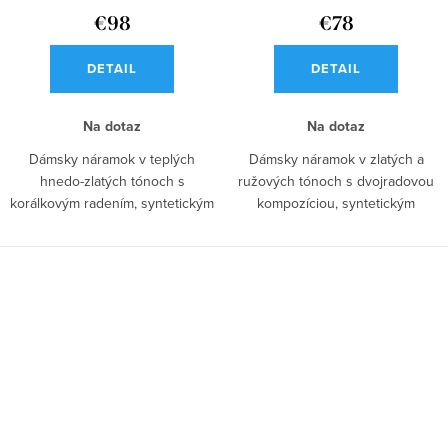
€98
€78
DETAIL
DETAIL
Na dotaz
Na dotaz
Dámsky náramok v teplých
Dámsky náramok v zlatých a
hnedo-zlatých tónoch s
ružových tónoch s dvojradovou
korálkovým radením, syntetickým
kompozíciou, syntetickým
tigrím okom,...
tygrovým okom,...