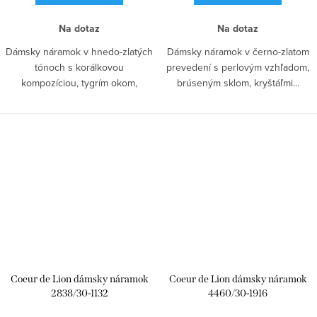
Na dotaz
Na dotaz
Dámsky náramok v hnedo-zlatých
Dámsky náramok v černo-zlatom
tónoch s korálkovou
prevedení s perlovým vzhľadom,
kompozíciou, tygrím okom,
brúseným sklom, kryštáľmi...
sladkovodnou perlou,...
Coeur de Lion dámsky náramok
Coeur de Lion dámsky náramok
2838/30-1132
4460/30-1916