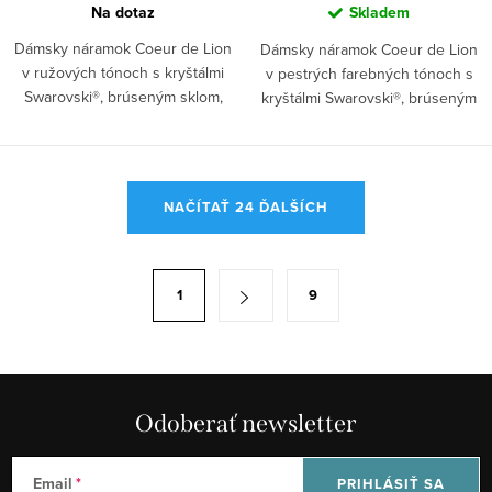
Na dotaz
Skladem
Dámsky náramok Coeur de Lion
Dámsky náramok Coeur de Lion
v ružových tónoch s kryštálmi
v pestrých farebných tónoch s
Swarovski®, brúseným sklom,
kryštálmi Swarovski®, brúseným
polaris a...
sklom a...
O
NAČÍTAŤ 24 ĎALŠÍCH
v
l
á
S
1
9
d
t
a
r
c
á
i
n
e
Odoberať newsletter
k
p
o
r
Email
PRIHLÁSIŤ SA
v