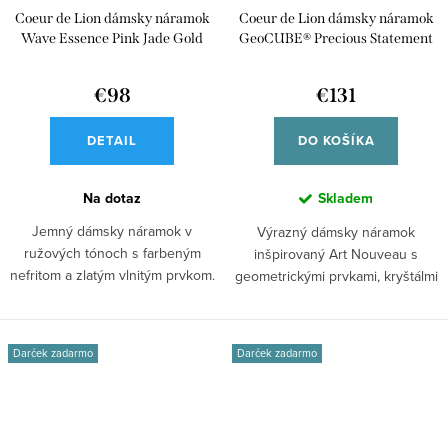
Coeur de Lion dámsky náramok
Coeur de Lion dámsky náramok
Wave Essence Pink Jade Gold
GeoCUBE® Precious Statement
3045/30-1916
Art Nouveau 3039/30-1578
€98
€131
DETAIL
DO KOŠÍKA
Na dotaz
Skladem
Jemný dámsky náramok v
Výrazný dámsky náramok
ružových tónoch s farbeným
inšpirovaný Art Nouveau s
nefritom a zlatým vlnitým prvkom.
geometrickými prvkami, kryštálmi
Náramok Vlna...
Swarovski®,...
Darček zadarmo
Darček zadarmo