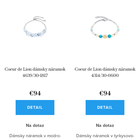
V
n
ý
Najpredávanejšie
i
p
e
Abecedne
i
p
s
r
p
o
r
d
Coeur de Lion dámsky náramok
Coeur de Lion dámsky náramok
o
u
4639/30-1817
4314/30-0600
d
k
u
€94
€94
t
k
o
DETAIL
DETAIL
t
v
o
Na dotaz
Na dotaz
v
Dámsky náramok v modro-
Dámsky náramok v tyrkysovo-