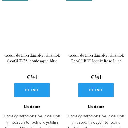
Coeur de Lion dámsky náramok
Coeur de Lion dámsky náramok
GeoCUBE® Iconic aqua-blue
GeoCUBE® Iconic Rose-Lilac
2838/30-2007
2838/30-1927
€94
€98
DETAIL
DETAIL
Na dotaz
Na dotaz
Dámsky náramok Coeur de Lion
Dámsky náramok Coeur de Lion
v modrých tónoch s kryštálmi
v ružovo-fialových tónoch s