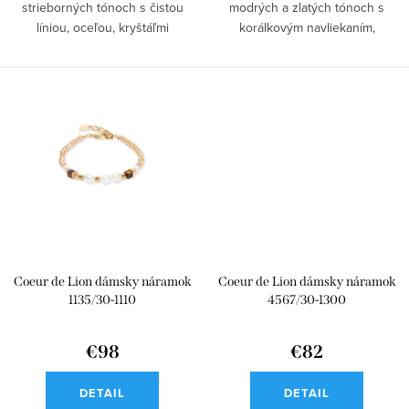
strieborných tónoch s čistou
modrých a zlatých tónoch s
líniou, oceľou, kryštáľmi
korálkovým navliekaním,
Swarovski® a...
tyrkysom,...
Coeur de Lion dámsky náramok
Coeur de Lion dámsky náramok
1135/30-1110
4567/30-1300
€98
€82
DETAIL
DETAIL