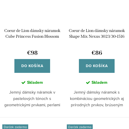
Coeur de Lion dámsky náramok
Coeur de Lion dámsky náramok
Cube Princess Fusion Blossom
Shape Mix Nexus 3023/30-1516
gold 3031/30-1537
€98
€86
DO KOŠÍKA
DO KOŠÍKA
Skladem
Skladem
Jemný dámsky náramok v
Jemný dámsky náramok s
pastelových tónoch s
kombináciou geometrických aj
geometrickými prvkami, perlami
prírodných prvkov, brúseným
Swarovski®, kryštálmi...
sklom, kryštálmi...
Darček zadarmo
Darček zadarmo