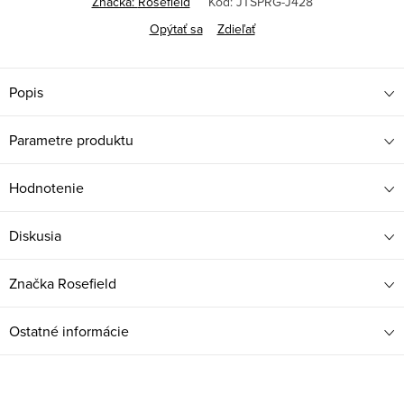
Značka:
Rosefield
Kód:
JTSPRG-J428
Opýtať sa
Zdieľať
Popis
Parametre produktu
Hodnotenie
Diskusia
Značka
Rosefield
Ostatné informácie