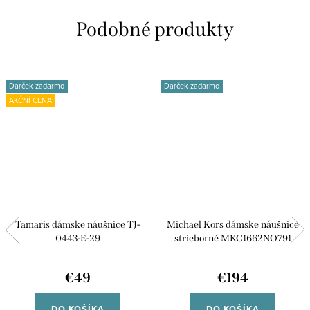
Darček zadarmo
Darček zadarmo
AKČNÍ CENA
Tamaris dámske náušnice TJ-
Michael Kors dámske náušnice
0443-E-29
strieborné MKC1662NO791
€49
€194
DO KOŠÍKA
DO KOŠÍKA