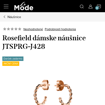
Prejsť
N
na
obsah
Náušnice
K
Neohodnotené
Podrobnosti hodnotenia
Rosefield dámske náušnice
JTSPRG-J428
Darček zadarmo
AKČNÍ CENA