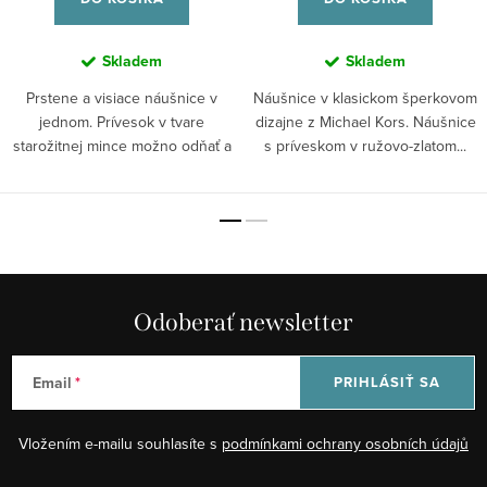
Skladem
Skladem
Prstene a visiace náušnice v
Náušnice v klasickom šperkovom
jednom. Prívesok v tvare
dizajne z Michael Kors. Náušnice
starožitnej mince možno odňať a
s príveskom v ružovo-zlatom...
vytvoriť z...
Odoberať newsletter
Email
PRIHLÁSIŤ SA
Vložením e-mailu souhlasíte s
podmínkami ochrany osobních údajů