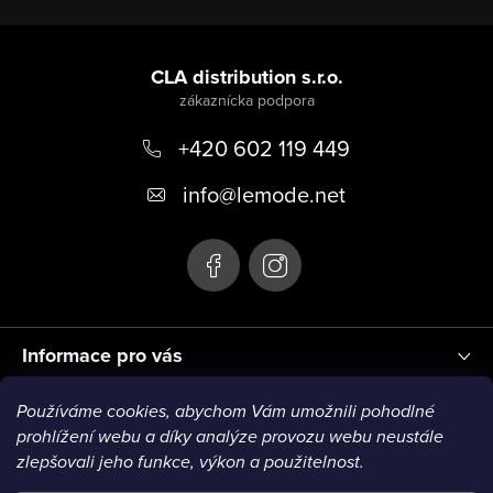
Z
á
CLA distribution s.r.o.
p
+420 602 119 449
ä
t
info
@
lemode.net
i
e
Informace pro vás
Používáme cookies, abychom Vám umožnili pohodlné
Blog
prohlížení webu a díky analýze provozu webu neustále
zlepšovali jeho funkce, výkon a použitelnost.
VISA1
VISA2
MC1
MC2
MC3
VISA3
MC4