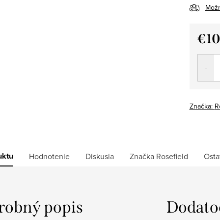
Možn
€1
Jedno
cena:
Značka:
R
uktu
Hodnotenie
Diskusia
Značka
Rosefield
Osta
robný popis
Dodato