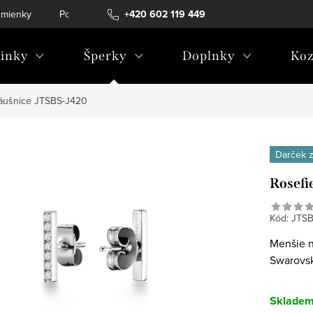
mienky
Podmienky ochrany osobných údajov
+420 602 119 449
inky
Šperky
Doplnky
Koz
áušnice JTSBS-J420
Darček 
Rosefi
Kód:
JTSB
Menšie n
Swarovsk
Sklade