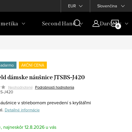
EUR
Slovenčina
NÁKU
metika
Second Hand
Darčeky
KOŠÍ
zadarmo
AKČNÍ CENA
eld dámske náušnice JTSBS-J420
Neohodnotené
Podrobnosti hodnotenia
S-J420
áušnice v striebornom prevedení s kryštáľmi
i.
Detailné informácie
m
12.8.2026