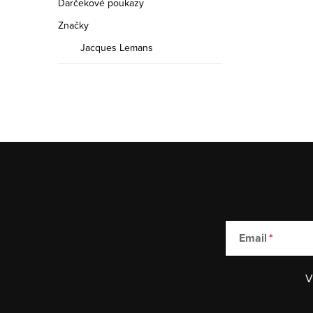
Darčekové poukazy
Značky
Jacques Lemans
Email
V