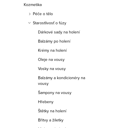
Kozmetika
Péče o tělo
Starostlivosť o fúzy
Dárkové sady na holení
Balzámy po holení
Krémy na holení
Oleje na vousy
Vosky na vousy
Balzámy a kondicionéry na
vousy
Šampony na vousy
Hřebeny
Štětky na holení
Břitvy a žiletky