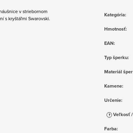
náušnice v striebornom
Kategória
:
í s kryštáľmi Swarovski.
Hmotnosť
:
EAN
:
Typ šperku
:
Materiál špe
Kamene
:
Určenie
:
Veľkosť /
?
Farba
: