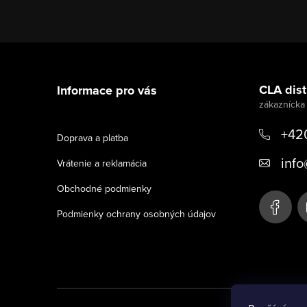
Z
á
CLA distr
Informace pro vás
p
ä
+42
Doprava a platba
t
info
Vrátenie a reklamácia
i
Obchodné podmienky
e
Podmienky ochrany osobných údajov