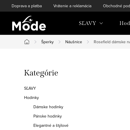
Prejsť
Doprava a platba
Vrátenie a reklamácia
Obchodné pod
na
obsah
SĽAVY
Hod
Šperky
Náušnice
Rosefield dámske n
Domov
B
Preskočiť
Kategórie
o
kategórie
č
SĽAVY
n
Hodinky
Dámske hodinky
ý
Pánske hodinky
p
Elegantné a štýlové