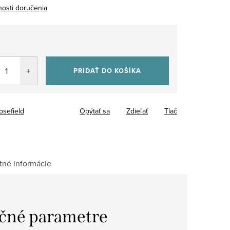
osti doručenia
0
tková
PRIDAŤ DO KOŠÍKA
osefield
Opýtať sa
Zdieľať
Tlač
tné informácie
čné parametre