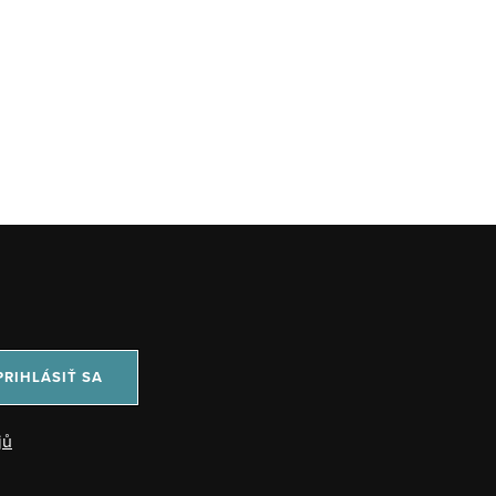
PRIHLÁSIŤ SA
jů