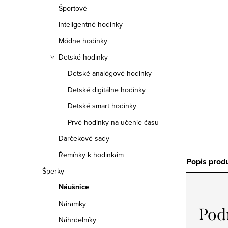
a
Športové
n
Inteligentné hodinky
e
Módne hodinky
Detské hodinky
l
Detské analógové hodinky
Detské digitálne hodinky
Detské smart hodinky
Prvé hodinky na učenie času
Darčekové sady
Řemínky k hodinkám
Popis prod
Šperky
Náušnice
Náramky
Pod
Náhrdelníky