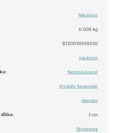
Náušnice
0.006 kg
8720039339330
náušnice
rku
:
Nerezová oceľ
Kryštály Swarovski
dámske
 dĺžka
:
1 cm
Strieborná