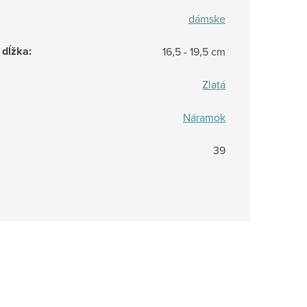
dámske
 dĺžka
:
16,5 - 19,5 cm
Zlatá
Náramok
39