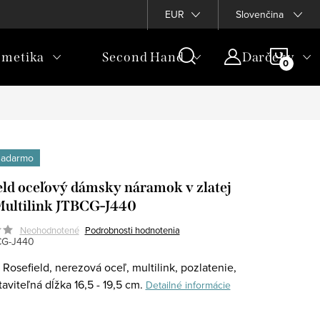
EUR
Slovenčina
NÁKU
metika
Second Hand
Darčeky
KOŠÍ
zadarmo
eld oceľový dámsky náramok v zlatej
Multilink JTBCG-J440
Neohodnotené
Podrobnosti hodnotenia
CG-J440
Rosefield, nerezová oceľ, multilink, pozlatenie,
taviteľná dĺžka 16,5 - 19,5 cm.
Detailné informácie