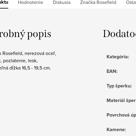
uktu
Hodnotenie
Diskusia
Značka
Rosefield
Osta
robný popis
Dodato
 Rosefield, nerezová oceľ,
Kategória
:
k, pozlatenie, lesk,
eľná dĺžka 16,5 - 19,5 cm.
EAN
:
Typ šperku
:
Materiál špe
Povrchová ú
Kamene
: