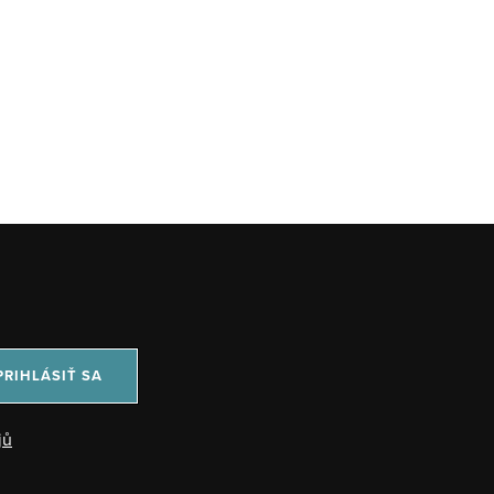
PRIHLÁSIŤ SA
jů