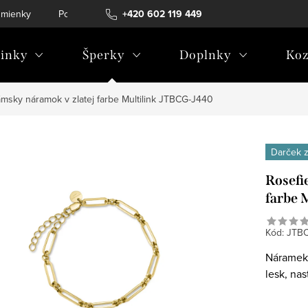
mienky
Podmienky ochrany osobných údajov
+420 602 119 449
inky
Šperky
Doplnky
Koz
ámsky náramok v zlatej farbe Multilink JTBCG-J440
Darček 
Rosefi
farbe 
Kód:
JTB
Náramek 
lesk, nas