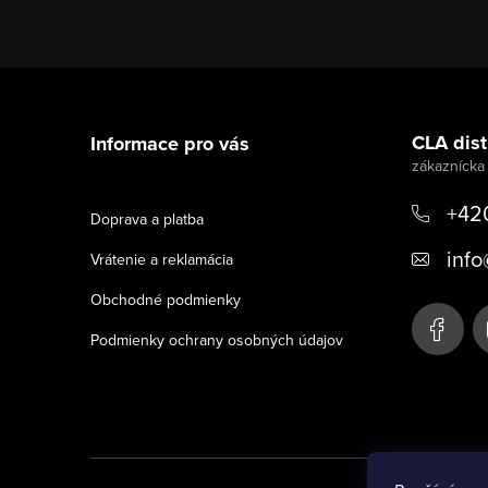
Z
á
CLA distr
Informace pro vás
p
ä
+42
Doprava a platba
t
info
Vrátenie a reklamácia
i
Obchodné podmienky
e
Podmienky ochrany osobných údajov