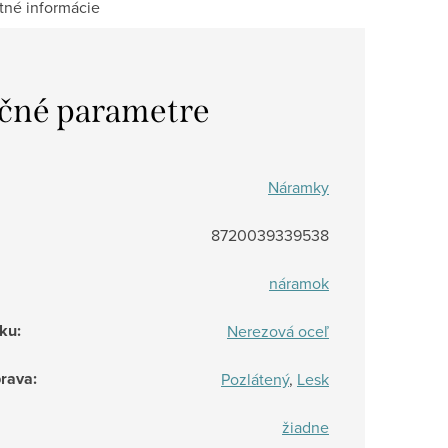
tné informácie
čné parametre
Náramky
8720039339538
náramok
rku
:
Nerezová oceľ
prava
:
Pozlátený
,
Lesk
žiadne