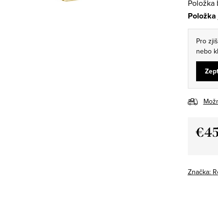
Položka 
Položka
Pro zji
nebo kl
Zept
Možn
€4
Jedno
cena:
Značka:
R